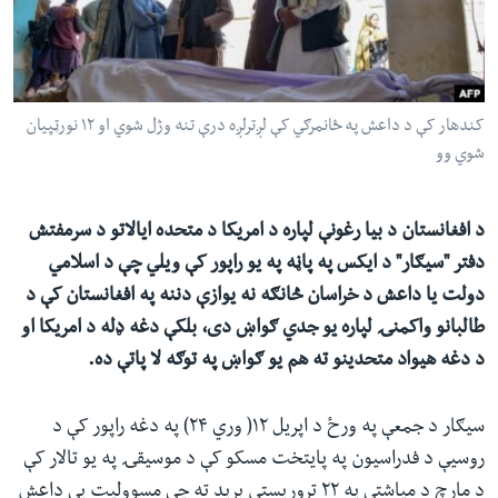
ئ
له مونږ سره په تماس کې پاتې شئ
ټون
ای
ه
کندهار کې د داعش په ځانمرګي کې لږترلږه درې تنه وژل شوي او ۱۲ نورټپیان
ژبې
اړ
شوي وو
ئ
د افغانستان د بیا رغونې لپاره د امریکا د متحده ایالاتو د سرمفتش
دفتر "سیګار" د ایکس په پاڼه په یو راپور کې ویلي چې د اسلامي
دولت یا داعش د خراسان څانګه نه یوازې دننه په افغانستان کې د
طالبانو واکمنۍ لپاره یو جدي ګواښ دی، بلکې دغه ډله د امریکا او
د دغه هیواد متحدینو ته هم یو ګواښ په توګه لا پاتې ده.
سیګار د جمعې په ورځ د اپریل ۱۲( وري ۲۴) په دغه راپور کې د
روسیې د فدراسیون په پایتخت مسکو کې د موسیقۍ په یو تالار کې
د مارچ د میاشتې په ۲۲ تروریستي برید ته چې مسوولیت یې داعش