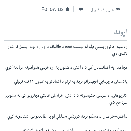
شریک کول
Follow us
اړوند
روسیه: د تروریستي ډلو له لیست څخه د طالبانو د ډلې د نوم ایستل تر غور
لاندې دي
مجاهد: په افغانستان کې د داعش د شتون په اړه ځینې هېوادونه مبالغه کوي
پاکستان د چینایي انجینرانو برید په تړاو د افغانانو په ګډون ۱۲ تنه نیولي
کارپوهان: د سیمې حکومتونه د داعش- خراسان څانګې مهارولو کې له ستونزو
سره مخ دي
داعش–خراسان د مسکو برید کوونکي ستایلي او په طالبانو یې انتقادونه کړي