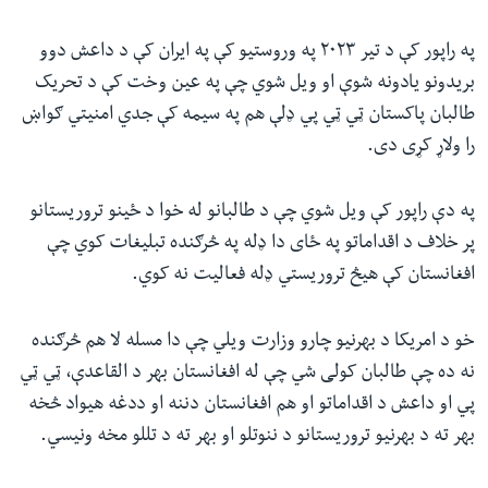
په راپور کې د تیر ۲۰۲۳ په وروستیو کې په ایران کې د داعش دوو
بریدونو یادونه شوې او ویل شوي چې په عین وخت کې د تحریک
طالبان پاکستان ټي ټي پي ډلې هم په سیمه کې جدي امنیتي ګواښ
را ولاړ کړی دی.
په دې راپور کې ویل شوي چې د طالبانو له خوا د ځینو تروریستانو
پر خلاف د اقداماتو په ځای دا ډله په څرګنده تبلیغات کوي چې
افغانستان کې هیڅ تروریستي ډله فعالیت نه کوي.
خو د امریکا د بهرنیو چارو وزارت ویلي چې دا مسله لا هم څرګنده
نه ده چې طالبان کولی شي چې له افغانستان بهر د القاعدې، ټي ټي
پي او داعش د اقداماتو او هم افغانستان دننه او ددغه هیواد څخه
بهر ته د بهرنیو تروریستانو د ننوتلو او بهر ته د تللو مخه ونیسي.