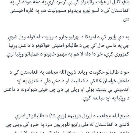
بلخ، کابل او هرات ولایتونو کې یې ترسره کړي په دغه موده کې په
افغانستان کې د لسو نورو بریدونو مسوولیت هم په غاړه اخیستی
دی.
په دې راپور کې د امریکا د بهرنیو چارو د وزارت له قوله ویل شوي
چې په داسې حال کې چې د طالبانو امنیتي ځواکونو د داعش وړتیا
کمزورې کړې، خو دا ډله لا هم په مهمو ځایونو د عملیاتو وړتیا لري.
خو د طالبانو حکومت ویاند ذبیح الله مجاهد په افغانستان کې د
داعش خراسان څانګې د فعالیت او د دغې ډلې د شتون په اړه
اندېښنې بې بنسټه بولي او ویلي یې دي چې ‌ځینې هېوادونه د داعش
د وړتیا په اړه مبالغه کوي.
ذبیح الله مجاهد، د اپریل درییمه (وري ۱۵) د طالبانو تر ادارې
لاندې د افغانستان له ملي راډیو تلویزیون سره په خبرو کې ویلي چې