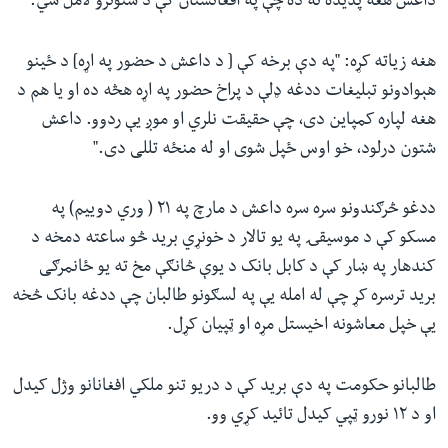
داعش هغه پدیده نه ده چې په افغانستان کې د ستونزو لامل شي.
هغه زیاته کړه: "په دې برخه کې [ د داعش د حضور په اړه] د ځینو
هېوادونو تبلیغات ددغه ډلې د پراخ حضور په اړه هڅه ده او یا هم د
هغه لپاره کمپاین دی، چې حقیقت نلري او موږ یې ردوو. داعش
شتون درلود، خو اوس ځپل شوی او له منځه تللی دی."
ددغو څرګندونو سره سره داعش د مارچ په ۲۱ ( وري دوییم) په
مسکو کې د موسیقۍ په یو تالار د خونړي برید څو ساعته دمخه د
کندهار په ښار کې د کابل بانک د یوې څانګې مخ ته یو ځانمرګی
برید ترسره کړ چې له امله یې په لسګونو طالبان چې ددغه بانک څخه
یې خپل معاشونه اخیستل مړه او ټپیان کړل.
طالبانو حکومت په دې برید کې د دریو تنو ملکي افغانانو وژل کیدل
او د ۱۲ نورو ټپي کیدل تائید کړي وو.