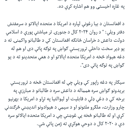
په غاړه اخیستی وو هم اشاره کړي ده.
د افغانستان د بیا رغونې لپاره د امریکا د متحده ایالاتو د سرمفتش
دفتر ویلي: " د روان ۲۰۲۴ کال د جنورۍ تر میاشتې پورې د اسلامي
دولت داعش د خراسان څانګه افغانستان کې د طالبانو واکمنۍ ته د
یو ډیر سخت داخلي تروریستي ګواښ په توګه پاتې دی او هم له
دغه هیواد څخه د امریکا متحده ایالاتو او د هغې متحدینو ته د یو
ګواښ په توګه پاتې دی".
سیګار په دغه راپور کې ویلي چې له افغانستان څخه د تروریستي
بریدونو ګواښ سره همماله د داعش سره د طالبانو د مبارزې په
برخه کې د دغې ډلې د قابلیت او لیوالتیا په تړاو د امریکا د بهرنیو
چارو وزارت، ملګرو ملتونو او د سیمې د هیوادونو اندیښنې څرګندنې
کړي او له طالبانو څخه یې غوښتي چې د امریکا متحده ایالاتو سره
دې د ۲۰۲۰ کال د دوحې هوکړې ته ژمن پاتې شي.