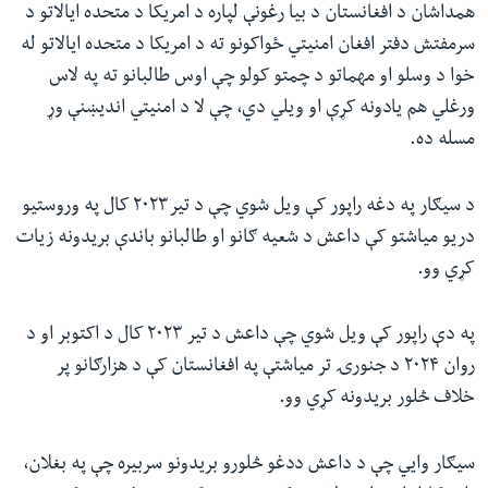
همداشان د افغانستان د بیا رغونې لپاره د امریکا د متحده ایالاتو د
سرمفتش دفتر افغان امنیتي ځواکونو ته د امریکا د متحده ایالاتو له
خوا د وسلو او مهماتو د چمتو کولو چې اوس طالبانو ته په لاس
ورغلي هم یادونه کړې او ویلي دي، چې لا د امنیتي اندیښنې وړ
مسله ده.
د سیګار په دغه راپور کې ویل شوي چې د تیر۲۰۲۳ کال په وروستیو
دریو میاشتو کې داعش د شعیه ګانو او طالبانو باندې بریدونه زیات
کړي وو.
په دې راپور کې ویل شوي چې داعش د تیر ۲۰۲۳ کال د اکتوبر او د
روان ۲۰۲۴ د جنورۍ تر میاشتې په افغانستان کې د هزارګانو پر
خلاف څلور بریدونه کړي وو.
سیګار وايي چې د داعش ددغو څلورو بریدونو سربیره چې په بغلان،