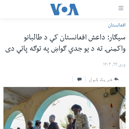
اس
افغانستان
سي
کورپاڼه
سیګار: داعش افغانستان کې د طالبانو
ړ
افغانستان
واکمنۍ ته د یو جدي ګواښ په توګه پاتې دی
تصالات
سیمه
صلي
امریکا
وری ۲۴, ۱۴۰۳
تن
نړۍ
ه
شریک کول
ښځې او نجونې
اړ
ئ
ځوانان
مومي
د بیان ازادي
ارښود
روغتیا
ه
سرمقاله
اړ