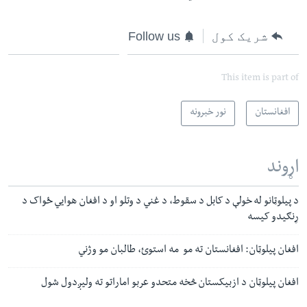
شریک کول
Follow us
This item is part of
افغانستان
نور خبرونه
اړوند
د پيلوټانو له خولې د کابل د سقوط، د غني د وتلو او د افغان هوایي ځواک د
ړنګیدو کیسه
افغان پیلوټان: افغانستان ته مو مه استوئ،‌ طالبان مو وژني‌
افغان پیلوټان د ازبیکستان څخه متحدو عربو اماراتو ته ولیږدول شول