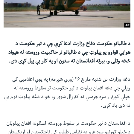
ئ
له مونږ سره په تماس کې پاتې شئ
ټون
ای
ه
ژبې
اړ
د طالبانو حکومت دفاع وزارت ادعا کړې چې د تیر حکومت د
ئ
هوايي قواوو یو پیلوټ چې د طالبانو تر حاکمیت وروسته له هیواد
څخه وتلی و، بیرته افغانستان ته ستون او په کار یې پيل کړی دی.
دغه وزارت نن شنبه مارچ ۲۶ (وري شپږمه) په یوې اعلامیې کې
ویلي چې دغه افغان پیلوټ د تیر حکومت تر سقوط وروسته له
خپلې کورنۍ سره جرمني ته کډوال شوی و، خو د دغه پیلوټ نوم یې
نه دی یاد کړی.
د افغانستان د تیر حکومت تر سقوط وروسته لسګونه افغان پیلوټان
د خپلو کورنیو سره غړو په نظامي طیارو کې تاجکستان او ازبکستان