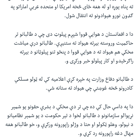
ته پناه یوړه او له هغه ځای څخه امریکا او متحده عربي اماراتو په
ګډون نورو هیوادونو ته انتقال شول.
دا د افغانستان د هوايي قووا شپږم پیلوټ دی چې د طالبانو تر
حاکمیت وروسته بیرته هیواد ته ستنیږي. طالبانو درې میاشت
مخکې هم هیواد ته د هوايي قووا د پنځو تنو پیلوټانو د بیرته
راګرځېدو او کار پیلولو خبر ورکړی و.
د طالبانو دفاع وزارت په خپره کړې اعلامیه کې له ټولو مسلکي
کادرونو څخه غوښتي چې هیواد ته ستانه شي.
دا په داسې حال کې ده چې تر دې مخکې د بشري حقونو یو شمېر
نړیوالو سازمانونو د طالبانو لخوا د تیر حکومت د یو شمېر نظامیانو
د نیولو، وهلو ټکولو او حتا د وژلو راپورونه ورکړي و، خو طالبانو هغه
مهال دغه راپورونه رد کړي و.