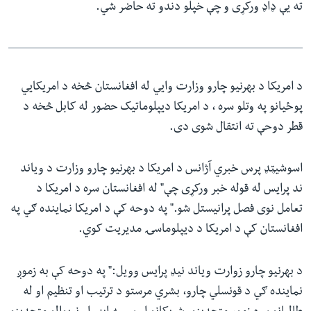
ته یې ډاډ ورکړی و چې خپلو دندو ته حاضر شي.
د امریکا د بهرنیو چارو وزارت وایي له افغانستان څخه د امریکایي‌
پوځیانو په وتلو سره ، د امریکا دیپلوماتیک حضور له کابل څخه د
قطر دوحې ته انتقال شوی دی.
اسوشیټډ پرس خبري آژانس د امریکا د بهرنیو چارو وزارت د ویاند
ند پرایس له قوله خبر ورکړی چې" له افغانستان سره د امریکا د
تعامل نوی فصل پرانیستل شو." په دوحه کې د امریکا نماینده ګي په
افغانستان کې د امریکا د دیپلوماسۍ مدیریت کوي.
د بهرنیو چارو زوارت ویاند نیډ پرایس وویل:" په دوحه کې به زموږ
نماینده ګي د قونسلي چارو، بشري مرستو د ترتیب او تنظیم او له