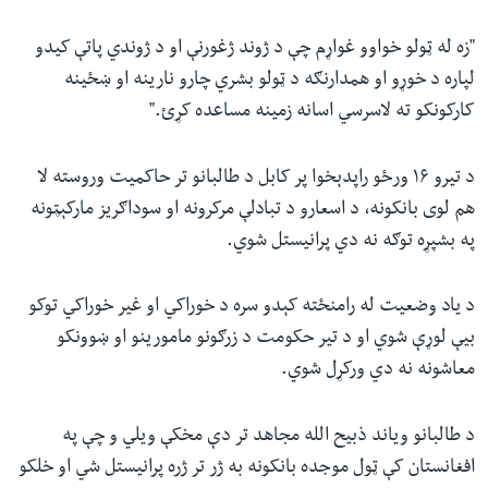
"زه له ټولو خواوو غواړم چې د ژوند ژغورنې او د ژوندي پاتې کیدو
لپاره د خوړو او همدارنګه د ټولو بشري چارو نارینه او ښځینه
کارکونکو ته لاسرسي‌ اسانه زمینه مساعده کړئ."
د تیرو ۱۶ ورځو راپدېخوا پر کابل د طالبانو تر حاکمیت وروسته لا
هم لوی بانکونه، د اسعارو د تبادلې مرکرونه او سوداګریز مارکېټونه
په بشپړه توګه نه دي پرانیستل شوي.
د یاد وضعیت له رامنځته کېدو سره د خوراکي او غیر خوراکي توکو
بیې لوړې شوي او د تیر حکومت د زرګونو مامورینو او ښوونکو
معاشونه نه دي ورکړل شوي.
د طالبانو ویاند ذبیح الله مجاهد تر دې مخکې ویلي و چې په
افغانستان کې ټول موجده بانکونه به ژر تر ژره پرانیستل شي او خلکو