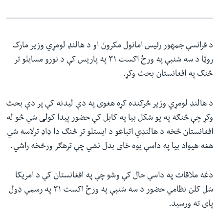
د فرانسې جمهور رئیس امانول مکرون او د هالنډ لومړي وزیر مارک
روټا د سه شنبې په ورځ اګست ۳۱ په پاریس کې د نورو مسایلو تر
څنګ په افغانستان بحث وکړ.
د هالنډ لومړي وزیر څرګنده کړه هغوی په دې لیدنه کې پر دې بحث
وکړ چې څنګه په یو شکل بیا په کابل کې حضور پیدا کولی شي څو له
افغانستان څخه د هالنډي اتباعو د ایستلو تر څنګ دا ډاډ ترلاسه شي‌
هغه هیواد بیا په داسې یوه ځای بدل نشي چې ترهګر ورڅخه راشي.
دغه ملاقات په داسې حال کې وشو چې په افغانستان کې د امریکا
شل کلن نظامي حضور د سه شنبې په ورځ اګست ۳۱ په رسمي ډول
پای ته ورسید.