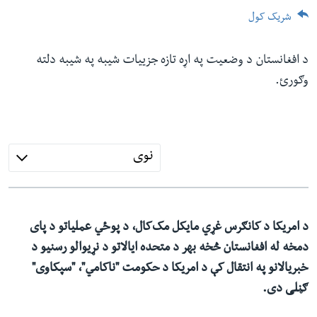
ئ
شریک کول
له مونږ سره په تماس کې پاتې شئ
ټون
ای
د افغانستان د وضعیت په اړه تازه جزییات شیبه په شیبه دلته
ه
وګورئ.
ژبې
اړ
ئ
نوی
د امریکا د کانګرس غړي مایکل مک‌کال، د پوځي عملیاتو د پای
دمخه له افغانستان څخه بهر د متحده ایالاتو د نړیوالو رسنیو د
خبریالانو په انتقال کې د امریکا د حکومت "ناکامي"، "سپکاوی"
ګڼلی دی.