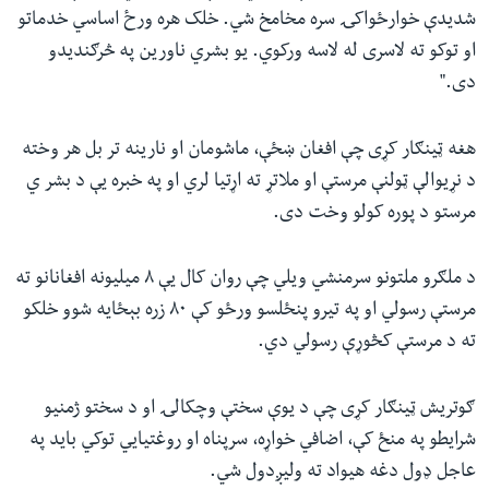
شدیدې خوارځواکۍ سره مخامخ شي. خلک هره ورځ اساسي خدماتو
او توکو ته لاسری له لاسه ورکوي. یو بشري ناورین په څرګندیدو
دی."
هغه ټینګار کړی چې افغان ښځې، ماشومان او نارینه تر بل هر وخته
د نړیوالې ټولنې مرستې او ملاتړ ته اړتیا لري او په خبره یې د بشر ي
مرستو د پوره کولو وخت دی.
د ملګرو ملتونو سرمنشي ویلي چې روان کال یې ۸ میلیونه افغانانو ته
مرستې رسولي او په تیرو پنځلسو ورځو کې ۸۰ زره بېځایه شوو خلکو
ته د مرستې کڅوړې رسولي دي.
ګوتریش ټینګار کړی چې د یوې سختې وچکالۍ او د سختو ژمنیو
شرایطو په منځ کې، اضافي خواړه، سرپناه او روغتیایي توکي باید په
عاجل ډول دغه هیواد ته ولیږدول شي.