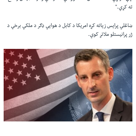
ته کړي."
ښاغلي‌ پرایس زیاته کړه امریکا د کابل د هوایي ډګر د ملکي برخې د
ژر پرانیستلو ملاتړ کوي.