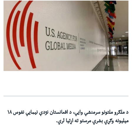
د ملګرو ملتونو سرمنشي وايي، د افعانستان نژدې نیمايي نفوس ۱۸
میلیونه وګړي بشري مرستو ته اړتیا لري.