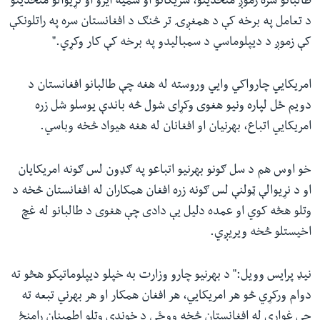
طالبانو سره زموږ متحدینو، شریکانو او سمیه ایزو او نړیوالو متحدینو
د تعامل په برخه کې د همغږۍ تر څنګ د افغانستان سره په راتلونکې
کې زموږ د دیپلوماسي د سمبالیدو په برخه کې کار وکړي."
امریکایي چارواکي وايي‌ وروسته له هغه چې طالبانو افغانستان د
دویم ځل لپاره ونیو هغوی وکړای شول څه باندې یوسلو شل زره
امریکایي اتباع، بهرنیان او افغانان له هغه هیواد څخه وباسي.
خو اوس هم د سل ګونو بهرنیو اتباعو په ګډون لس ګونه امریکایان
او د نړیوالې ټولنې لس ګونه زره افغان همکاران له افغانستان څخه د
وتلو هڅه کوي او عمده دلیل یې دادی چې هغوی د طالبانو له غچ
اخیستلو څخه ویریږي.
نیډ پرایس وویل:" د بهرنیو چارو وزارت به خپلو دیپلوماتیکو هڅو ته
دوام ورکړي‌ څو هر امریکایي، هر افغان همکار او هر بهرني تبعه ته
چې غواړي له افغانستان څخه ووځي د خوندي وتلو اطمینان رامنځ