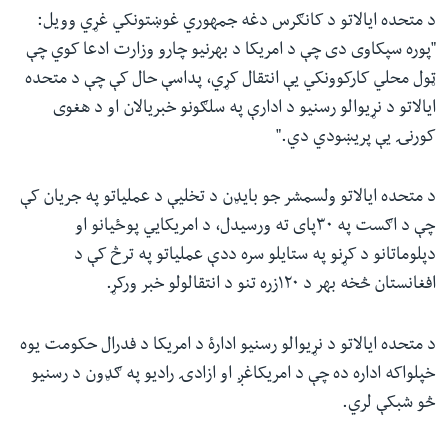
د متحده ایالاتو د کانګرس دغه جمهوري غوښتونکي غړي وویل:
"پوره سپکاوی دی چې د امریکا د بهرنیو چارو وزارت ادعا کوي چې
ټول محلي کارکوونکي یې انتقال کړي، پداسې حال کې چې د متحده
ایالاتو د نړیوالو رسنیو د ادارې په سلګونو خبریالان او د هغوی
کورنۍ یې پریښودي دي."
د متحده ایالاتو ولسمشر جو بایډن د تخلیې د عملیاتو په جریان کې
چې د اګست په ۳۰پای ته ورسیدل، د امریکایي پوځیانو او
دپلوماتانو د کړنو په ستایلو سره ددې عملیاتو په ترڅ کې د
افغانستان څخه بهر د ۱۲۰زره تنو د انتقالولو خبر ورکړ.
د متحده ایالاتو د نړیوالو رسنیو ادارۀ د امریکا د فدرال حکومت یوه
خپلواکه اداره ده چې د امریکاغږ او ازادۍ رادیو په ګډون د رسنیو
څو شبکې لري.