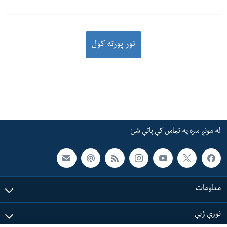
نور پورته کول
له مونږ سره په تماس کې پاتې شئ
معلومات
نورې ژبې