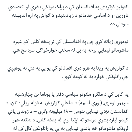
انتونیو ګوتریش په افغانستان کې د پراخېدونکي بشري او اقتصادي
ناورین او د اساسي خدماتو د زیانمنېدو د ګواښ په اړه اندېښنه
ښودلې ده.
نوموړي زیاته کړې چې په افغانستان کې تر پنځه کلنۍ کم عمره
ماشومانو نیمايي برخه به یې له سختې خوارځواکۍ سره مخ شي.
د ګوتریش په وینا په هرو درې افغانانو کې یو یې په دې نه پوهیږي
چې راتلونکي خواړه به له کومه کوي.
په کابل کې د ملګرو ملتونو سیاسي دفتر یا یوناما نن چهارشنبه
سپټمر لومړۍ ( وږې لسمه) د ښاغلي ګوتریش له قوله ویلي: "نن، د
افغانستان نژدې نیمايي نفوس – ۱۸ میلیونه وګړي – د ژوندي پاتې
کیدو لپاره بشري مرستو ته اړتیا لري له پنځه کلنۍ د ښکته عمر
لرونکو ماشومانو څه باندې نیمايي به یې په راتلونکي کال کې له