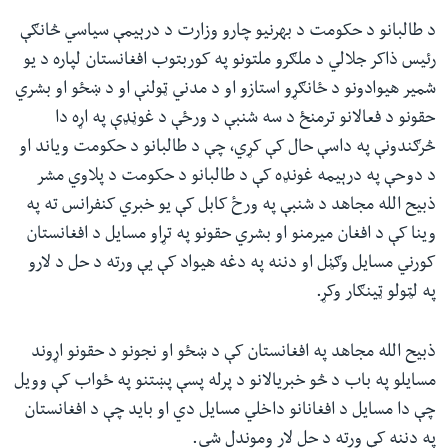
د طالبانو د حکومت د بهرنیو چارو وزارت د درېیمې سیاسي څانګې
رئیس ذاکر جلالي د ملګرو ملتونو په کوربتوب افغانستان لپاره د یو
شمیر هیوادونو د ځانګړو استازو او د مدني ټولنې او د ښځو او بشري
حقونو د فعالانو ترمنځ د سه شنبې د ورځې د غوڼډې په اړه دا
څرګندونې په داسې حال کې کړي، چې د طالبانو د حکومت ویاند او
د دوحې په درېیمه غونډه کې د طالبانو د حکومت د پلاوي مشر
ذبیح الله مجاهد د شنبې په ورځ کابل کې یو خبري کنفرانس ته په
وینا کې د افغان میرمنو او بشري حقونو په تړاو مسایل د افغانستان
کورني مسایل وګڼل او دننه په دغه هیواد کې یې ورته د حل د لارو
په لټولو ټینګار وکړ.
ذبیح الله مجاهد په افغانستان کې د ښځو او نجونو د حقونو اړوند
مسایلو په باب د څو خبریالانو د پرله پسې پښتنو په ځواب کې وویل
چې دا مسایل د افغانانو داخلي مسایل دي او باید چې د افغانستان
په دننه کې ورته د حل لار وموندل شي.