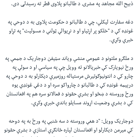
ذبیح الله مجاهد په مشرۍ د طالبانو پلاوی قطر ته رسېدلی دی.
دغه سفارت لیکلي، چې د طالبانو د حکومت پلاوی به د دوحې په
غونډه کې د "خلکو پر اړتیاو او د نړیوالې ټولنې د مسولیت" په تړاو
خبرې وکړي.
د ملګرو ملتونو د عمومي منشي ویاند سټیفن دوجاریک د جمعې په
ورځ نیویارک کې خبریالانو ته وویل چې په سیاسي او د سولې په
چارو کې د انتونیوګوتیرش مرستیاله روزمیري دیکارلو به د دوحې په
درېیمه غونډه کې د طالبانو د چارواکو سره او د دغې غونډې یوه
ورځ وروسته د ښځو او بشري حقونو د فعالانو سره هم په افغانستان
کې د بشري وضعیت اړوند مسایلو باندې خبرې وکړي.
دوجاریک وویل: "د هغې وروسته د سه شنبې په ورځ به په دوحه
کې میرمن دیکارلو او افغانستان لپاره ځانګړي استازي د بشري حقونو