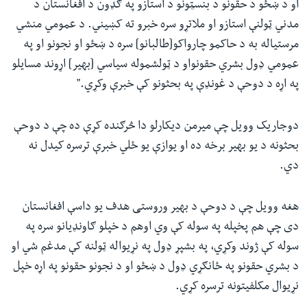
او د ښځو د حقونو د بنسټونو د استازو په ګډون د افغانستان د
مدني ټولنې استازو او ملاتړو سره خبرو ته کښیني. د عمومي منشي
مرستیاله به د حاکمو چارواکو[طالبانو] سره د ښځو او نجونو او په
عمومي ډول بشري حقونواو د ټولشموله سیاسي [بهیر] اړوند مسایلو
په اړه د دوحې د غونډې په بحثونو کې خبرې وکړي."
دوجاریک وویل چې میرمن دیکارلو دا څرګنده کړې ده چې د دوحې
بحثونه د یو بهیر برخه ده او یوازې یو ځلي خبرې ترسره کیدل نه
دي.
هغه وویل چې د دوحې د بهیر وروستی هدف یو داسې افغانستان
دی چې هم پخپله په سوله کې وي اوهم د خپلو ګاونډیانو سره په
سوله کې ژوند وکړي، په بشپړ ډول په نړیواله ټولنه کې مدغم شي او
د بشري حقونو په ځانګړي ډول د ښځو او د نجونو حقونو په اړه خپل
نړیوال مکلفیتونه ترسره کړي.