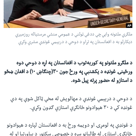
ئ
له مونږ سره په تماس کې پاتې شئ
ټون
ای
ه
ملګري ملتونه وايي چې ددغې ټولنې د عمومي منشي مرستیاله روزمیري
ژبې
اړ
دیکارلو به د افغانستان په تړاو د دوحې د درېیمې غونډې مشري وکړي
ئ
د ملګرو ملتونو په کوربه‌توب د افغانستان په اړه د دوحې دوه
ورځینۍ غونډه د یکشنبې په ورځ‌ جون ۳۰(چنګاښ ۱۰) د افغان ښځو
د استازو له حضور پرته پیل شوه.
د دوحې د درېیمې غونډې د مهالویش له مخې ټاکل شوې په دې
غونډه کې د ۳۰ هیوادونو ځانګړي استازي ګډون وکړي.
د غونډې په لومړۍ او دویمه ورځ به د افغانستان لپاره د هیوادونو
ځانګړي استازي له طالبانو سره د خصوصي سکتور د پیاوړتیا او له