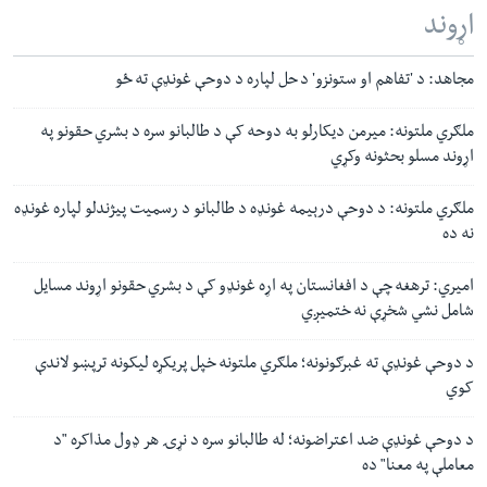
اړوند
مجاهد: د 'تفاهم او ستونزو' د حل لپاره د دوحې غونډې ته ځو
ملګري ملتونه: میرمن دیکارلو به دوحه کې د طالبانو سره د بشري حقونو په
اړوند مسلو بحثونه وکړي
ملګري ملتونه: د دوحې درېیمه غونډه د طالبانو د رسمیت پيژندلو لپاره غونډه
نه ده
امیري: ترهغه چې د افغانستان په اړه غونډو کې د بشري حقونو اړوند مسایل
شامل نشي شخړې نه ختمیږي
د دوحې غونډې ته غبرګونونه؛ ملګري‌ ملتونه خپل پریکړه‌ لیکونه ترپښو لاندې
کوي
د دوحې غونډې ضد اعتراضونه؛ له طالبانو سره د نړۍ هر ډول مذاکره "د
معاملې په معنا" ده