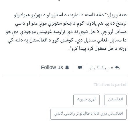
هغه وویل:" دغه ناسته د امارت د استازو او د بهرنیو هیوادونو
ترمنځ ده بیا هم یادونه کوم د ښځو ستونزې مونږ منو او داسې
مسایل لرو چې لا حل شوي نه دي تراوسه غوښتنې موجودې دي خو
دا مسایل افغاني مسایل دي. کوښښ کوو د افغانستان په دننه کې
ورته د حل معقول لاره پیدا کړو".
شریک کول
Follow us
This item is part of
افغانستان
لمړي خبرونه
افغانستان درې کاله د طالبانو تر واکمنۍ لاندې