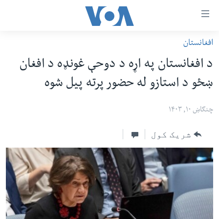
اس
افغانستان
سي
کورپاڼه
د افغانستان په اړه د دوحې غونډه د افغان
ړ
افغانستان
ښځو د استازو له حضور پرته پیل شوه
تصالات
سیمه
صلي
امریکا
چنګاښ ۱۰, ۱۴۰۳
تن
نړۍ
ه
شریک کول
ښځې او نجونې
اړ
ئ
ځوانان
مومي
د بیان ازادي
ارښود
روغتیا
ه
سرمقاله
اړ