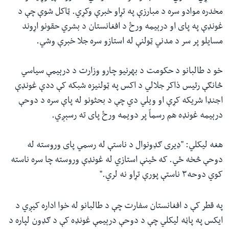
مخدره موادو سره د مبارزې په تړاو خبرې وکړي. ټاکل شوې چې د
غونډې په پای او درېیمه ورځ د افغانستان د بشري‌ حقونو اړوند
مسایلو پر سر د مدني ټولنې له استازو سره جلا خبرې وشي.
خو د طالبانو د حکومت د بهرنیو چارو وزارت د درېیمې سیاسي
څانګې رئیس ذاکر جلالي د اکس په ټولنیزه شبکه کې ددې غونډې
اجنډا شریکه کړې او ویلي دي چې د بحثونو له پاې سره د دوحې
درېیمه غونډه هم رسماً پر دويمه ورځ پای ته رسېږي.
هغه لیکلي: "ډیری ګډونوال د ناستې له رسمي پای وروسته له
دوحې څخه ځي. که ځینې استازي له غونډې وروسته چا سره ناسته
کوي دوحه۳ ناستې پورې تړاو نه لري."
په قطر کې د افغانستان سفارت چې د طالبانو له خوا اداره کیږي د
ایکس په پاڼه لیکلي چې د دوحې درېیمې غونډه کې د ګډون لپاره د