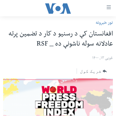
اس
نور خبرونه
سي
کورپاڼه
افغانستان کې د رسنیو د کار د تضمین پرته
ړ
افغانستان
عادلانه سوله ناشونې ده _ RSF
تصالات
سیمه
صلي
امریکا
غویی ۱۳, ۱۴۰۰
تن
نړۍ
ه
شریک کول
ښځې او نجونې
اړ
ئ
ځوانان
مومي
د بیان ازادي
ارښود
روغتیا
ه
سرمقاله
اړ