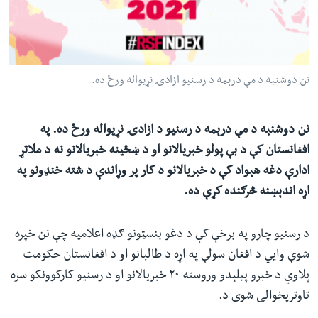
ئ
له مونږ سره په تماس کې پاتې شئ
ټون
ای
ه
نن دوشنبه د مې درېمه د رسنیو ازادۍ نړیواله ورځ ده.
ژبې
اړ
ئ
نن دوشنبه د مې درېمه د رسنیو د ازادۍ نړیواله ورځ ده. په
افغانستان کې د بې پولو خبریالانو او د ښځینه خبریالانو نه د ملاتړ
ادارې دغه هېواد کې د خبریالانو د کار پر وړاندې د شته خنډونو په
اړه اندېښنه څرګنده کړې ده.
د رسنیو چارو په برخې کې د دغو بنسټونو ګډه اعلامیه چې نن خپره
شوې وايي د افغان سولې په اړه د طالبانو او د افغانستان حکومت
پلاوي د خبرو پیلېدو وروسته ۲۰ خبریالانو او د رسنیو کارکوونکو سره
تاوتریخوالی شوی د.