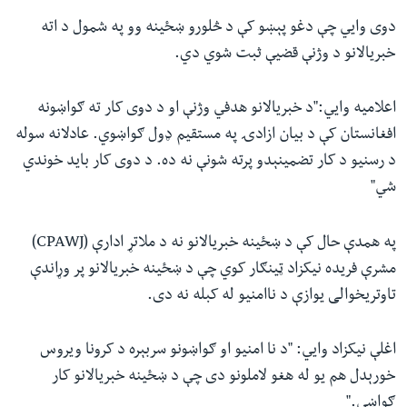
دوی وايي چې دغو پېښو کې د څلورو ښځینه وو په شمول د اته
خبریالانو د وژنې قضیې ثبت شوي دي.
اعلامیه وايي:"د خبریالانو هدفي وژنې او د دوی کار ته ګواښونه
افغانستان کې د بیان ازادۍ په مستقیم ډول ګواښوي. عادلانه سوله
د رسنیو د کار تضمینېدو پرته شونې نه ده. د دوی کار باید خوندي
شي"
په همدې حال کې د ښځینه خبریالانو نه د ملاتړ ادارې (CPAWJ)
مشرې فریده نیکزاد ټینګار کوي چې د ښځینه خبریالانو پر وړاندې
تاوتریخوالی یوازې د ناامنیو له کبله نه دی.
اغلې نیکزاد وايي: "د نا امنیو او ګواښونو سربېره د کرونا ویروس
خورېدل هم یو له هغو لاملونو دی چې د ښځینه خبریالانو کار
ګواښي."