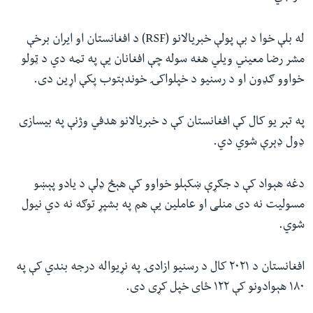
له بلې خوا د بې پولې خبریالانو (RSF) د افغانستان او ایران برخې
مشر رضا معیني ویلي هغه سوله چې افغانان یې په تمه دي د ټولو
خواوو ګډون او د رسنیو د خپلواکۍ خوندېتوب پکې اړین دی.
په تېر یو کال کې افغانستان کې د خبریالانو هدفي وژنې په بیسازی
ډول ډېرې شوي‌ دي.
دغه هېواد کې د جګړې ښکېلو خواوو کې هېڅ ډلې د یادو پېښو
مسولیت نه دی منلی او عاملین یې هم په بشپړ توګه نه دي نیول
شوي.
افغانستان د ۲۰۲۱ کال د رسنیو ازادۍ په نړیواله درجه بندي کې په
۱۸۰ هېوادونو کې ۱۲۲ ځای خپل کړی دی.