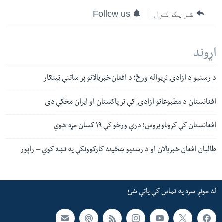
شریک کول
Follow us
اړوند
د رسنیو د ازادۍ نړیواله ورځ؛ د افغان خبریالانو پر ساتنې ټینګار
افغانستان د مطبوعاتو ازادۍ کې تر پاکستان او ایران مخکې دی
افغانستان کې کروناویروس؛ درې ورځو کې ۱۹ کسان مړه شوي
طالبان افغان خبریالان او د رسنیو ښځینه کارکوونکې په نښه کوي – راپور
له مونږ سره په تماس کې پاتې شئ