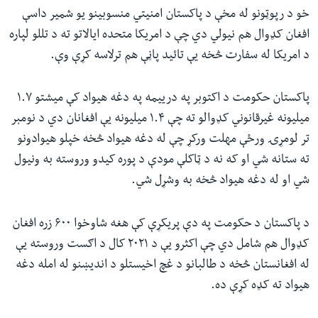
خو د رپوټونو له مخې د پاکستان امنیتي منسوبینو یو شمیر داسې
افغان کډوال هم نیولي دي چې د امریکا متحده ایالاتو ته د تللو لپاره
د امریکا له سفارت څخه یې تائید پاڼې هم ترلاسه کړې وې.
پاکستان حکومت د اکتوبر په درییمه په دغه هیواد کې میشتو ۱.۷
میلیونه غیرقانوني کډوالو ته چې ۱.۴ میلیونه یې افغانان دي د نومبر
تر لومړۍ ورځې مهلت ورکړ چې له دغه هیواد څخه خپلو هیوادونو
ته ستانه شي او که نه د ټاکلې مودې د پوره کیدو وروسته به ونیول
شي او له دغه هیواد څخه به وشړل شي.
د پاکستان د حکومت په دې پریکړې کې هغه شاوخوا ۶۰۰ زره افغان
کډوال هم شامل دي چې اکثرو یې د ۲۰۲۱ کال د اګست وروسته یې
له افغانستان څخه د طالبانو د غچ اخیستلو د اندیښنو له امله دغه
هیواد ته کډه کړې ده.