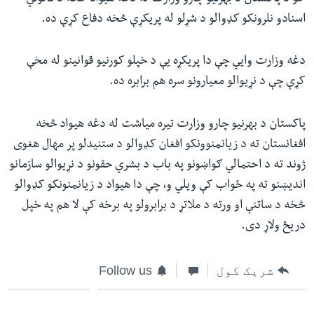
اسنادو نلرونکو کډوالو د شړلو له پریکړې څخه دفاع کړې ده.
دغه وزارت وايي چې دا پریکړه یې د خپلو کورنیو قوانینو له مخې
کړې چې د نړیوالو معیارونو سره هم برابره ده.
پاکستان د بهرنیو چارو وزارت تیره میاشت له دغه هیواد څخه
افغانستان ته د زیانمنوونکو افغان کډوالو د ستنیدلو پر مهال هغوی
ژوند ته د احتمالي ګواښونو په باب د بشري حقونو د نړیوالو سازمانو
اندیښنو ته په ځواب کې ویلي و، چې دا هیواد د زیانمنونکو کډوالو
څخه د ساتنې او ورته د ملاتړ د برابرولو په برخه کې لا هم په خپل
دریځ ولاړ دی.
شریک کول
Follow us