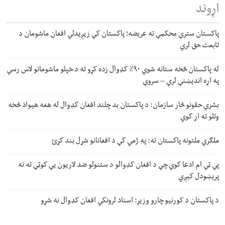
اړوند
پاکستان سترې محکمې ته عریضه؛ پاکستان کې زیږیدلي افغان ماشومان د
تابعت حق لري
له پاکستان څخه ستانه شوي ۹۰٪ کډوال زده کړو ته د خپلو ماشومانو لاس رسي
په اړه اندیښنې لري – سروې
بشري حقونو څار سازمان: د پاکستان بد چلند افغان کډوال له هغه هیواد څخه
وتلو ته اړ کوي
ملګري ملتونه پاکستان ته: په ژمي کې د افغانانو شړل بند کړئ
پي ټي‌ ام ادعا کوي چې د افغان کډوالو د ستنولو ضد لاریون یې کوټې ته نه
پرېښودل کېږي
د پاکستان د کورنیو چارو وزیر: اسناد لرونکي افغان کډوال نه شړو