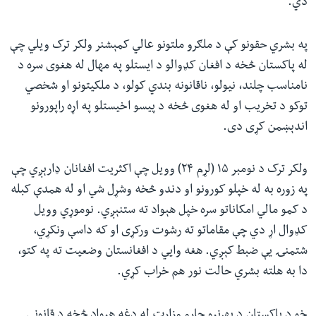
دي.
په بشري حقونو کې د ملګرو ملتونو عالي کمېشنر ولکر ترک ویلي چې
له پاکستان څخه د افغان کډوالو د ایستلو په مهال له هغوی سره د
نامناسب چلند، نیولو، ناقانونه بندي کولو، د ملکیتونو او شخصي
توکو د تخریب او له هغوی څخه د پیسو اخیستلو په اړه راپورونو
اندېښمن کړی دی.
ولکر ترک د نومبر ۱۵ (لړم ۲۴) وویل چې اکثریت افغانان ډارېږي چې
په زوره به له خپلو کورونو او دندو څخه وشړل شي او له همدې کبله
د کمو مالي امکاناتو سره خپل هېواد ته ستنېږي. نوموړي وویل
کډوال اړ دي چې مقاماتو ته رشوت ورکړی او که داسې ونکړي،
شتمنۍ یې ضبط کېږي. هغه وايي د افغانستان وضعیت ته په کتو،
دا به هلته بشري حالت نور هم خراب کړي.
خو د پاکستان د بهرنیو چارو وزارت له دغه هیواد څخه د قانوني