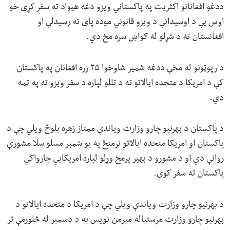
ددغو افغانانو اکثریت په پاکستاني ویزو دغه هیواد ته سفر کړی خو
اوس یې د اوسیدانې د ویزو قانوني موده پای ته رسیدلې او
افغانستان ته د شړلو له ګواښ سره مخ دي.
د رپوټونو له مخې ددغه شمیر شاوخوا ۲۵ زره افغانان په پاکستان
کې د امریکا د متحده ایالاتو ته د تللو لپاره د سفر ویزو ته په تمه
دي.
د پاکستان د بهرنیو چارو وزارت ویاندې ممتاز زهره بلوڅ ویلي چې د
پاکستان او امریکا متحده ایالاتو ترمنځ په یو شمېر مسلو سلا مشورې
روانې دي او د مشورو د بهیر پرمخ وړلو لپاره امریکایي چارواکي
پاکستان ته سفر کوي.
د بهرنیو چارو وزارت ویاندې ویلي چې د امریکا د متحده ایالاتو د
بهرنیو چارو وزارت مرستیاله میرمن نویس به د ډسمبر له څلورمې تر