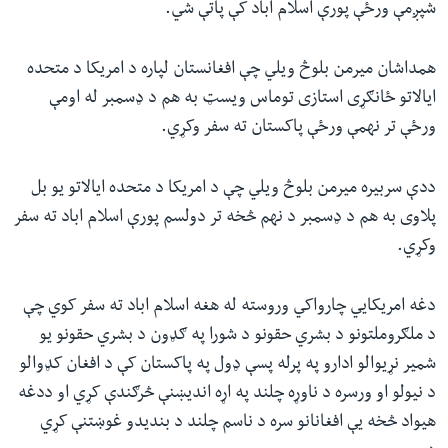
شپږمې ورځې پورې اسلام اباد کې پاتې شي.
همداشان میرمن بلوڅ ویلي چې افغانستان لپاره د امریکا د متحده
ایالاتو ځانګړی استازی توماس ویسټ به هم د ډسمبر له اومې
ورځې تر نهمې ورځې پاکستان ته سفر وکړي.
ددې سربیره میرمن بلوڅ ویلي چې د امریکا د متحده ایالاتو یو بل
پلاوی به هم د ډسمبر د نهم څخه تر دولسم پورې اسلام اباد ته سفر
وکړي.
دغه امریکايي چارواکي وروسته له هغه اسلام اباد ته سفر کوي چې
د ملګروملتونو د بشري حقونو د شورا په ګډون د بشري حقونو یو
شمیر نړیوالو ادارو په پرله پسې ډول په پاکستان کې د افغان کډوالو
د نیولو او ورسره د ناوړه چلند په اړه اندیښنې څرګندې کړي او ددغه
هیواد څخه یې افغانانو سره د ناسم چلند د بندیدو غوښتنې کړي