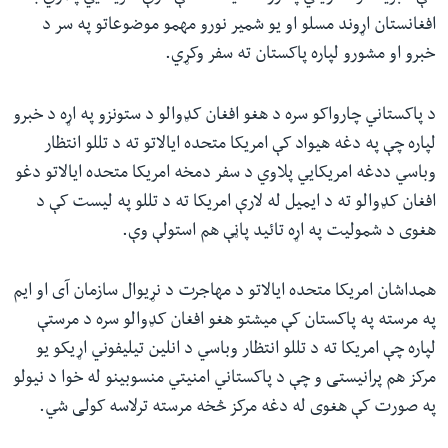
افغانستان اړوند مسلو او یو شمیر نورو مهمو موضوعاتو په سر د
خبرو او مشورو لپاره پاکستان ته سفر وکړي.
د پاکستاني چارواکو سره د هغو افغان کډوالو د ستونزو په اړه د خبرو
لپاره چې په دغه هیواد کې امریکا متحده ایالاتو ته د تللو انتظار
وباسي ددغه امریکايي پلاوي د سفر دمخه امریکا متحده ایالاتو دغو
افغان کډوالو ته د ایمیل له لارې امریکا ته د تللو په لیست کې د
هغوی د شمولیت په اړه تائید پاڼې هم استولې وې.
همداشان امریکا متحده ایالاتو د مهاجرت د نړیوال سازمان آی او ایم
په مرسته په پاکستان کې میشتو هغو افغان کډوالو سره د مرستې
لپاره چې امریکا ته د تللو انتظار وباسي د انلین تیلیفوني اړیکو یو
مرکز هم پرانیستی و چې د پاکستاني امنیتي منسوبینو له خوا د نیولو
په صورت کې هغوی له دغه مرکز څخه مرسته ترلاسه کولی شي.