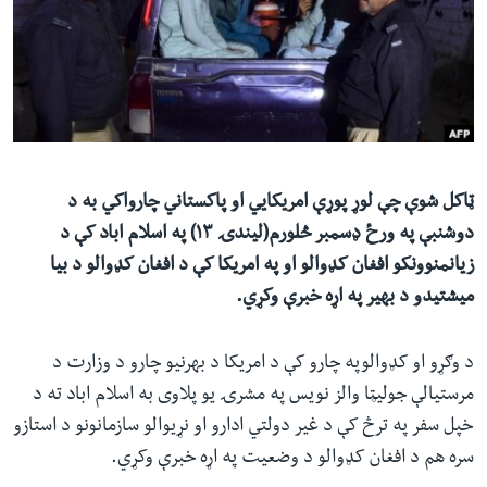
ئ
له مونږ سره په تماس کې پاتې شئ
ټون
ای
ه
ژبې
اړ
ئ
ټاکل شوې چې لوړ پوړې امریکايي او پاکستاني چارواکي به د
دوشنبې په ورځ ډسمبر څلورم(لیندۍ ۱۳) په اسلام اباد کې د
زیانمنوونکو افغان کډوالو او په امریکا کې د افغان کډوالو د بیا
میشتیدو د بهیر په اړه خبرې وکړي.
د وګړو او کډوالوپه چارو کې د امریکا د بهرنیو چارو د وزارت د
مرستیالې جولیټا والز نویس په مشرۍ یو پلاوی به اسلام اباد ته د
خپل سفر په ترڅ کې د غیر دولتي ادارو او نړیوالو سازمانونو د استازو
سره هم د افغان کډوالو د وضعیت په اړه خبرې وکړي.