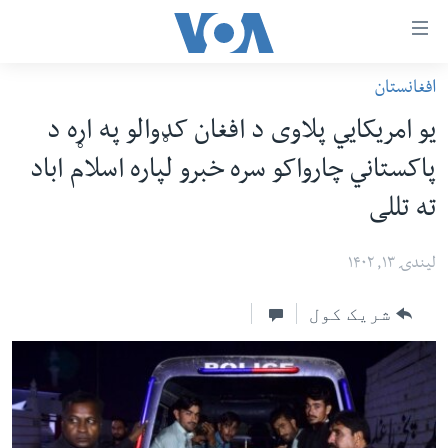
اس
افغانستان
سي
کورپاڼه
یو امریکايي پلاوی د افغان کډوالو په اړه د
ړ
افغانستان
پاکستاني چارواکو سره خبرو لپاره اسلام اباد
تصالات
سیمه
ته تللی
صلي
امریکا
تن
نړۍ
لیندۍ ۱۳, ۱۴۰۲
ه
ښځې او نجونې
اړ
شریک کول
ئ
ځوانان
مومي
د بیان ازادي
ارښود
روغتیا
ه
سرمقاله
اړ