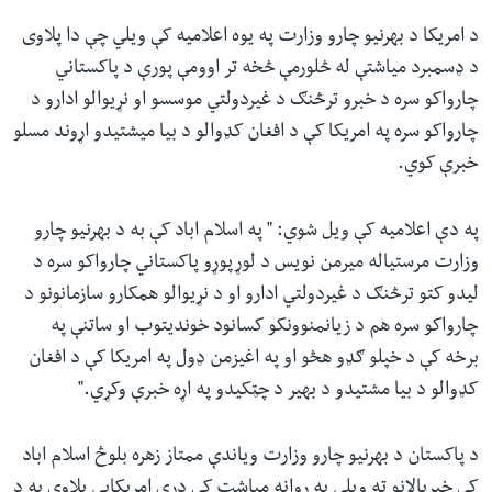
د امریکا د بهرنیو چارو وزارت په یوه اعلامیه کې ویلي چې دا پلاوی
د ډسمبرد میاشتې له څلورمې څخه تر اوومې پورې د پاکستاني
چارواکو سره د خبرو ترڅنګ د غیردولتي موسسو او نړیوالو ادارو د
چارواکو سره په امریکا کې د افغان کډوالو د بیا میشتیدو اړوند مسلو
خبرې کوي.
په دې اعلامیه کې ویل شوي: " په اسلام اباد کې به د بهرنیو چارو
وزارت مرستیاله میرمن نویس د لوړپوړو پاکستاني چارواکو سره د
لیدو کتو ترڅنګ د غیردولتي ادارو او د نړیوالو همکارو سازمانونو د
چارواکو سره هم د زیانمنوونکو کسانود خونديتوب او ساتنې په
برخه کې د خپلو ګډو هڅو او په اغیزمن ډول په امریکا کې د افغان
کډوالو د بیا مشتیدو د بهیر د چټکیدو په اړه خبرې وکړي."
د پاکستان د بهرنیو چارو وزارت ویاندې ممتاز زهره بلوڅ اسلام اباد
کې خبریالانو ته ویلي په روانه میاشت کې درې امریکايي پلاوي به د