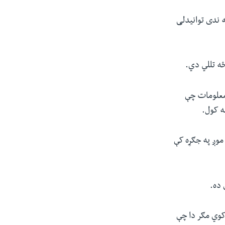
 ندی توانیدلی
ه تللي دي.
معلومات چې
ه کول.
ه موږ په جګړه کې
 ده.
کوي مګر دا چې