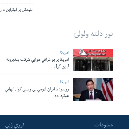
بلینکن پر اوکراین د 
نور دلته ولولئ
امریکا
امریکا پر یو عراقي هوایي شرکت بندیزونه
لېري کړل
امریکا
روبیو: د ایران اټومي بې وسلې کول 'نهايي
هوکړه' ده
معلومات
نورې ژبې