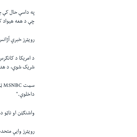
په داسې حال کې چې
چې د هغه هیواد کو
رویټرز خبري آژان
د امریکا د کانګر
شریک شوي، د هدف 
سم
داخلوي."
واشنګټن او ناټو د
رویټرز وایي متحده