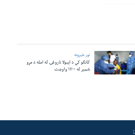
نور خبرونه
کانګو کې د ایبولا ناروغۍ له امله د مړو
شمېر له ۱۷۰۰ واوښت