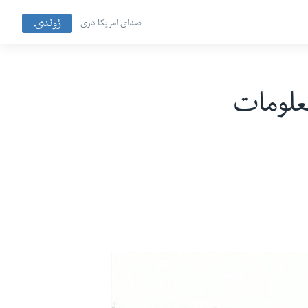
ژوندۍ
صدای امریکا دری
معلومات