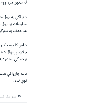
له هغوی سره ووسي 
د بیلګې په ډول مت
معلومات برابرول ،
هم هدف په سترګو 
د امریکا یوه جګپو
جګړې پرمهال د هغه
برخه کې محدودیت
دغه چارواکي همدار
قوي نده.
شریک کو