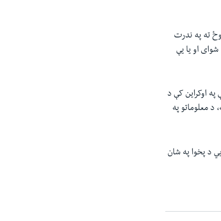
پوځ ته په ندرت
شوای او یا یې
په اوکراین کې د
 د معلوماتو په
یي د پخوا په شان