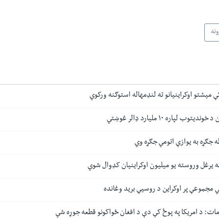
ونه
ې میشتو اوکراینیانو ته لنډمهاله استوګنه ورکوي
وب لپاره ۱۰ ملیارد ډالر غوښتي
ه جګړه به یوازې اتومي جګړه وي
له یرغل وروسته یو میلیون اوکراینیان کډوال شوي
ي مجموعې پر اوکراین د روسیې برید وغانده
ومات: د امریکا په پوځ کې دې د افغان ځواکونو قطعه جوړه شي