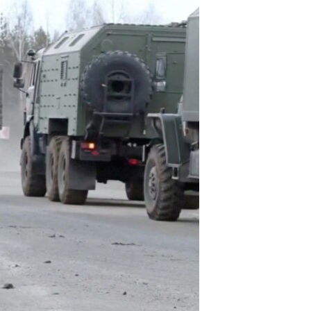
ئ
ټون
ای
ه
اړ
ئ