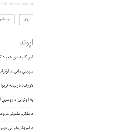
This item is part of
نړۍ
نور خبر
اړوند
امریکا په دې هیواد ک
سپینې ماڼۍ د اوکراین د خوندیت
لاورف: درېیمه نړیوال
په اوکراین د روسیې 
د ملګرو ملتونو عموم
د امریکا پخوانی دپل