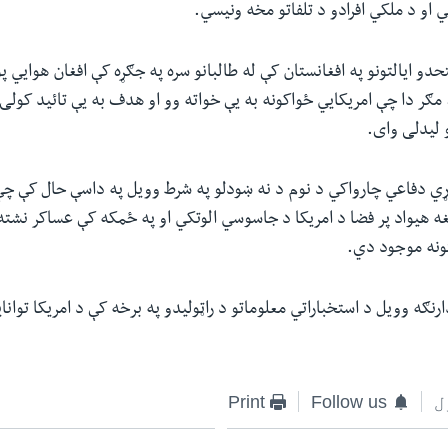
او د ملکي افرادو د تلفاتو مخه ونیسي.
حدو ایالتونو په افغانستان کې له طالبانو سره په جګړه کې افغان هوایي 
 مګر دا چې امریکایي ځواکونه به یې خواته وو او هدف به یې تائید کولی 
لیدلی وای.‌
ړي دفاعي چارواکي د نوم د نه ښودلو په شرط وویل په داسې حال کې چې 
 هیواد‌ پر فضا د امریکا د جاسوسي الوتکي او په ځمکه کې عساکر نشته،
ونه موجود دي.
نګه وویل د استخباراتي معلوماتو د راټولیدو په برخه کې د امریکا توانا
ل
Follow us
Print