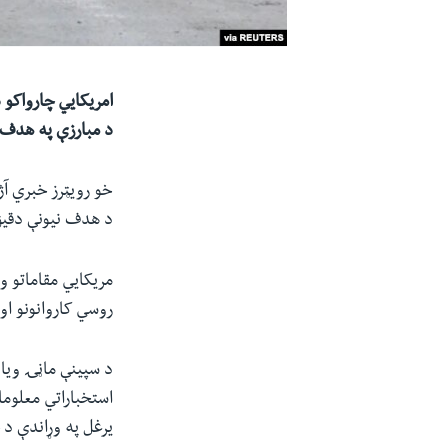
د مبارزې په هدف ا
خو رویټرز خبري آژ
د هدف نیونې دقی
مریکایي مقاماتو و
روسي کاروانونو او
د سپینې ماڼۍ ویا
استخباراتي معلوم
یرغل په وړاندې د