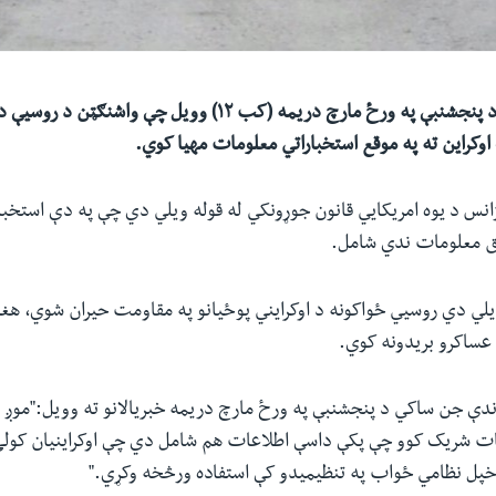
امریکایي چارواکو د پنجشنبې په ورځ مارچ دریمه (کب ۱۲) وویل چې 
وکراین ته په موقع استخباراتي معلومات مهیا کوي.
انس د یوه امریکایي قانون جوړونکي له قوله ویلي دي چې په دې استخبا
ق معلومات ندي شامل.
یلي دي روسیي ځواکونه د اوکرایني پوځيانو په مقاومت حیران شوي، هغه
 عساکرو بریدونه کوي.
ندې جن ساکي د پنجشنبې په ورځ مارچ دریمه خبریالانو ته وویل:"موږ پ
ات شریک کوو چې پکې داسې اطلاعات هم شامل دي چې اوکراینیان کول
 خپل نظامي ځواب په تنظیمیدو کې استفاده ورڅخه وکړي."