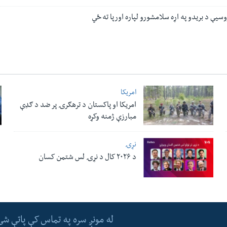
روسیې د بریدو په اړه سلامشورو لپاره اورپا ته ځي
امریکا
امریکا او پاکستان د ترهګرۍ پر ضد د ګډې
مبارزې ژمنه وکړه
نړۍ
د ۲۰۲۶ کال د نړۍ لس شتمن کسان
له مونږ سره په تماس کې پاتې شئ