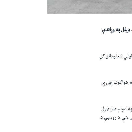
واشنګټن د روسیې د یرغل په وړاندې
راتي معلوماتو کې
 ځواکونه چې پر
ه دوام دار ډول
ی شي د روسیې د