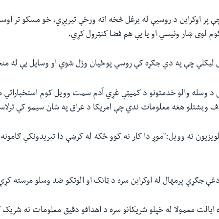
 پر اوکراین د روسیې له یرغل څخه اته ورځې تیریږي، خو مسکو تر اوسه
م لوی ښار ونیسي او یا یې هم فضا کنټرول کړي.
س لیکلي چې په دې جګړه کې روسي پوځيان وژل شوي او وسایل یې له منځ
س د وسله والو خدمتونو د کمیټې غړي آدم سمت وویل کوم استخباراتي 
ویشتلو هغه معلومات ندي چې امریکا د عراق په شان سیمو کې ترلاس
ت MSNBC ټلویزیون ته وویل:"موږ دا کار نه کوو ځکه له کرښې دا تیریدونکي ګامون
دغې جګړې پرمهال له اوکراین سره د ټانک او الوتکو ضد وسلو مرسته کړې
 ایالت معمولا له خپلو شریکانو سره د اهدافو دقیق معلومات نه شریک 