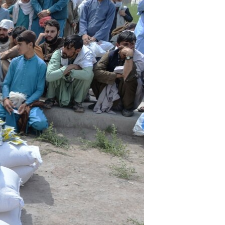
ئ
ټون
ای
ه
اړ
ئ