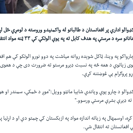
ډوالو ادارې پر افغانستان د طالبانو له واکمنیدو وروسته د لومړي ځل لپا
 سره د مرستې په هدف کابل ته په یوې الوتکې کې ۳۳ ټنه مواد انتقال کړل.
چارواکو په وینا، ټاکل شوېده روانه میاشت په دوو نورو الوتکو کې هم افغ
وی زیاتوي د هغه څه په نسبت ډیرو مرستو ته ضرورت دی چې د هغوی هم
ړو پروګرام یې غوښتنه کړې.
کډوالو د چارو یوې ویاندې شابیا مانټو وویل:"موږ د ځمکې، سمندر او هوا 
 ته ډیرې بشرې مرستې ورسوو."
کړه، اوسمهال په زیاته اندازه مواد په ازبکستان کې چمتو دي او د اړتیا
ې افغانستان ته انتقال شي.