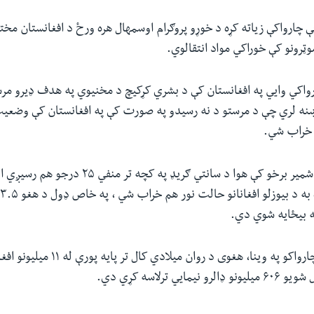
ې چارواکې زیاته کړه د خوړو پروګرام اوسمهال هره ورځ د افغانستان مختل
ارواکي وایي په افغانستان کې د بشري کړکیچ د مخنیوي په هدف ډیرو م
نه لري چې د مرستو د نه رسیدو په صورت کې په افغانستان کې وضعیت
 خراب شي.
د افغانستان په یو شمیر برخو کې هوا د سانتي ګریډ په ک
ه بیځایه شوي دي.
د ملګرو ملتونو د چارواکو په وینا، هغوی د 
یي ترلاسه کړي دي.