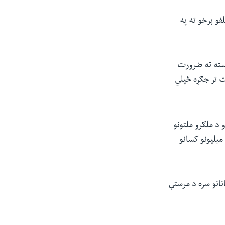
فو برخو ته په
رسته ته ضرورت
 تر جګړه ځپلي
چه تر منفي ۲۵ درجو هم رسیږي او د ملګرو ملتونو
په وینا له دې سره به د بیوزلو افغانانو حالت نور هم خراب شي ، په خاص ډول د هغو ۳.۵ میلیونو کسانو
روان میلادي کال تر پایه پورې له ۱۱ میلیونو افغانانو سره د مرستې