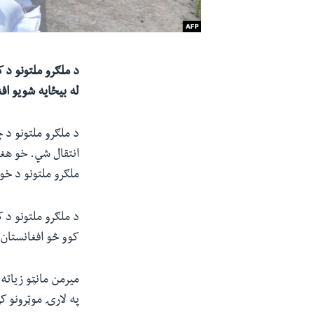
د ملګرو ملتونو د ک
له بیځایه شویو افغانانو
د ملګرو ملتونو د 
انتقال شي. خو هغ
ملګرو ملتونو د خو
د ملګرو ملتونو د 
کوو څو افغانستان
میرمن مانټو زیاته 
په لارۍ موټرونو ک