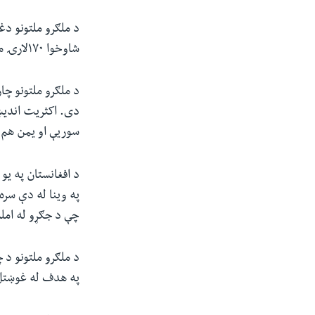
د ملګرو ملتونو دغ
شاوخوا ۱۷۰لارۍ موټرونو کې خوراکي مواد انتقالوي.
د ملګرو ملتونو چ
دی. اکثریت اندیښ
سوریې او یمن هم
چې د جګړو له امل
په هدف له غوښتل شویو ۶۰۶ میلیونو ډالرو نیما