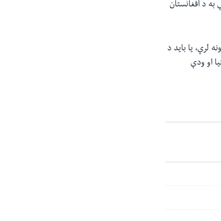
 به د افغانستان
ه لري، یا باید د
یا او ودې