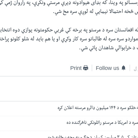
وسساتو په وینا، که بډای هیوادونه ډیرې مرستې ونکړي، په راروان ژمې کې
 افغانستان سره د مرستو په برخه کې غربي حکومتونه یوازې دوه انتخابون
اردو سره سره له طالبانو سره کار وکړي او یا هم باید له شلو کلونو پراخت
 خرابوالي شاهدان پاتې شي.
ل
Follow us
Print
یون ډالرو مرسته اعلان کړه
ره د امریکا د مرستو راتلونکې ناڅرګنده ده
و په وجه بیځایه شوي