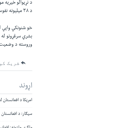
د نړیوالو خیریه م
د ۳۸ میلیونه نفوس څخه احتمالا نیمایي له لوږې سره مخ شي.
خو شنونکي وایي له
بشري سرغړونو له مو
وروسته د وضعیت د
شریک کو
اړوند
امریکا د افغانستان له خلکو سره د ۱۴۴ میل
سیګار: د افغانستان س
ملګري ملتونه: افغانستان کې ۳.۵ میلیون کسان د جګړ