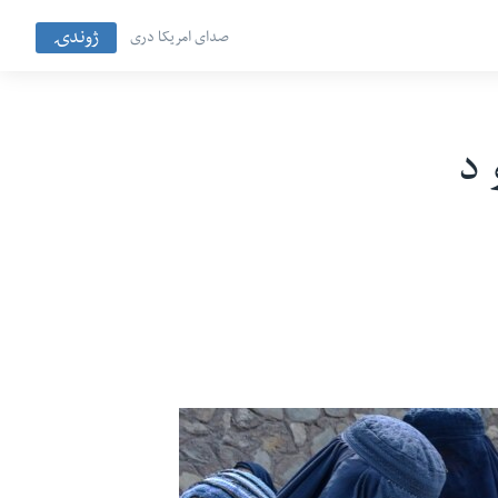
ژوندۍ
صدای امریکا دری
 د