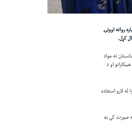
ره روانه اوونۍ
انستان ته مواد
کارانو او د
له لارو استفاده
 په صورت کې به