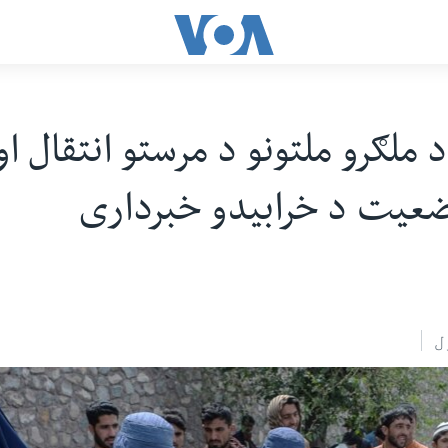
د ملګرو ملتونو د مرستو انتقال او
عیت د خرابیدو خبرداری
ل