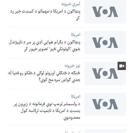
لمړي خبرونه
پنټاګون د امریکا د مهماتو د کمښت خبر رد
کړ
امریکا
پنټاګون د بګرام هوایي اډې پر سر د ناپيژندل
شوې 'الوتونکي څيز' تصویر خپور کړ
نور خبرونه
څنګه د ځنګلي اورونو لوګي د خلکو روغتیا له
جدي ګواښ سره مخ کوي؟
امریکا
د ولسمشر ټرمپ نوي فرمانونه د زېږون پر
بنسټ د امریکا د تابعیت ترلاسه کول
محدودوي