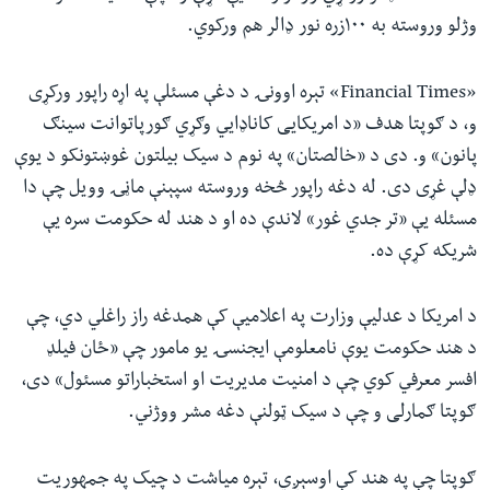
وژلو وروسته به ۱۰۰زره نور ډالر هم ورکوي.
«
Financial Times
» تېره اوونۍ د دغې مسئلې په اړه راپور ورکړی
و، د ګوپتا هدف «د امریکايی کاناډايي وګړي ګورپاتوانت سینګ
پانون» و. دی د «خالصتان» په نوم د سیک بیلتون غوښتونکو د یوې
ډلې غړی دی. له دغه راپور څخه وروسته سپېنې ماڼۍ وویل چې دا
مسئله یې «تر جدي غور» لاندې ده او د هند له حکومت سره یې
شریکه کړې ده.
د امریکا د عدلیې وزارت په اعلامیې کې همدغه راز راغلي دي، چې
د هند حکومت یوې نامعلومې ایجنسۍ یو مامور چې «ځان فیلډ
افسر معرفي کوي چې د امنیت مدیریت او استخباراتو مسئول» دی،
ګوپتا ګمارلی و چې د سیک ټولنې دغه مشر ووژني.
ګوپتا چې په هند کې اوسېږي، تېره میاشت د چیک په جمهوریت