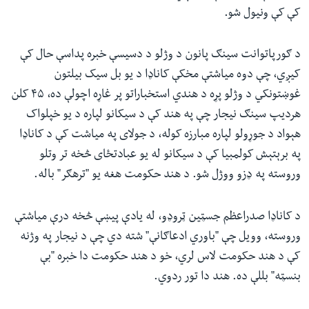
کې کې ونیول شو.
د ګورپاتوانت سینګ پانون د وژلو د دسیسې خبره پداسې حال کې
کیږي، چې دوه میاشتې مخکې کاناډا د یو بل سیک بیلتون
غوښتونکي د وژلو پړه د هندي استخباراتو پر غاړه اچولې ده، ۴۵ کلن
هردیپ سینګ نیجار چې په هند کې د سیکانو لپاره د یو خپلواک
هېواد د جوړولو لپاره مبارزه کوله، د جولای په میاشت کې د کاناډا
په برېتېش کولمبیا کې د سیکانو له یو عبادتځای څخه تر وتلو
وروسته په ډزو ووژل شو. د هند حکومت هغه یو "ترهګر" باله.
د کاناډا صدراعظم جسټین ټروډو، له یادې پيښې څخه درې میاشتې
وروسته، وویل چې "باوري ادعاګانې" شته دي چې د نیجار په وژنه
کې د هند حکومت لاس لري، خو د هند حکومت دا خبره "بې
بنسټه" بللې ده. هند دا تور ردوي.