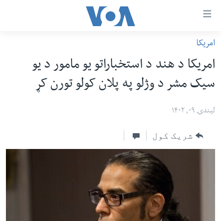
اس
امریکا
سي
کورپاڼه
امریکا د هند د استخباراتو یو مامور د یو
ړ
افغانستان
سیک مشر د وژلو په پلان کولو تورن کړ
تصالات
سیمه
صلي
امریکا
لیندۍ ۰۹, ۱۴۰۲
تن
نړۍ
ه
شریک کول
ښځې او نجونې
اړ
ئ
ځوانان
مومي
د بیان ازادي
ارښود
روغتیا
ه
سرمقاله
اړ