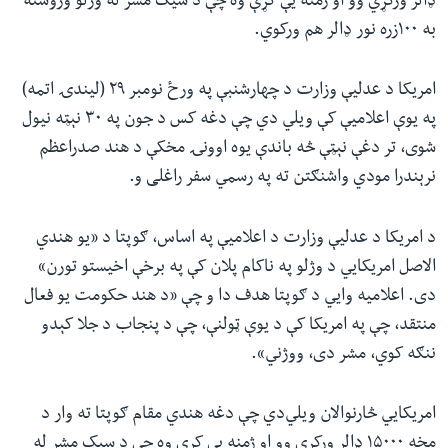
ډالر ورکړي وو او ژمنه یې کړې وه چې د سیک مشر له وژلو وروسته
به ۱۰۰زره نور ډالر هم ورکوي.
امریکا د عدلیې وزارت د چهارشنبې په ورځ نومبر ۲۹ (لیندۍ اتمه)
په یوې اعلامیې کې ویلي دي چې دغه کس د جون په ۳۰ نېټه نیول
شوی، تر دغې نېټې څه باندې یوه اوونۍ مخکې د هند صدراعظم
نرېندرا مودي واشنګتن ته په رسمي سفر راغلی و.
د امریکا د عدلیې وزارت د اعلامیې په اساس، ګوپتا د «یو هندي
الاصل امریکايي د وژلو په ناکام پلان کې په برخې اخیستو تورن»
دی. اعلامیه وايي د ګوپتا هدف دا و چې «د هند حکومت یو فعال
منتقد، چې په امریکا کې د یوې ټولنې، چې د پنجاب د جلا کېدو
ننګه کوي، مشر دی، ووژني».
امریکايي څارنوالان ویلي‌دي چې دغه هندي مقام ګوپتا ته وار د
مخه ۱۵۰۰۰ ډالر ورکړي وو او ژمنه یې کړې وه چې د سیک مشر له