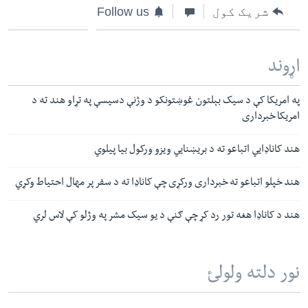
شریک کول
Follow us
اړوند
په امریکا کې د سیک بېلتون غوښتونکو د وژنې دسیسې په تړاو هند ته د
امریکا خبرداری
هند کاناډايي اتباعو ته د بریښنایي ویزو ورکول بیا پیلوي
هند خپلو اتباعو ته خبرداری ورکړی چې کاناډا ته د سفر پر مهال احتیاط وکړي
هند د کاناډا هغه تور رد کړ چې ګنې د یو سیک مشر په وژلو کې لاس لري
نور دلته ولولئ