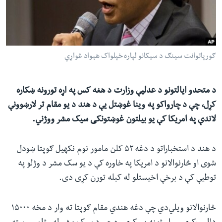
ئ
له مونږ سره په تماس کې پاتې شئ
ټون
ای
ه
ګورپاتوانت سینګ د سیکانو لپاره خپلواک هېواد غواړي
ژبې
اړ
ئ
د متحدو ایالتونو د عدلیې وزارت د هغه کس په اړه تورونه ښکاره
کړل، چې د چارواکو په وینا غوښتل یې د هند د یو مقام تر لارښوونې
لاندې په امریکا کې یو بیلتون غوښتونکی سیک مشر ووژني.
د هند د استخباراتو د دغه ۵۲ کلن مامور نوم نکهیل ګوپتا ښودل
شوی او څارنوالانو د امریکا په خاوره کې د یو سک مشر د وژلو په
توطیې کې د برخې اخیستلو له کبله تورن کړی دی.
څارنوالانو ویلي‌دي چې دغه هندي مقام ګوپتا ته وار د مخه ۱۵۰۰۰