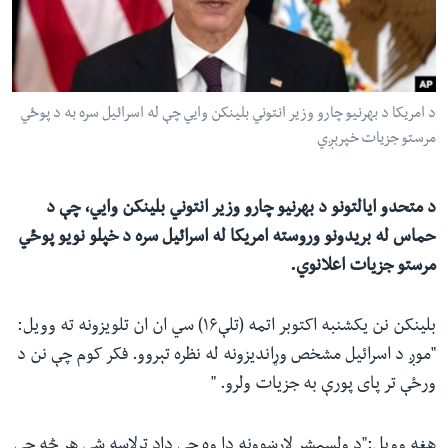
ئ
له مونږ سره په تماس کې پاتې شئ
ټون
ای
ه
د امریکا د بهرنیو چارو وزیر انتوني بلینکن وایي چې له اسرائیل سره به د پوځي
ژبې
اړ
مرستو جزیات خپرېږي
ئ
د متحدو ایالتونو د بهرنیو چارو وزیر انتوني بلینکن وايي، چې د
حماس له بریدونو وروسته امریکا له اسرائیل سره د خپلو نویو پوځي
مرستو جزیات اعلانوي.
بلینکن نن یکشنبه اکتوبر اتمه (تلې۱۶) سي ان ان تلویزونه ته وویل:
"موږ د اسرائیل مشخص وړاندیزونه له نظره تېروو. فکر کوم چې نن د
ورځې تر پای پورې به جزیات ولرو. "
هغه وویل:"د ولسمشر لارښوونه دا وه چې ډاډ ترلاسه شي هر څه چې