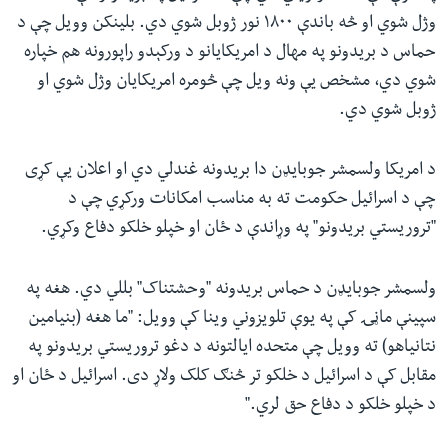
وژل شوي او څه باندې ۱۸۰۰ نور ژوبل شوي دي. بلینکن وویل چې د
حماس د بریدونو په مهال د امریکایانو د ورکېدو راپورونه هم خپاره
شوي دي، مشخص یې ونه ویل چې څومره امریکایان وژل شوي او
ژوبل شوي دي.
د امریکا ولسمشر جوبایډن دا بریدونه غندلي دي او اعلان یې کړی
چې د اسرائیل حکومت ته به مناسب امکانات ورکړي چې د
"تروریستي بریدونو" په وړاندې د ځان او خپلو خلکو دفاع وکړي.
ولسمشر جوبایډن د حماس بریدونه "وحشتناک" بللي دي. هغه په
سپینې ماڼۍ کې په یوې تلویزوني وینا کې وویل: "ما هغه (بنیامین
نتانیاهو) ته وویل چې متحده ایالتونه د دغو تروریستي بریدونو په
مقابل کې د اسرائیل د خلکو تر څنګ کلک ولاړ دی. اسرائیل د ځان او
د خپلو خلکو د دفاع حق لري."