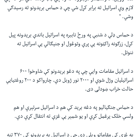
لازم وي اسرائیل ته برابر کړل شي چې د حماس بریدونو ته رسیدګي
وشي. "
د حماس ډلې د شنبې په ورځ ناببره په اسرائیل باندې بریدونه پیل
کړل، زرګونه راکټونه یې پرې وتوغول او جنیګالي يې اسرائیل ته
ننوتل.
د اسرائیل مقامات وايي چې په دغو بریدونو کې شاوخوا ۶۰۰
اسرائیلیان وژل شوي او ۲۰۰۰ نور ژوبل دي. چارواکو د ۲۰۰ روغتیايي
حالت خراب ښودلی دی.
د حماس جنګیالیو په دغه برید کې هم د اسرائیل سرتېري او هم
ولسي خلک یرغمل کړي او یو شمېر یې غزې ته انتقال کړي دي.
په غزې کې مقاماتو ویلي دي چې د اسرائیل په بریدونو کې ۳۷۰ تنه