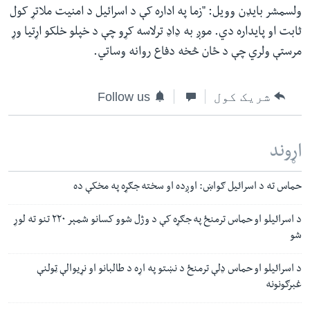
ولسمشر بایډن وویل: "زما په اداره کې د اسرائیل د امنیت ملاتړ کول
ثابت او پایداره دي. موږ به ډاډ ترلاسه کړو چې د خپلو خلکو اړتیا وړ
مرستې ولري چې د ځان څخه دفاع روانه وساتي.
شریک کول
Follow us
اړوند
حماس ته د اسرائیل ګواښ: اوږده او سخته جګړه په مخکې ده
د اسرائیلو او حماس ترمنځ په جګړه کې د وژل شوو کسانو شمېر ۲۲۰ تنو ته لوړ
شو
د اسرائیلو او حماس ډلې ترمنځ د نښتو په اړه د طالبانو او نړیوالې ټولنې
غبرګونونه