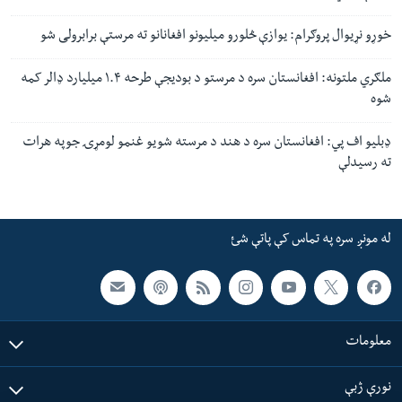
خوړو نړیوال پروګرام: یوازې څلورو میلیونو افغانانو ته مرستې برابرولی شو
ملګري ملتونه: افغانستان سره د مرستو د بودیجې طرحه ۱.۴ میلیارد ډالر کمه
شوه
ډبلیو اف پي: افغانستان سره د هند د مرسته شویو غنمو لومړۍ جوپه هرات
ته رسیدلې
له مونږ سره په تماس کې پاتې شئ
معلومات
نورې ژبې