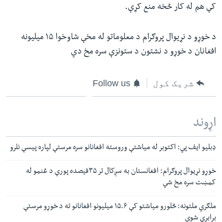
کې هم له کار څخه منع کړې
.
د خوړو د نړیوال پروګرام د معلوماتو له مخې شاوخوا ۱۵ میلیونه
افغانان د خوړو د نشتون د ستونزې سره مخ دي
شریک کول
Follow us
اړوند
ډبلیو ایف پي: اکتوبر له میاشتې وروسته افغانانو سره مرستې لپاره پیسې نلرو
خوړو نړیوال پروګرام: افغانستان به سږکال تر ۳۵فیصده پورې د غنمو له
کمښت سره مخ شي
ملګري ملتونه: څلورو میاشتو کې ۱۵.۶ میلیونو افغانانو ته د خوړو مرستې
برابرې شوي