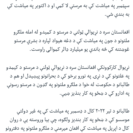
سپټمبر په میاشت کې به مرستې لا کمې او د اکتوبر په میاشت کې
به بندې شي.
افغانستان سره د نړیوالې ټولنې د مرستو د کمیدو له امله ملګرو
ملتونو د جون په میاشت کې د دغه هیواد لپاره د بشري مرستو
غوښتنه کې څه باندې یو میلیارد ډالر کموالی راوست
.
نړیوال کارکوونکي افغانستان سره د نړیوالې ټولنې د مرستو د کیمدو
په علتونو کې د نړۍ په نورو برخو کې د بحرانونو پیښیدل او هم د
طالبانو د حکومت له خوا د ملګرو ملتونو په ګډون د مرستو رسونې
په ادارو کې د ښځو په کار بنذیز ښيي
.
طالبانو د تیر ۲۰۲۲ کال د ډسمبر په میاشت کې په غیر دولتي
موسسو کې د ښځو په کار بندیز ولګوه، چې بیا وروسته یې د روان
کال د اپریل په میاشت کې افغان میرمنې د ملګرو ملتونو په دفترونو