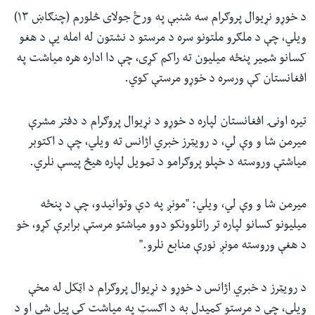
د خوړو نړیوال پروګرام سه شنبې په ورځ جولای څلورم (چنګاښ ۱۳)
ویلي، چې د ملګرو ملتونو سره د مرستو د نشتون له امله یې د هغو
کسانو شمیر پنځه میلیون ته راکم کړی، چې دا اداره هره میاشت په
افغانستان کې ورسره د خوړو مرستې کوي
.
تیره اونۍ افغانستان لپاره د خوړو د نړیوال پروګرام د دفتر مشرې
میرمن شا و وې لي، د رویټرز خبري اژانس ته ویلي، چې د اکتوبر
میاشتې وروسته د خپلو پروګرامو د تمویل لپاره هیڅ پیسې نلري
.
میرمن شا و وې لي، ویلي: "مونږ په دې وتوانیدو، چې د پنځه
میلیونو کسانو لپاره تر راتلوونکو دوو میاشتو مرستې برابرې کړو، خو
د هغې وروسته مونږ نورې منابع نلرو
".
د رویټرز د خبري اژانس د خوړو د نړیوال پروګرام د اټکل له مخې
ویلي، چې د مرستو کمیدل به د اګسټ په میاشت کې پیل شي او د