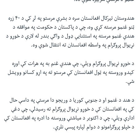
غنمو د مرستې سربیره شوې ده
.
هندوستان تیرکال افغانستان سره د بشري مرستو په لړ کې د ۴۰ زره
ټنو غنمو مرسته کړې وه، چې د پاکستان د حکومت په موافقه د
هندي غنمو مرسته په استثنايي ډول د واګې بندر له لارې د خوړو د
نړیوال پروګرام په واسطه افغانستان ته انتقال شوي وه
.
د خوړو نړیوال پروګرام ویلي، چې هندي غنم به په هرات کې اوړه
کیدو وروسته په ټول افغانستان کې مرستو ته په اړو کسانو وویشل
شي
.
د هند د غنمو او د جنوبي کوریا د وریجو دا مرستې په داسې حال
کې په افغانستان کې د خوړو نړیوال پروګرام ته رسیدلې، چې دغې
ادارې ویلي، چې د اکتوبر د میاشتې وروسته دا ادره په افغانستان کې
د خپلو پروګرامونو د دوام لپاره پیسې نلري.