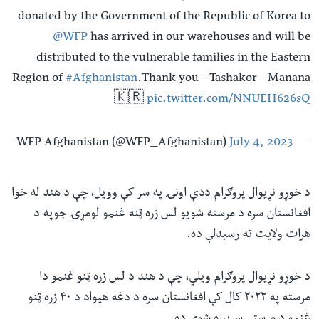
donated by the Government of the Republic of Korea to
@WFP
has arrived in our warehouses and will be
distributed to the vulnerable families in the Eastern
Region of
#Afghanistan
.Thank you - Tashakor - Manana
🇰🇷
pic.twitter.com/NNUEH626sQ
July 4, 2023
— WFP Afghanistan (@WFP_Afghanistan)
د خوړو نړیوال پروګرام ددې اونۍ په سر کې وویل، چې د هند له خوا
افغانستان سره د مرسته شویو لس زره ټنه غنمو لومړۍ جوپه د
هرات ولایت ته رسیدلې ده.
د خوړو نړیوال پروګرام ویلي، چې د هند د لس زره ټنو غنمو دا
مرسته په ۲۰۲۲ کال کې افغانستان سره د دغه هیواد د ۴۰ زره ټنو