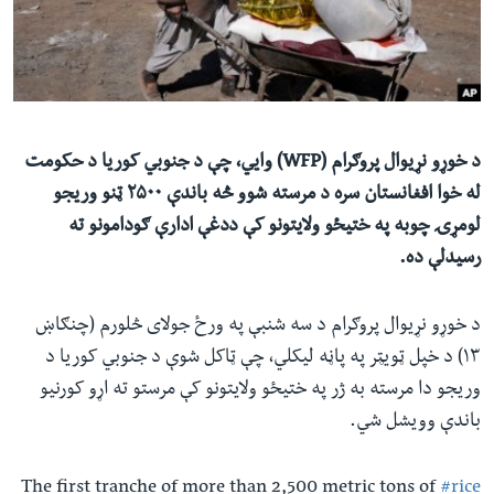
ئ
له مونږ سره په تماس کې پاتې شئ
ټون
ای
ه
ژبې
اړ
د خوړو نړیوال پروګرام (
WFP
) وايي، چې د جنوبي کوریا د حکومت
ئ
له خوا افغانستان سره د مرسته شوو څه باندې ۲۵۰۰ ټنو وریجو
لومړۍ چوبه
په ختیځو ولایتونو کې
ددغې ادارې ګودامونو ته
رسیدلې ده
.
د خوړو نړیوال پروګرام د سه شنبې په ورځ جولای څلورم (چنګاښ
۱۳) د خپل ټویټر په پاڼه لیکلي، چې ټاکل شوې د جنوبي کوریا د
وریجو دا مرسته به ژر په ختیځو ولایتونو کې مرستو ته اړو کورنیو
باندې وویشل شي.
The first tranche of more than 2,500 metric tons of
#rice