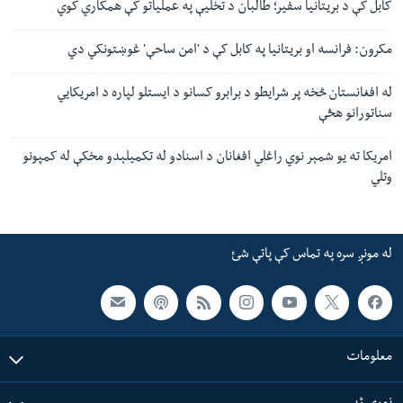
کابل کې د بریتانیا سفیر؛ طالبان د تخلیې په عملیاتو کې همکاري کوي
مکرون: فرانسه او بریتانیا په کابل کې د 'امن ساحې' غوښتونکي دي
له افغانستان څخه پر شرایطو د برابرو کسانو د ایستلو لپاره د امریکایي
سناتورانو هڅې
امریکا ته یو شمېر نوي راغلي افغانان د اسنادو له تکمیلېدو مخکې له کمپونو
وتلي
له مونږ سره په تماس کې پاتې شئ
معلومات