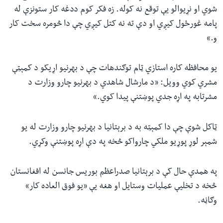
شوي او نړیوالو یې توقع نه کوله. زه فکر کوم ددغه کار ستونزې له
پامه غورځول کیږي او دې ته نه کتل کیږي چې دا څومره سخت کار
و.»
یو محافظه کاره استازي ټام توګندهات چې د بهرنیو اړیکو د کمېټې
مشري کوي وویل: «د مارشال شاهدي د بهرنیو چارو وزارت د
مشرتابه په اړه جدي پوښتنې پیدا کوي.»
ټاکل شوې چې دا کمېټه به د برېتانیا د بهرنیو چارو وزارت له یو
شمېر لوړ پوړيو ملکي چارواکو څخه په دې اړه پوښتنې وکړي.
په همدې حال کې د برېتانیا صدراعظم بوریس جانسن له افغانستان
څخه د تخلیې عملیات وستایل او هغه یې «یو فوق العاده کار»
وګاڼه.