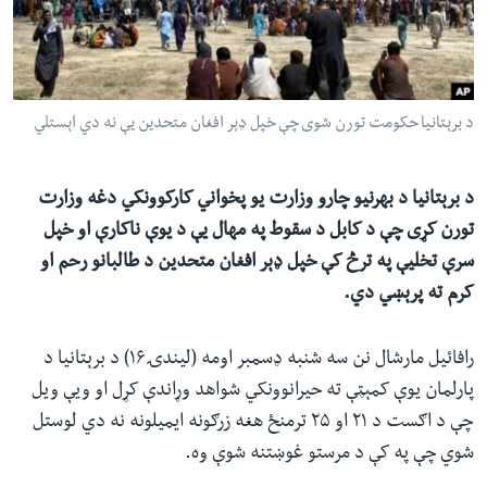
ئ
له مونږ سره په تماس کې پاتې شئ
ټون
ای
ه
د برېتانیا حکومت تورن شوی چې خپل ډېر افغان متحدین یې نه دي اېستلي
ژبې
اړ
ئ
د برېتانیا د بهرنیو چارو وزارت یو پخواني کارکوونکي دغه وزارت
تورن کړی چې د کابل د سقوط په مهال یې د یوې ناکارې او خپل
سرې تخلیې په ترڅ کې خپل ډېر افغان متحدین د طالبانو رحم او
کرم ته پرېښي دي.
رافائیل مارشال نن سه شنبه ډسمبر اومه (لیندۍ۱۶) د برېتانیا د
پارلمان یوې کمېټې ته حیرانوونکي شواهد وړاندې کړل او ویې ویل
چې د اګست د ۲۱ او ۲۵ ترمنځ هغه زرګونه ایمیلونه نه دي لوستل
شوي چې په کې د مرستو غوښتنه شوې وه.