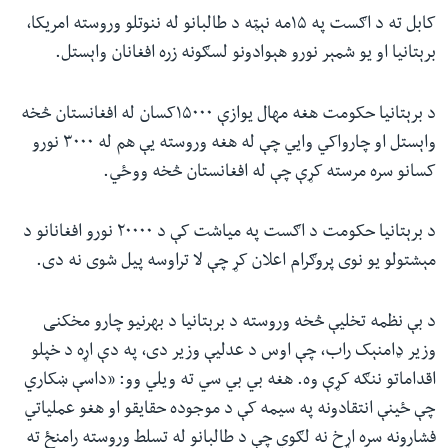
کابل ته د اګست په ۱۵مه نېټه د طالبانو له ننوتلو وروسته امریکا،
برېتانیا او یو شمېر نورو هېوادونو لسګونه زره افغانان واېستل.
د برېتانیا حکومت هغه مهال یوازې ۱۵۰۰۰کسان له افغانستان څخه
واېستل او چارواکي ‌وايي چې له هغه وروسته یې هم له ۳۰۰۰ نورو
کسانو سره مرسته کړې چې له افغانستان څخه ووځي.
د برېتانیا حکومت د اګست په میاشت کې د ۲۰۰۰۰ نورو افغانانو د
مېشتولو یو نوی پروګرام اعلان کړ چې لا تراوسه پیل شوی نه دی.
د بې نظمه تخلیې څخه وروسته د برېتانیا د بهرنیو چارو مخکنی
وزیر ډامنېک راب،‌ چې اوس د عدلیې وزیر دی، په دې اړه د خپلو
اقداماتو ننګه کړې وه. هغه بي بي سي ته ویلي وو: «داسې ښکاري
چې ځينې انتقادونه په سیمه کې د موجوده حقایقو او هغو عملیاتي
فشارونه سره اړخ نه لګوي چې د طالبانو له تسلط وروسته رامنځ ته