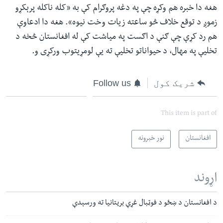
هغه دا خبره هم وکړه چې په دغه پروګرام کې به «کله ناکله پرېکړو
زموږ د توقع خلاف څو ساعته زیات وخت نیوه». هغه دا ادعاوې
هم رد کړې چې ګنې د اګست په میاشت کې له افغانستان څخه د
تخلیې په مهال، د حیواناتو تخلیې ته یې لومړیتوب ورکړی و.
شریک کول
Follow us
This item is part of
افغانستان
نور خبرونه
اړوند
د افغانستان د ښځو د فوټبال غړې بریتانیا ته ورسېدې