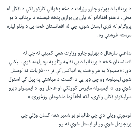
د برېتانیا د بهرنیو چارو وزرات د دغه پخواني کارکوونکي د اټکل له
مخې، د هغو افغانانو له ډلې یې یوازې پنځه فیصده د برېتانیا د یو
پروګرام له لارې اېستل شوي، چې له افغانستان څخه یې د وتلو لپاره
مرسته غوښتې وه.
ښاغلي مارشال د بهرنیو چارو وزارت هغې کمیټې ته چې له
افغانستان څخه د برېتانیا د بې نظمه وتلو په اړه پلټنه کوي،‌ لیکلي‌
دي: «معمولآ به هر وخت په انباکس کې تر ۵۰۰۰زیات نه لوستل
شوي ‌ایمیلونه وو چې ډېر یې د اګست د میاشتې په پیل کې استول
شوي وو‌. دا ایمیلونه مایوس کوونکي او عاجل وو. د ایمیلونو ډېرو
سرلیکونو ټکان راکړی، لکه لطفآ زما ماشومان وژغورئ.»
نوموړي ویلي دي چې طالبانو یو شمېر هغه کسان وژلي‌ چې
پرېښودل شوي‌ وو او اېستل شوي نه وو.