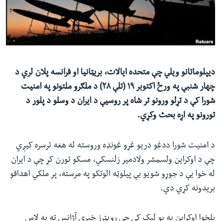
ئ
له مونږ سره په تماس کې پاتې شئ
ټون
ای
ه
ژبې
اړ
دیپلوماتانو ویلي چې متحده ایالات، بریټانیا او فرانسه پلان لري د
ئ
چهار شنبې په ورځ اکتوبر ۱۹ (تلې ۲۸) د ملګرو ملتونو په امنیت
شورا کې د تړلو ورونو تر شاه پر روسیې د ایران د وسلو د پلور د
تورونو په اړه بحث وکړي.
د امنیت شورا ددغو دریو غړو غونډه وروسته له هغه ترسره کیږي
چې د اوکراین ولسمشر ولادمیر زلنسکي، مسکو تورن کړ چې د ایران
له خوا یې د جوړو شویو بې پیلوټه الوتکو په مرسته، پر ملکي اهدافو
بریدونه کړي دي.
بلخوا اوکراین په یو لیک کې چې رویټرز خبري آژانس ته په لاس