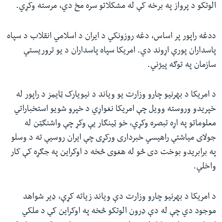
الوتکو د پرواز په برخه کې له مشکلاتو سره مخ دي، مرسته وکړي.
ددغه راپور پر اساس، دغه روزونکي د ایران د اسلامي انقلاب د سپاه
پاسداران پورې اړوند دي. امریکا سپاه پاسداران د یو تروریستي
سازمان په توګه پيژني.
د امریکا د بهرنیو چارو وزارت یو ویاند د نیویارک ټایمز د راپور له
خپریدو وروسته وویل چې امریکا نغواړي د خپرو شویو استخباراتي
معلوماتو په اړه تبصره وکړي، خو ټینګار یې وکړ چې واشنګټن له
جولای میاشتې راهیسي خبرداری ورکړی چې ایران روسیې ته د وسلو
په برابریدو بوخت دی څو له هغوی څخه د اوکراین په جګړه کې کار
واخلي.
د امریکا د بهرنیو چارو وزارت دې ویاند زیاته کړې، ډیر شواهد
موجود دي چې له دې ډرون الوتکو څخه په اوکراین کې د ملکي