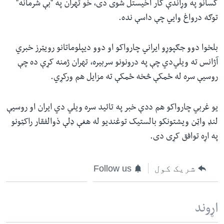
کسانو په وړاندې کار اخیستل شوی دی، خو تهران په "بې شرمانه"
توګه درواغ وایي چې داسې نده.
بلخوا دوو جګپوړو ایراني چارواکو او دوو دیپلوماتانو رویټرز خبري
آژانس ته ویلي‌دي چې په درونونو سربیره، تهران ژمنه کړې ده چې
روسیې سره له ځمکې څخه ځمکې ته مزایل هم ورکړي.
یو غربي چارواکو هم ددې خبر په تائید سره ویلي دي ایران او روسیې
لنډ واټن ویشتونکو بالستیک توغندیو له هغې ډلې ‌ذوالفقار راکټونو
په اړه توافق کړی دی.
شریک کول
Follow us
اړوند