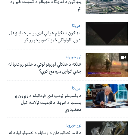
پنټاګون د امریکا د مهماتو د کمښت خبر رد
کړ
امریکا
پنټاګون د بګرام هوایي اډې پر سر د ناپيژندل
شوې 'الوتونکي څيز' تصویر خپور کړ
نور خبرونه
څنګه د ځنګلي اورونو لوګي د خلکو روغتیا له
جدي ګواښ سره مخ کوي؟
امریکا
د ولسمشر ټرمپ نوي فرمانونه د زېږون پر
بنسټ د امریکا د تابعیت ترلاسه کول
محدودوي
نور خبرونه
د ناسا فضانوردان د وسایلو د نصبولو لپاره له