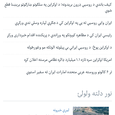
کیف باندې د روسیې ډرون بریدونه؛ د اوکراین په سلګونو ښارګوټو برېښنا قطع
شوې
ایران وایي روسیې ته یې په اوکراین کې د جګړې لپاره وسلې ندي ورکړي
رئیسي ایران کې د مظاهره کوونکو په وړاندې د پریکنده اقدام خبرداری ورکړ
د اوکراین پوځ: د روسيې ایراني بې پیلوټه الوتکه مو وغورځوله
امریکا اوکراین سره تازه ۱.۱ میلیارد ډالره نظامي مرسته اعلان کړه
تر ۶ کالونو وروسته عربي متحده امارات ایران ته سفیر استوي
نور دلته ولولئ
لمړي خبرونه