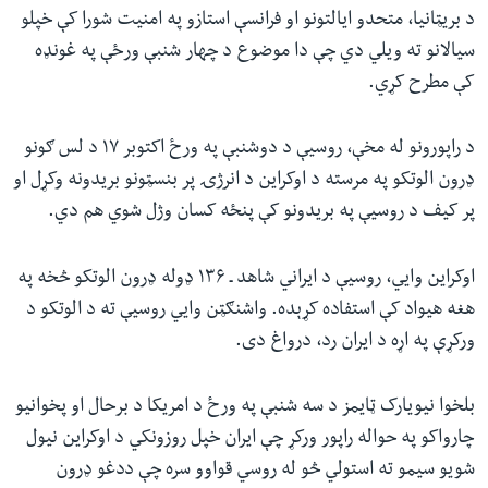
د بریټانیا، متحدو ایالتونو او فرانسې استازو په امنیت شورا کې خپلو
سیالانو ته ویلي‌ دي چې دا موضوع د چهار شنبې ورځې په غونډه
کې مطرح کړي.
د راپورونو له مخې، روسیې د دوشنبې په ورځ اکتوبر ۱۷ د لس ګونو
ډرون الوتکو په مرسته د اوکراین د انرژۍ پر بنسټونو بریدونه وکړل او
پر کیف د روسیې په بریدونو کې پنځه کسان وژل شوي هم دي.
اوکراین وایي، روسیې د ایراني شاهد ـ ۱۳۶ ډوله ډرون الوتکو څخه په
هغه هیواد کې استفاده کړېده. واشنګټن وایي روسیې ته د الوتکو د
ورکړې په اړه د ایران رد، درواغ دی.
بلخوا نیویارک ټایمز د سه شنبې په ورځ د امریکا د برحال او پخوانیو
چارواکو په حواله راپور ورکړ چې ایران خپل روزونکي د اوکراین نیول
شویو سیمو ته استولي څو له روسي قواوو سره چې ددغو ډرون