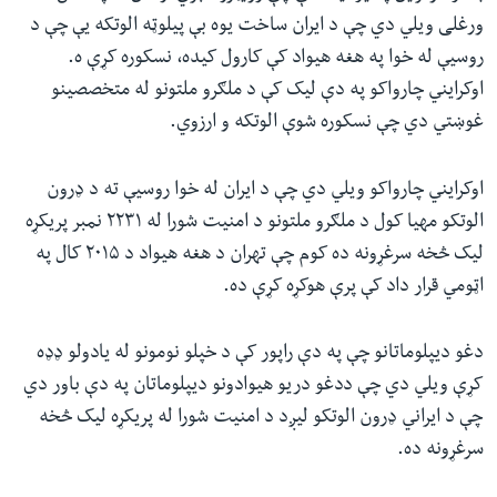
ورغلی ویلي دي چې د ایران ساخت یوه بې پیلوټه الوتکه یې چې د
روسیې له خوا په هغه هیواد کې کارول کیده، نسکوره کړې ه.
اوکرایني چارواکو په دې لیک کې د ملګرو ملتونو له متخصصینو
غوښتي دي چې نسکوره شوې الوتکه و ارزوي.
اوکرایني چارواکو ویلي دي چې د ایران له خوا روسیې ته د ډرون
الوتکو مهیا کول د ملګرو ملتونو د امنیت شورا له ۲۲۳۱ نمبر پریکړه
لیک څخه سرغړونه ده کوم چې تهران د هغه هیواد د ۲۰۱۵ کال په
اټومي قرار داد کې پرې هوکړه کړې ده.
دغو دیپلوماتانو چې په دې راپور کې د خپلو نومونو له یادولو ډډه
کړې ویلي دي چې ددغو دریو هیوادونو دیپلوماتان په دې باور دي
چې د ایراني ډرون الوتکو لیږد د امنیت شورا له پریکړه لیک څخه
سرغړونه ده.