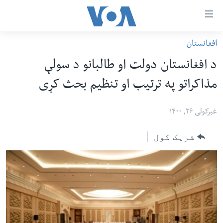
اس
افغانستان
سي
کورپاڼه
د افغانستان دولت او طالبانو د سولې
ړ
افغانستان
مذاکراتو په ترتیب او تنظیم بحث کړی
تصالات
سیمه
صلي
امریکا
غبرګولی ۲۶, ۱۴۰۰
تن
نړۍ
ه
شریک کول
ښځې او نجونې
اړ
ئ
ځوانان
مومي
د بیان ازادي
ارښود
روغتیا
ه
سرمقاله
اړ