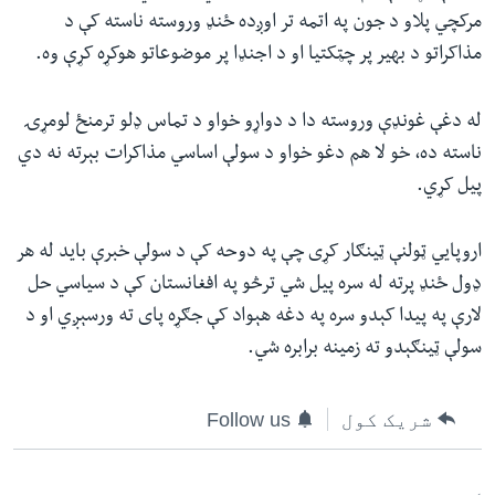
مرکچي پلاو د جون په اتمه تر اوږده ځنډ وروسته ناسته کې د
مذاکراتو د بهیر پر چټکتیا او د اجنډا پر موضوعاتو هوکړه کړې وه.
له دغې غونډې وروسته دا د دواړو خواو د تماس ډلو ترمنځ لومړۍ
ناسته ده، خو لا هم دغو خواو د سولې اساسي مذاکرات بېرته نه دي
پیل کړي.
اروپايي ټولنې ټینګار کړی چې په دوحه کې د سولې خبرې باید له هر
ډول ځنډ پرته له سره پيل شي ترڅو په افغانستان کې د سیاسي حل
لارې په پیدا کېدو سره په دغه هېواد کې جګړه پای ته ورسېږي او د
سولې ټینګېدو ته زمینه برابره شي.
شریک کول
Follow us