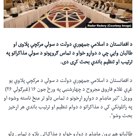
ئ
له مونږ سره په تماس کې پاتې شئ
ټون
ای
ه
ژبې
اړ
د افغانستان د اسلامي جمهوري دولت د سولې مرکچي پلاوی او
ئ
طالبان وايي چې د دواړو خواو د تماس ګروپونو د سولې مذاکراتو په
ترتیب او تنظیم باندې بحث کړی دی.
د افغانستان د اسلامي جمهوري دولت د سولې د مرکچي پلاوي یو
غړي غلام فاروق مجروح د چهارشنبې په ورځ جون ۱۶ (غبرګولي ۲۶)
وویل: "تېر ماښام د دواړو اړخونو د تماس ډلو تر منځ ناسته وشوه او
په راتلونکي کې د مذاکراتو د دوام تنظیم او ترتیب باندې هر اړخیز
بحث وشو".
طالبانو هم پرون ماښام د دواړو خواو د مذاکراتي پلاو د تماس ډلو