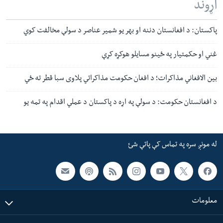
اړوند
پاکستان: د افغانستان دننه او بهر یو شمیر عناصر د سولې مخالفت کوي
غني او حکمتیار په ځینو مسایلو هوکړه کړې
بین الافغاني مذاکرات؛ د افغان حکومت مذاکراتي پلاوی سبا قطر ته ځي
د افغانستان حکومت: د سولې په اړه د پاکستان د عملي‌ اقدام په تمه یو
له مونږ سره په تماس کې پاتې شئ
معلومات