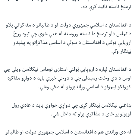
ترمنځ ناسته تائید کړې ده.
د افغانستان د اسلامي جمهوري دولت او د طالبانو د مذاکراتي پلاو
د تماس ډلو ترمنځ دا ناسته وروسته له هغې شوې چې تېره ورځ
اروپايي ټولنې د افغانستان د سولې د اساسي مذاکراتو په پیلېدو
ټینګار وکړ.
د افغانستان لپاره د اروپايي ټولنې استازي توماس نیکلاسن ویلي چې
اوس د دې وخت رسېدلی چې د دوحې خبرې باید د دواړو مذاکره
کوونکو ټېمونو د اساسي وړاندیزونو له مخې وشي.
ښاغلي نیکلاسن ټینګار کړی چې دواړې خواوې باید د عادي رول
لوبولو پر ځای د مذاکرې پړاو ته داخل شي.
له دې وړاندې هم د افغانستان د اسلامي جمهوري دولت او طالبانو