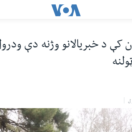
ن کې د خبریالانو وژنه دې ودر
ولنه
ل