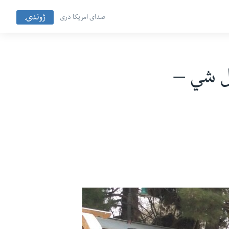
ژوندۍ
صدای امریکا دری
ول شي –