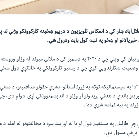
جلال‌اباد ښار کې د انعکاس تلویزیون د درېیو ښځینه کارکوونکو وژنې ته 
 خبریالانو او ښځو په نښه کول باید ودرول شي.
اروپايي ټولنې په یو بیان کې ویلي چې د ۲۰۲۰ په ډسمبر کې د ملالې میوند له وژ
ه" وضعیت ښکارندويي کوي چې د رسنیو کارکوونکي په ځانګړي ډول ښځې
"دا په سیستماتیکه توګه په ژورنالستانو، بشري حقونو مدافعینو، د مدني 
 چې طالبان په مستقیم ډول او یا له اوربند سره د مخالفتونو له امله د مل
ې برخې مسول دي.