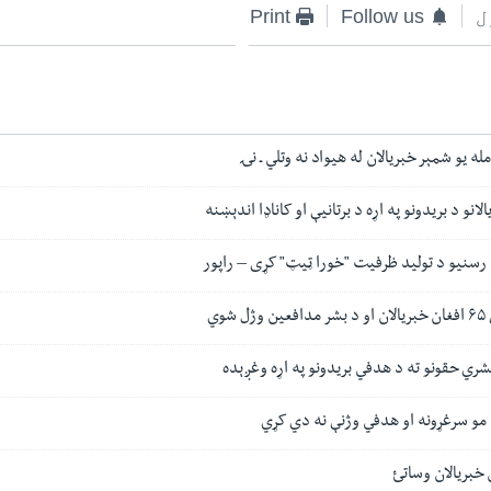
ل
Follow us
Print
له یو شمېر خبریالان له هیواد نه وتلي ـ نۍ
انو د بریدونو په اړه د برتانیې او کاناډا اندېښنه
 د رسنیو د تولید ظرفیت "خورا ټیټ" کړی – راپور
وي
شري حقونو ته د هدفي بریدونو په اړه وغږېده
 مو سرغړونه او هدفي وژنې نه دي کړي
 خبریالان وساتئ