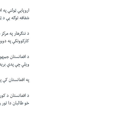
اروپايي ټولنې په ا
شفافه توګه یې د ټ
د ننګرهار په مرک
کارکوونکې په دوو 
د افغانستان جمهور
ویلي چې پدې برید
په افغانستان کې پ
د افغانستان د کور
خو طالبان دا تور 