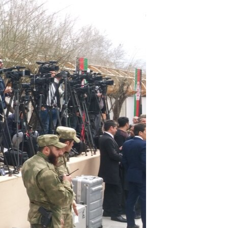
ئ
ټون
ای
ه
اړ
ئ