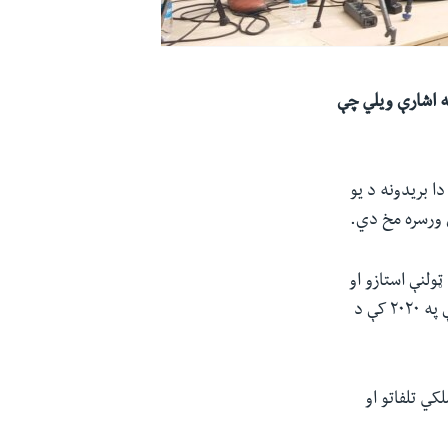
په اشارې ویلي چې
لو وروسته دا بریدونه د یو
 ورسره مخ دي.
ټولنې استازو او
ملکي خدماتو مامورینو باندې د هدفي بریدونو او وژنو د اندېښمنوونکې لړۍ دوام دی، چې په ۲۰۲۰ کې د
کي تلفاتو او