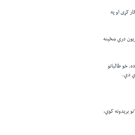
ار کړی او په
زیون درې ښځینه
ه. خو طالبانو
ي دي.
نو بریدونه کوي،