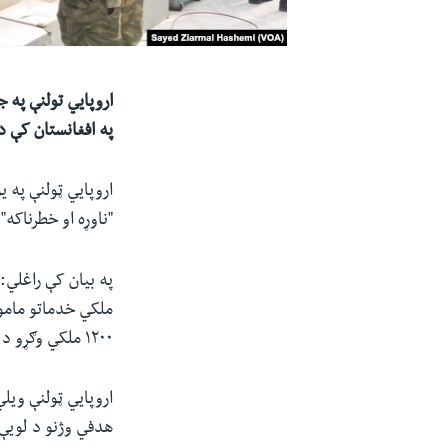
اروپايي تولنې په 
په افغانستان کې د
"ناوړه او خطرناک
په بیان کې راغلي: 
۱۲۰۰ ملکي وګړو د ژوند په بیه تمامه شوې ده".
اروپايي ټولنې ویلي
هدفي وژنو د لوی