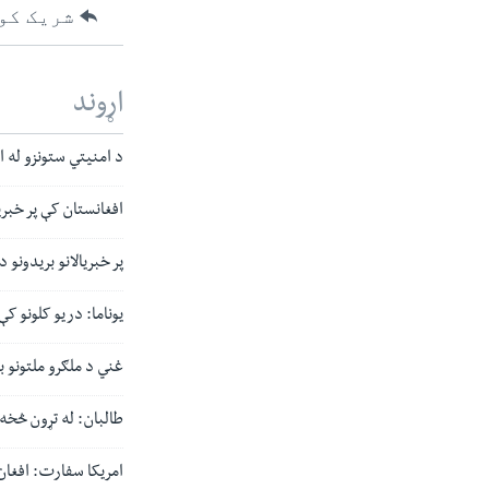
شریک کو
اړوند
د امنیتي ستونزو له ام
افغانستان کې پر خبریال
پر خبریالانو بریدونو
یوناما: دریو کلونو کې ۶۵ افغان خبریالان او د بشر مدافعین وژل ش
غني د ملګرو ملتونو ب
طالبان: له تړون څخه
امریکا سفارت: افغان