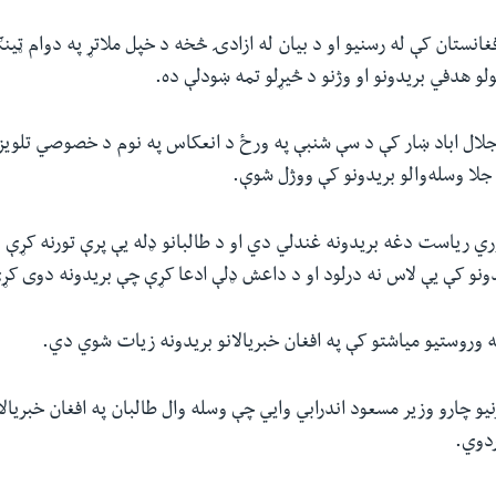
فغانستان کې له رسنیو او د بیان له ازادۍ څخه د خپل ملاتړ په دوام ټینګ
ولو هدفي بریدونو او وژنو د څیړلو تمه ښودلې ده.
ز جلال اباد ښار کې د سې شنبې په ورځ د انعکاس په نوم د خصوصي تلوی
جلا وسله‌والو بریدونو کې ووژل شوې.
ي ریاست دغه بریدونه غندلي دي او د طالبانو ډله یې پرې تورنه کړې د
ونو کې یې لاس نه درلود او د داعش ډلې ادعا کړې چې بریدونه دوی کړ
ه وروستیو میاشتو کې په افغان خبریالانو بریدونه زیات شوي دي.
نیو چارو وزیر مسعود اندرابي وايي چې وسله وال طالبان په افغان خبریالا
ردوي.