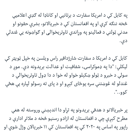
په کابل کې د امریکا سفارت د برتانیې او کاناډا له ګډې اعلامیې
څخه ننګه کړې او په افغانستان کې د خبریالانو، بشري حقونو او
مدني ټولنې د فعالینو په وړاندې تاوتریخوالی او ګواښونه یې غندلي
دي.
کابل کې د امریکا د سفارت شارژدافیر راس ویلسن په خپل ټویټر کې
لیکلي: "دا په ډموکراسۍ، شفافیت او عدالت بریدونه دي. موږ د
سولې د خبرو د ټولو ښکېلو خواو له خوا د دا ډول تاوتریخوالي د
غندلو له غوښتنې سره یوځای کېږو او د پای ته رسولو لپاره یې هڅې
کوو..".
پر خبریالانو د هدفي بریدونو په تړاو دا اندېښنې وروسته له هغې
مطرح کېږي چې د افغانستان له ازادو رسنیو څخه د ملاتړ ادارې د
راپور په اساس په ۲۰۲۰ کې په افغانستان کې ۱۱ خبریالان وژل شوي او