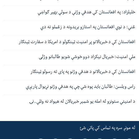
خلیلزاد: په افغانستان کې هدفي وژنې د سولې بهیر ګواښي
غني: د نوي افغانستان په استازو بریدونه د زغملو نه دي
افغانستان کې د خبریالانو پر امنیت ټینګولو د امریکا د سفارت ټینګار
ملي امنیت: خبریال نیکزاد دوو خوشې شويو طالبانو وژلی
افغانستان کې د خبریالانو د هدفي وژنو په پای ته رسولو ټینګار
راس ویلسن: طالبان باید پوه شي چې په هدفي وژنو نړیوال پاریږي
د امنیتي ستونزو له امله یو شمېر خبریالان له هیواد نه وتلي ـ نۍ
له مونږ سره په تماس کې پاتې شئ