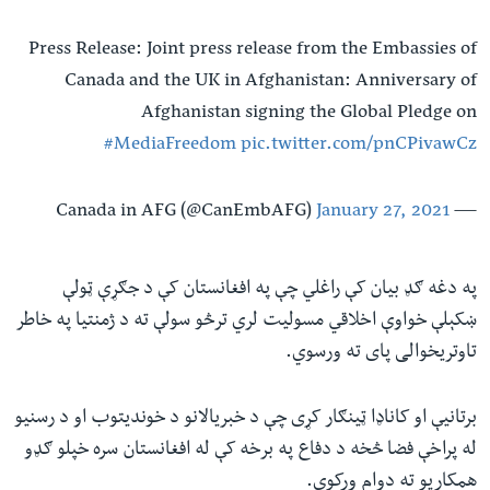
Press Release: Joint press release from the Embassies of
Canada and the UK in Afghanistan: Anniversary of
Afghanistan signing the Global Pledge on
#MediaFreedom
pic.twitter.com/pnCPivawCz
January 27, 2021
— Canada in AFG (@CanEmbAFG)
په دغه ګډ بیان کې راغلي چې په افغانستان کې د جګړې ټولې
ښکېلې خواوې اخلاقي مسولیت لري ترڅو سولې ته د ژمنتیا په خاطر
تاوتریخوالی پای ته ورسوي.
برتانیې او کاناډا ټینګار کړی چې د خبریالانو د خوندیتوب او د رسنیو
له پراخې فضا څخه د دفاع په برخه کې له افغانستان سره خپلو ګډو
همکاریو ته دوام ورکوي.