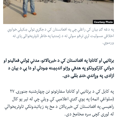
ئ
له مونږ سره په تماس کې پاتې شئ
ټون
ای
ه
په دغه ګډ بیان کې راغلي چې په افغانستان کې د جګړې ټولې ښکېلې خواوې
ژبې
اړ
اخلاقي مسولیت لري ترڅو سولې ته د ژمنتیا په خاطر تاوتریخوالی پای ته
ورسوي.
ئ
برتانیې او کاناډا په افغانستان کې د خبریالانو، مدني ټولنې فعالینو او
دولتي کارکوونکو په هدفي وژنو اندېښنه ښودلې او دا یې د بیان د
ازادۍ په وړاندې خنډ بللی دی.
په کابل کې د برتانیې او کاناډا سفارتونو نن چهارشنبه جنورۍ ۲۷
(سلواغې اتمه) په یوې ګډې اعلامیې کې ویلي چې له تیر یو کال
راهیسې په افغانستان کې خبریالان د مخ په زیاتېدونکي تاوتریخوالي
له لوړې کچې سره مخامخ دي.