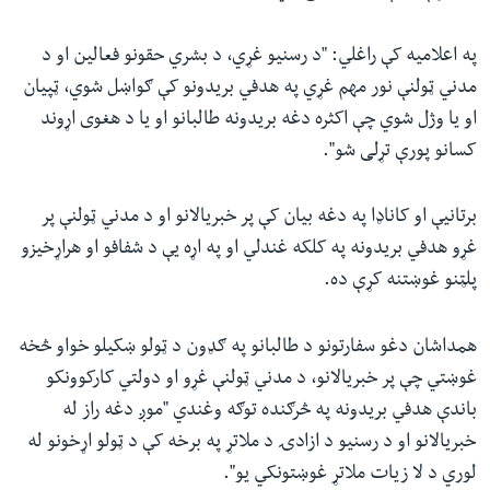
په اعلامیه کې راغلي: "د رسنیو غړي، د بشري حقونو فعالین او د
مدني ټولنې نور مهم غړي په هدفي بریدونو کې ګواښل شوي، ټپیان
او یا وژل شوي چې اکثره دغه بریدونه طالبانو او یا د هغوی اړوند
کسانو پورې تړلی شو".
برتانیې او کاناډا په دغه بیان کې پر خبریالانو او د مدني ټولنې پر
غړو هدفي بریدونه په کلکه غندلي او په اړه یې د شفافو او هراړخیزو
پلټنو غوښتنه کړې ده.
همداشان دغو سفارتونو د طالبانو په ګډون د ټولو ښکیلو خواو څخه
غوښتي چې پر خبریالانو، د مدني ټولنې غړو او دولتي کارکوونکو
باندې هدفي بریدونه په څرګنده توګه وغندي "موږ دغه راز له
خبریالانو او د رسنیو د ازادۍ د ملاتړ په برخه کې د ټولو اړخونو له
لوري د لا زیات ملاتړ غوښتونکي یو".