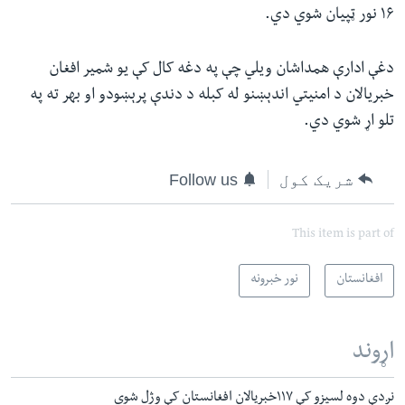
۱۶ نور ټپیان شوي دي.
دغې ادارې همداشان ویلي چې په دغه کال کې یو شمیر افغان
خبریالان د امنیتي اندېښنو له کبله د دندې پرېښودو او بهر ته په
تلو اړ شوي دي.
شریک کول
Follow us
This item is part of
افغانستان
نور خبرونه
اړوند
نږدې دوه لسیزو کې ۱۱۷خبریالان افغانستان کې وژل شوي