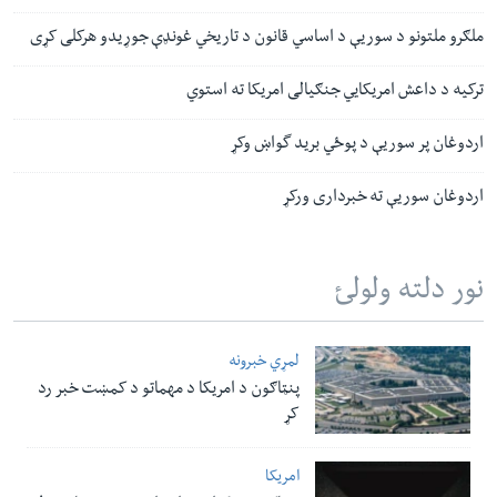
ملګرو ملتونو د سوریې د اساسي قانون د تاریخي غونډې جوړیدو هرکلی کړی
ترکیه د داعش امریکايي‌ جنګیالی امریکا ته استوي
اردوغان پر سوریې د پوځي برید گواښ وکړ
اردوغان سوریې ته خبرداری ورکړ
نور دلته ولولئ
لمړي خبرونه
پنټاګون د امریکا د مهماتو د کمښت خبر رد
کړ
امریکا