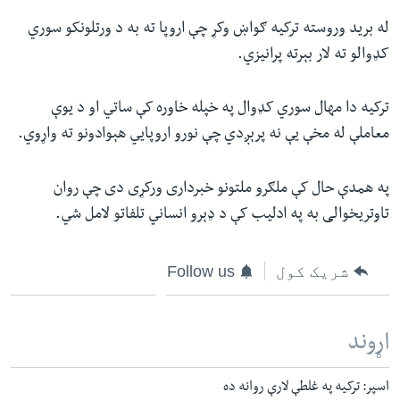
له برید وروسته ترکیه ګواښ وکړ چې اروپا ته به د ورتلونکو سوري
کډوالو ته لار بېرته پرانیزي.
ترکیه دا مهال سوري کډوال په خپله خاوره کې ساتي او د یوې
معاملې له مخې یې نه پرېږدي چې نورو اروپايي هېوادونو ته واړوي.
په همدې حال کې ملګرو ملتونو خبرداری ورکړی دی چې روان
تاوتریخوالی به په ادلیب کې د ډېرو انساني تلفاتو لامل شي.
شریک کول
Follow us
اړوند
اسپر: ترکیه په غلطې لارې روانه ده