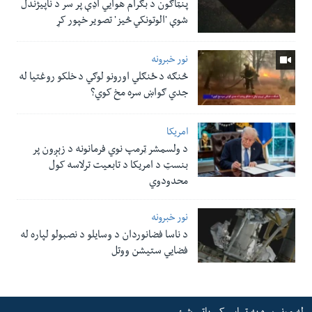
پنټاګون د بګرام هوایي اډې پر سر د ناپيژندل
شوې 'الوتونکي څيز' تصویر خپور کړ
نور خبرونه
څنګه د ځنګلي اورونو لوګي د خلکو روغتیا له
جدي ګواښ سره مخ کوي؟
امریکا
د ولسمشر ټرمپ نوي فرمانونه د زېږون پر
بنسټ د امریکا د تابعیت ترلاسه کول
محدودوي
نور خبرونه
د ناسا فضانوردان د وسایلو د نصبولو لپاره له
فضایي ستیشن ووتل