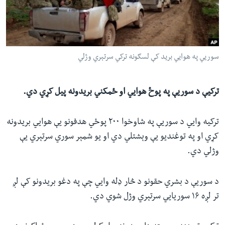
ئ
له مونږ سره په تماس کې پاتې شئ
ټون
ای
ه
سوریي په هوايي برید کې لسګونه ترکي سرتېري وژلي
ژبې
اړ
ئ
ترکیې د سوریې په پوځ هوايي او ځمکني بریدونه پيل کړي دي.
ترکیه وايي د سوریې په شاوخوا ۲۰۰ پوځي هدفونو یې هوايي بریدونه
کړي او په توغندیو یې وېشتلي دي او یو شمېر سوري سرتېري یې
وژلي دي.
د سوریې د بشري حقونو د څار ډله وايي چې په دغو بریدونو کې لږ
تر لږه ۱۶ سوریايي سرتېري وژل شوي دي.