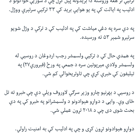
ترکیې تر هغه وروسته دا بریدونه پيل کړل چې د سوریې ځواکونو د
ادلیب په ایالت کې په یو هوايي برید کې ۳۳ ترکیي سرتېري ووژل.
په دې سره په دغې میاشت کې په ادلیب کې د ترکي د وژل شویو
سرتېرو شمېر ۵۳ ته ورسېده.
په همدې حال کې د ترکیې ولسمشر رجب اردوغان د روسیې له
ولسمشر ولادي میرپوتین سره د جمعې په ورځ (فبروري۲۷) په
تیلیفون کې خبرې کړي چې تاوتریخوالي کم شي.
د روسیې د بهرنیو چارو وزیر سرګي لاوروف ویلي دي چې خبرو ته تل
ځای وي. وايی د دواړو هېوادونو د ولسمشرانو په خبرو کې په دې
بحث شوی دی چې د ۲۰۱۸ تړون عملي شي.
دواړو هېوادونو تړون کړی و چې په ادلیب کې به امنیت راولي.