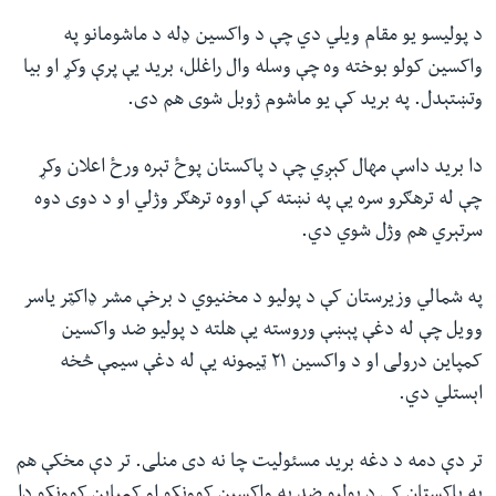
د پولیسو یو مقام ویلي دي چې د واکسین ډله د ماشومانو په
واکسین کولو بوخته وه چې وسله وال راغلل، برید یې پرې وکړ او بیا
وتښتېدل. په برید کې یو ماشوم ژوبل شوی هم دی.
دا برید داسې مهال کېږي چې د پاکستان پوځ تېره ورځ اعلان وکړ
چې له ترهګرو سره یې په نښته کې اووه ترهګر وژلي او د دوی دوه
سرتېري هم وژل شوي دي.
په شمالي وزیرستان کې د پولیو د مخنیوي د برخې مشر ډاکټر یاسر
وویل چې له دغې پېښې وروسته یې هلته د پولیو ضد واکسین
کمپاین درولی او د واکسین ۲۱ ټیمونه یې له دغې سیمې څخه
اېستلي دي.
تر دې دمه د دغه برید مسئولیت چا نه دی منلی. تر دې مخکې هم
په پاکستان کې د پولیو ضد په واکسین کوونکو او کمپاین کوونکو دا