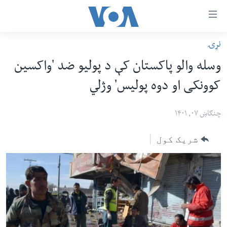
اس
نړۍ
سي
کورپاڼه
وسله والو پاکستان کې د پولیو ضد 'واکسین
ړ
افغانستان
کوونکی او دوه پولیس' وژلي
تصالات
سیمه
صلي
امریکا
چنګاښ ۰۷, ۱۴۰۱
تن
نړۍ
ه
شریک کول
ښځې او نجونې
اړ
ئ
ځوانان
مومي
د بیان ازادي
ارښود
روغتیا
ه
سرمقاله
اړ