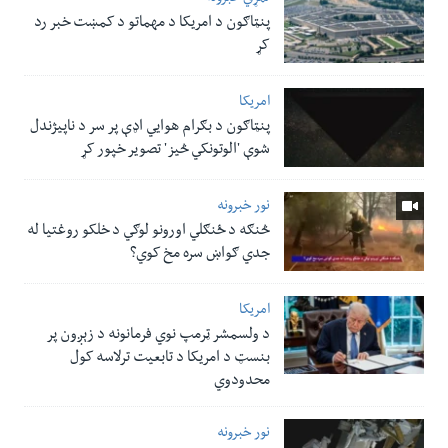
پنټاګون د امریکا د مهماتو د کمښت خبر رد
کړ
امریکا
پنټاګون د بګرام هوایي اډې پر سر د ناپيژندل
شوې 'الوتونکي څيز' تصویر خپور کړ
نور خبرونه
څنګه د ځنګلي اورونو لوګي د خلکو روغتیا له
جدي ګواښ سره مخ کوي؟
امریکا
د ولسمشر ټرمپ نوي فرمانونه د زېږون پر
بنسټ د امریکا د تابعیت ترلاسه کول
محدودوي
نور خبرونه