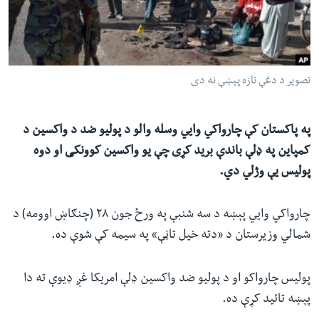
ئ
له مونږ سره په تماس کې پاتې شئ
ټون
ای
ه
تصویر د دغې تازه پېښې نه دی
ژبې
اړ
ئ
په پاکستان کې چارواکي وایي وسله والو د پولیو ضد د واکسین د
کمپاین په ډلې باندې برید کړی چې یو واکسین کوونکی او دوه
پولیس یې وژلي دي.
چارواکي وایي پېښه د سه شنبې په ورځ جون ۲۸ (چنګاښ اوومه) د
شمالي وزیرستان د «دته خیل تاڼې» په سیمه کې شوې ده.
پولیس چارواکو او د پولیو ضد واکسین ډلې امریکا غږ ډیوې ته دا
پېښه تائید کړې ده.