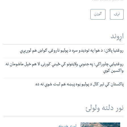
This item is part of
نړۍ
ګوزڼ
اړوند
روغتیا پالان: د هوا په تودیدو سره د پولیو ناروغۍ ګواښ هم لوړیږي
روغتیایي چاوراکي: په جنوبي ولایتونو کې ځیني کورنۍ لا هم خپل ماشومان نه
واکسین کوي
پاکستان کې تېر کال د پولیو یوه پېښه هم ثبت شوې نه ده
نور دلته ولولئ
لمړي خبرونه