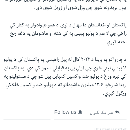
ډول بریدونه شوي چې وژل شوي او ژوبل شوي دي.
پاکستان او افغانستان دا مهال د نړۍ د هغو هېوادونو په کتار کې
راځي چې لا هم د پولیو پېښې په کې شته او ماشومان په دغه رنځ
اخته کېږي.
د چارواکو په وینا د ۲۰۲۲ کال له پیل راهېسې په پاکستان کې د پولیو
۱۱ پېښې ثبتې شوې چې ټولې یې په قبایلي سیمو کې دي. په پاکستان
کې تېره ورځ د پولیو ضد واکسین کمپاین پیل شو چې د مسئولینو په
وینا شاوخوا ۱۲.۶ میلیون ماشومانو ته د پولیو ضد واکسین څاڅکي
ورکول کېږي.
شریک کول
Follow us