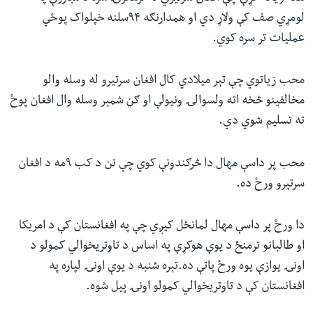
لومړي صف کې ولاړ دي او همدارنګه ۹۴سلنه خپلواک پوځي
عملیات تر سره کوي.
محب زیاتوي چې تېر میلادي کال افغان سرتیرو له وسله والو
مخالفینو څخه اته ولسوالۍ ونیولې او ګڼ شمېر وسله وال افغان پوځ
ته تسلیم شوي دي.
محب پر داسې مهال دا څرګندونې کوي چې نن د کب ۹مه د افغان
سرتېرو ورځ ده.
دا ورځ پر داسې مهال لمانځل کیږي چې په افغانستان کې د امریکا
او طالبانو ترمنځ د یوې هوکړې په اساس د تاوتریخوالي کمولو د
اونۍ یوازې یوه ورځ پاتې ده.تېره شنبه د یوې اونۍ لپاره په
افغانستان کې د تاوتریخوالي کمولو اونۍ پيل شوه.