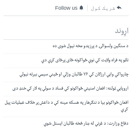
شریک کول
Follow us
اړوند
د سنگین ولسوالۍ د پرزیدو مخه نیول شوی ده
ناټو په فراه ولایت کې نوي ځواکونه ځای پرځای کړي دي
چارواکي وايي ارزګان کې ۷۶ طالبان وژلي او ځینې سیمې بېرته نیولې
اروپايي ټولنه: افغان امنیتي ځواکونو کې فساد د سولې په لار کې خنډ دی
افغان ځواکونو بیا د ننګرهار په هسکه مینه کې د داعش پر خلاف عملیات پیل
کړي
دفاع وزارت: د غزني له ښار څخه طالبان ایستل شوي