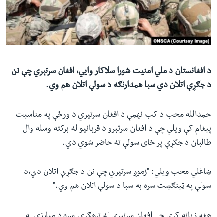
ئ
له مونږ سره په تماس کې پاتې شئ
ټون
ای
ه
ژبې
اړ
د افغانستان د ملي امنیت شورا سلاکار وايي، افغان سرتېري چې نن
ئ
د جګړې اتلان دي سبا همدارنګه د سولې اتلان هم وي.
حمدالله محب د کب نهمې د افغان سرتیري د ورځې په مناسبت
پیغام کې ویلي چې د افغان سرتېرو د قربانیو له برکته وسله وال
طالبان د جګړې پر ځای سولې ته حاضر شوي دي.
ښاغلي محب ویلي: "زموږ سرتیري چې نن د جګړې اتلان دي،د
سولې په ټینګښت سره به سبا د سولې اتلان هم وي."
هغه زیاته کړې چې افغان سرتیري له ترهګرۍ سره د مبارزې په