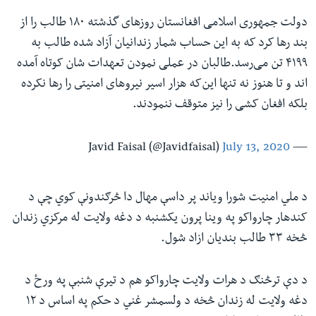
دولت جمهوری اسلامی افغانستان روزهاى گذشته ۱۸۰ طالب را از
بند رها کرد که به این حساب شمار زندانیان آزاد شده طالب به
۴۱۹۹ تن می‌رسد.طالبان در عملی نمودن تعهدات شان کوتاه آمده
اند و تا هنوز نه تنها این‌که هزار اسير نيروهاى امنيتى را رها نکرده
بلکه افغان‌ کشی را نیز متوقف ننمودند.
July 13, 2020
— Javid Faisal (@Javidfaisal)
د ملي امنیت شورا ویاند پر داسې مهال دا څرګندونې کوي چې د
کندهار چارواکو په وینا پرون یکشنبه د دغه ولایت له مرکزي زندان
څخه ۳۳ طالب بندیان ازاد شول.
د دې ترڅنګ د هرات ولایت چارواکو هم د تیرې شنبې په ورځ د
دغه ولایت له زندان څخه د ولسمشر غني د حکم په اساس د ۱۲