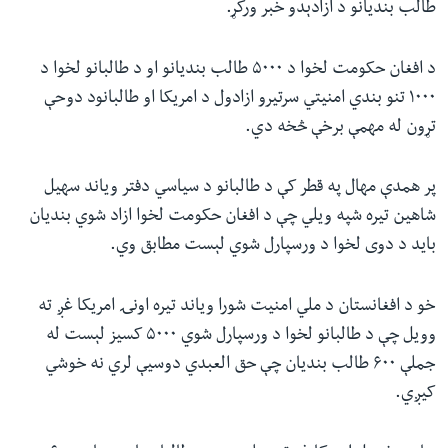
طالب بندیانو د ازادېدو خبر ورکړ.
د افغان حکومت لخوا د ۵۰۰۰ طالب بندیانو او د طالبانو لخوا د
۱۰۰۰ تنو بندي امنیتي سرتیرو ازادول د امریکا او طالبانود دوحې
تړون له مهمې برخې څخه دي.
پر همدې مهال په قطر کې د طالبانو د سیاسي دفتر ویاند سهیل
شاهین تیره شپه ویلي چې د افغان حکومت لخوا ازاد شوي بندیان
باید د دوی لخوا د ورسپارل شوي لېست مطابق وي.
خو د افغانستان د ملي امنیت شورا ویاند تیره اونۍ امریکا غږ ته
وویل چې د طالبانو لخوا د ورسپارل شوي ۵۰۰۰ کسیز لېست له
جملې ۶۰۰ طالب بندیان چې حق العبدي دوسیې لري نه خوشي
کیږي.