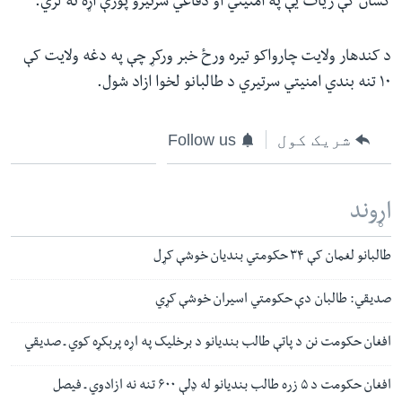
کسان کې زیات یې په امنیتي او دفاعي سرتیرو پورې اړه نه لري.
د کندهار ولایت چارواکو تیره ورځ خبر ورکړ چې په دغه ولایت کې
۱۰ تنه بندي امنیتي سرتیري د طالبانو لخوا ازاد شول.
شریک کول
Follow us
اړوند
طالبانو لغمان کې ۳۴ حکومتي بندیان خوشې کړل
صدیقي: طالبان دې حکومتي اسیران خوشې کړي
افغان حکومت نن د پاتې طالب بندیانو د برخلیک په اړه پرېکړه کوي ـ صدیقي
افغان حکومت د ۵ زره طالب بندیانو له ډلې ۶۰۰ تنه نه ازادوي ـ فیصل