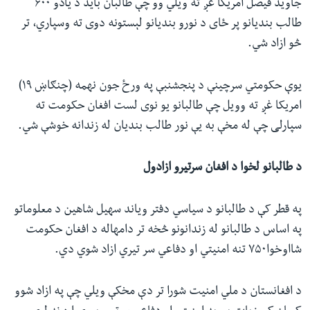
جاوید فیصل امریکا غږ ته ویلي وو چې طالبان باید د یادو ۶۰۰
طالب بندیانو پر ځای د نورو بندیانو لېستونه دوی ته وسپاري، تر
څو ازاد شي.
یوې حکومتي سرچینې د پنجشنبې په ورځ جون نهمه (چنګاښ ۱۹)
امریکا غږ ته وویل چې طالبانو یو نوی لست افغان حکومت ته
سپارلی چې له مخې به یې نور طالب بندیان له زندانه خوشې شي.
د طالبانو لخوا د افغان سرتیرو ازادول
په قطر کې د طالبانو د سیاسي دفتر ویاند سهیل شاهین د معلوماتو
په اساس د طالبانو له زندانونو څخه تر دامهاله د افغان حکومت
شااوخوا۷۵۰ تنه امنیتي او دفاعي سر تیري ازاد شوي دي.
د افغانستان د ملي امنیت شورا تر دې مخکې ویلي چې په ازاد شوو