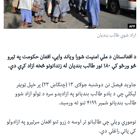
ئ
له مونږ سره په تماس کې پاتې شئ
ټون
ای
ه
ازاد شوي طالب بندیان
ژبې
اړ
ئ
د افغانستان د ملي امنیت شورا ویاند وايي، افغان حکومت په تیرو
څو ورځو کې ۱۸۰ نور طالب بندیان له زندانونو څخه ازاد کړي دي.
جاوید فیصل نن دوشنبه جولای ۱۳ (چنګاښ ۲۳) پر خپل ټوېټر
لیکلي چې د یادو طالب بندیانو په ازادېدو سره د ټولو ازاد شوو
طالب بندیانو شمېر ۴۱۹۹ تنو ته ورسېد.
نوموړي ویلي چې طالبانو تر اوسه د زرو تنو افغان سرتیرو په ازادولو
کې پاتې راغلي دي.