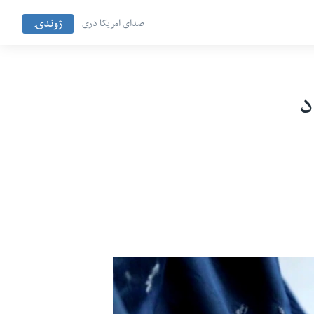
ژوندۍ
صدای امریکا دری
د