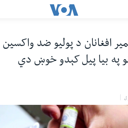
ر افغانان د پولیو ضد واکسین 
و په بیا پیل کېدو خوښ دي
ل