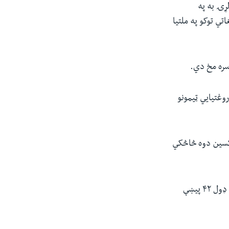
ړۍ به په
تي توکو په ملتیا
سره مخ دي.
وغتیایي ټیمونو
اکسین دوه څاڅکي
د روان میلادي کال له پیل راهیسې د هیواد دننه د پولیو د لومړي ډول یوه پیښه او د دویم ډول ۴۲ پیښې