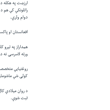
ارزښت په هکله د ع
راتلونکي کې هم د 
دوام ولري.
افغانستان او پاک
همداراز په تیرو ک
ورته لاسرسی نه در
روغتیایي متخصصین
کولی شي ماشومان 
ثبت شوي.