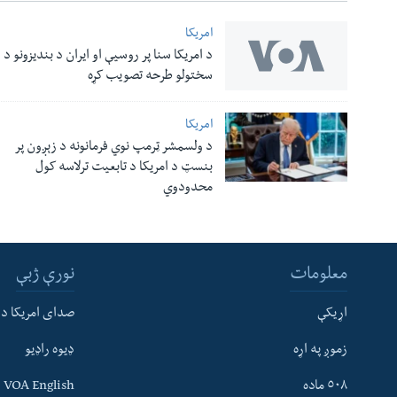
امریکا
د امریکا سنا پر روسیې او ایران د بندیزونو د
سختولو طرحه تصویب کړه
امریکا
د ولسمشر ټرمپ نوي فرمانونه د زېږون پر
بنسټ د امریکا د تابعیت ترلاسه کول
محدودوي
معلومات
نورې ژبې
اړیکې
صدای امریکا د
زموږ په اړه
ډیوه راډیو
له مونږ سره په تماس کې پاتې شئ
٥٠٨ ماده
VOA English