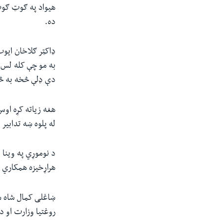
هیواد په ګوټ ګوټ 
ده.
ډاکټر ګلاخان ایوب
به مو چې کله لس م
دې ډلې څخه به څه 
هغه زیاته کړه اوس 
له پلوه ښه تدابیر 
د نوموړي په وینا 
هراړخیزه همکاري 
ښاغلی کمال شاه سع
روغتیا وزارت او د 