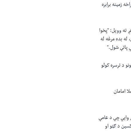
ه زمینه برابره
 ته وویل: "پخوا
 له بده مرغه له
 پاتې شول."
نو د ترسره کولو
ا امامان
 وایي چې د عامې
کسین د ګټو او