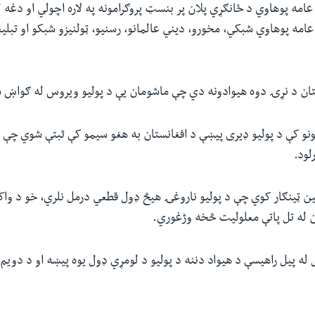
امه پوهاوي د ځانګړي پلان پر بنسټ پروګرامونه په لاره اچولي او دغه ل
عامه پوهاوي شبکي، مخورو، دیني عالمانو، رسنیو، ټولنیزو شبکو او تبلیغا
ستان د نړۍ دوه هیوادونه دي چې ماشومان یې د پولیو ویروس له ګواښ 
لونو کې د پولیو ډیری پیښې د افغانستان به هغو سیمو کې ثبتې شوي چې ر
لود.
 ټینګار کوي چې د پولیو ناروغۍ هیڅ ډول قطعي درمل نلري، خو د و
له تل پاتې معلولیت څخه وژغوري.