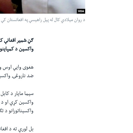
د روان میلادي کال له پیل راهیسې په افغانستان کې د پولیو د
ګڼ شمیر افغانې کو
واکسین د کمپاینون
هغوی وایي اوس واک
ضد ناروغۍ واکسی
سیما مایار د کابل
واکسین کړي او د 
واکسیناتورانو د تګ
بل لورې ته د افغ