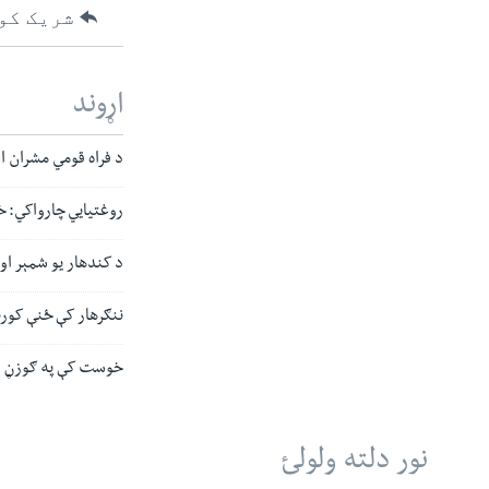
شریک کو
اړوند
د فراه قومي مشران ا
روغتیایي چارواکي: خ
د کندهار یو شمېر ا
ننګرهار کې ځنې کورن
خوست کې په ګوزڼ د 
نور دلته ولولئ