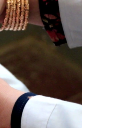
ئ
ټون
ای
ه
اړ
ئ