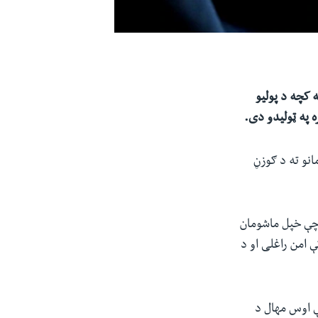
 کچه د پولیو
ه په ټولیدو دی.
انو ته د ګوزڼ
 چې خپل ماشومان
 امن راغلی او د
ې اوس مهال د