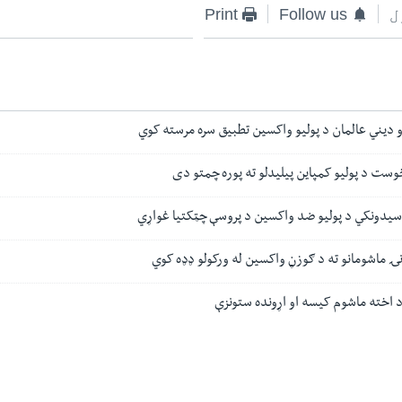
ل
Follow us
Print
و دیني عالمان د پولیو واکسين تطبیق سره مرسته کوي
وست د پولیو کمپاین پیلیدلو ته پوره چمتو دی
وسیدونکي د پوليو ضد واکسین د پروسې چټکتیا غواړي
ۍ ماشومانو ته د ګوزڼ واکسین له ورکولو ډډه کوي
اخته ماشوم کیسه او اړونده ستونزې