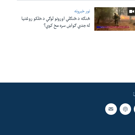
نور خبرونه
څنګه د ځنګلي اورونو لوګي د خلکو روغتیا
له جدي ګواښ سره مخ کوي؟