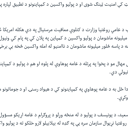
کې امنیت ټینګ شوی او د پولیو واکسین د کمپاینونو د تطبیق لپاره پراخ
 د عامي روغتیا وزارت د کتلوي معافیت مرستیال په دې هکله امریکا غږ
یلیونه ماشومان د پولیو واکسین د کمپاین په پلان کې په پام کي ونیول،
د پاسه څلور میلیونه ماشومان د ناامنیو له امله واکسین څخه بې برخي
مهال مو د پخوا په پرتله د عامه پوهاوي له پلوه او هم د پولیو د کمپاینو
نیولي دي.
دا ځل به د عامه پوهاوي په کمپاینونو کې د هیواد رسنۍ او د جوماتونو مل
وکړي.
ید، د یونیسف د پولیو د له منځه وړلو د پروګرام د عامه اړیکو مسؤول
روغتیا نړیوال سازمان سره یې په ګډه له بیلابیلو لارو خلکو ته د پولیو وا