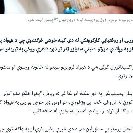
 لومړي ډول یوه پیښه او د دویم ډول ۴۲ پیښې ثبت شوي
رنۍ او روغتیایي کارکوونکي له دې کبله خوښي څرګندوي چې د هیواد په
و په وړاندې د پرتو امنیتي ستونزو ټغر تر ډېره د هرې ورځې په تیریدو سر
سیناتوران کولی شي د هیواد لرو پرتو سیمو ته ځانونه ورسوي او ماشوم
ن وکړي.
 ښار اوسیدونکې په دې هکله امریکا غږ ته وویل: "پخوا خلکو نشو کولی
ګوزڼ له ناروغۍ څخه یې وژغوري. خو اوس ډیر خوښ یو چې په هیواد کې
 راتګ او کړنو پر وړاندې امنیتې ستونزې له منځه تللي."
انستان روغتیایي مسؤولین هم د دې خبرې پخلی کوي او په ډاګه کوي چ