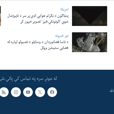
امریکا
پنټاګون د بګرام هوایي اډې پر سر د ناپيژندل
شوې 'الوتونکي څيز' تصویر خپور کړ
نور خبرونه
د ناسا فضانوردان د وسایلو د نصبولو لپاره له
فضایي ستیشن ووتل
له مونږ سره په تماس کې پاتې شئ
ری