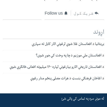
شریک کول
Follow us
اړوند
بریتانیا د افغانستان غلا شوي لرغوني اثار کابل ته سپاري
د افغانستان ملي موزیم د چا په وخت کې جوړ شوی؟
د افغانستان تاریخي اثارو بیارغونې لپاره ۱۶۰ میلیونه افغانۍ ځانګړې شوي
د اغاخان فرهنګي بنسټ د هرات مصلی پنځم منار رغوي
له مونږ سره په تماس کې پاتې شئ