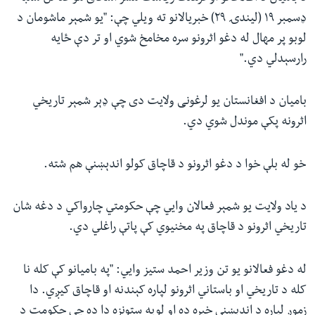
ډسمبر ۱۹ (لیندۍ ۲۹) خبریالانو ته ویلي چې: "یو شمېر ماشومان د
لوبو پر مهال له دغو اثرونو سره مخامخ شوي او تر دې ځایه
رارسېدلي دي."
بامیان د افغانستان یو لرغونی ولایت دی چې ډېر شمېر تاریخي
اثرونه پکې موندل شوي دي.
خو له بلې خوا د دغو اثرونو د قاچاق کولو اندېښنې هم شته.
د یاد ولایت یو شمېر فعالان وايي چې حکومتي چارواکي د دغه شان
تاریخي اثرونو د قاچاق په مخنیوي کې پاتې راغلي دي.
له دغو فعالانو یو تن وزیر احمد ستیز وايي: "په بامیانو کې کله نا
کله د تاریخي او باستاني اثرونو لپاره کېندنه او قاچاق کیږي. دا
زموږ لپاره د اندېښنې خبره ده او لویه ستونزه دا ده چې حکومت د