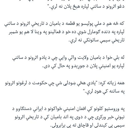
دغو اثرونو د ساتنې لپاره هېڅ پلان نه لري."
که څه هم د ملي پولیسو یو قطعه د بامیان د تاریخي اثرونو د ساتنې
لپاره په دنده ګومارل شوې ده خو د فعالینو په وینا لا هم یو شمېر
تاریخي سیمې ساتونکي نه لري.
له بلې خوا د بامیان ولایت والي وايي چې د یادو اثرونو د ساتنې
لپاره یو امنیتي پلان د جوړېدو په حال کې دی.
هغه زیاته کړه: "یادې هڅې ښودلی شي چې حکومت د لرغونو اثرونو
په ساتنه کې هوډ لري."
په وروستیو کلونو کې افغان امنیتي ځواکونو د ایراني دستګاوو د
نیونې خبر ورکړی چې د دوی په اند بامیان کې د تاریخي اثرونو
سیمې یې کېندلې او قاچاق ته یې برابرولې.