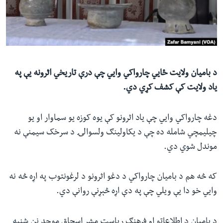
ئ
له مونږ سره په تماس کې پاتې شئ
ټون
ای
ه
ژبې
اړ
د بامیان ولایت ځايي چارواکي وايي چې درې تاریخي اثرونه یې په
ئ
یاد ولایت کې کشف کړي دي.
دغه چارواکي وايي چې یاد اثرونو کې یوه کوزه یو سماوار او یو
چیلیمچي شامله ده چې د یکاولینګ ولسوالۍ د سرخک سیمنې نه
موندل شوي دي.
که څه هم د بامیان چارواکي د دغو اثرونو د لرغونتوب په اړه څه نه
وايي خو دا یې ویلي چې په دې اړه څېړنې روانې دي.
د بامیان د اطلاعاتو او فرهنګ ریاست مشر اسحاق موحد نن شنبه