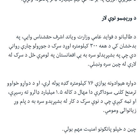
د ورېښمو نوې لار
د طالبانو د فواید عامې وزارت ویاند اشرف حقشناس وايي، په
بدخشان کې د هغه ۳۰۰ کیلومتره اوږد سړک د جوړولو چارې روانې
دي چې په بشپړېدلو سره به یې افغانستان په لومړي ځل د سړک له
لارې له چین سره ونښلي.
دواړه هیوادونه یوازې ۷۶ کیلومتره ګډه پوله لري، او د دواړو خواوو
ترمنخ کلنۍ سوداګري دا مهال د کاله ۱.۵ میلیارد ډالرو ته رسیږي،
او تمه کیږي چې د نوي سړک د کار له بشپړېدو سره به د پام وړ
زیاتوالی ومومي.
چین د خپلو پانګونو امنیت مهم بولي.