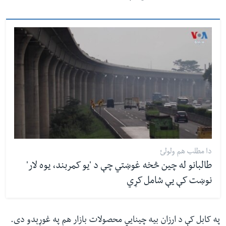
دا مطلب هم ولولئ
طالبانو له چین څخه غوښتي چې د 'یو کمربند، یوه لار'
نوښت کې یې شامل کړي
په کابل کې د ارزان بیه چینايي محصولات بازار هم په غوړېدو دی.