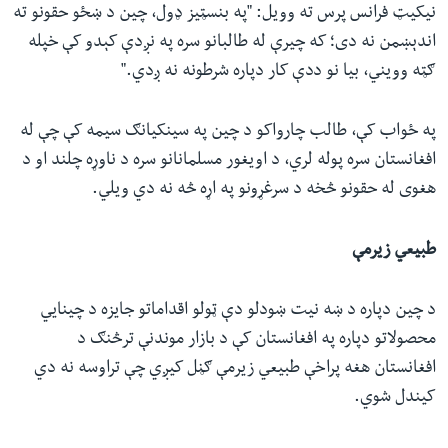
نیکیټ فرانس پرس ته وویل: "په بنسټیز ډول، چین د ښځو حقونو ته
اندېښمن نه دی؛ که چیرې له طالبانو سره په نږدې کېدو کې خپله
ګټه وویني، بیا نو ددې کار دپاره شرطونه نه ږدي."
په ځواب کې، طالب چارواکو د چین په سینکیانګ سیمه کې چې له
افغانستان سره پوله لري، د اویغور مسلمانانو سره د ناوړه چلند او د
هغوی له حقونو څخه د سرغړونو په اړه څه نه دي ویلي.
طبیعي زیرمې
د چین دپاره د ښه نیت ښودلو دې ټولو اقداماتو جایزه د چینايي
محصولاتو دپاره په افغانستان کې د بازار موندنې ترڅنګ د
افغانستان هغه پراخې طبیعي زیرمې ګڼل کیږي چې تراوسه نه دي
کیندل شوي.