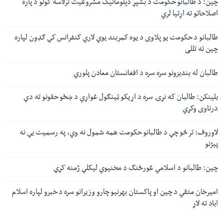
چین: د طالبانو حکومت د بشپړ دپلوماتیک مشروعیت ترلاسه کولو د پاره
اصلاحاتو ته اړتیا لري
طالبانو د حکومت یو پلاوی د یوه کمربند یوې لارې کنفرانس کې ګډون لپاره
چین ته تللی
طالبان له بندیزونو سره سره د افغانستان معادن پلوري
بلینکن: طالبان که نړۍ سره د اړیکو ټینګول غواړي د ښځو حقونو ته دې
درناوی وکړي
لاوروف: تر څو چې د طالبانو حکومت همه شمول نه وي، په رسمیت یې نه
پېژنو
چین: طالبانو د اسلامي غورځنګ د مخنیوي لیکلې ژمنه کړې
امیرخان متقي د چین او پاکستان بهرنیو چارو وزیرانو سره د خبرو لپاره اسلام
اباد ته لاړ