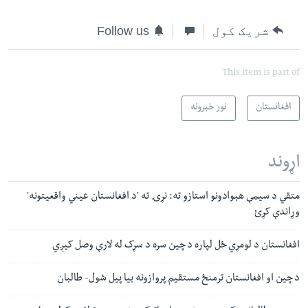
شریک کول
Follow us
This item is part of
افغانستان
نور خبرونه
اړوند
متقي د سیمې هېوادونو استازو ته: نړۍ ته 'د افغانستان عیني واقعیتونه'
وړاندې کړئ
افغانستان د لومړي ځل لپاره د چین سره د سړک له لارې وصل کیږي
د چین او افغانستان ترمنځ مستقیم پروازونه بیا پیل شول- طالبان