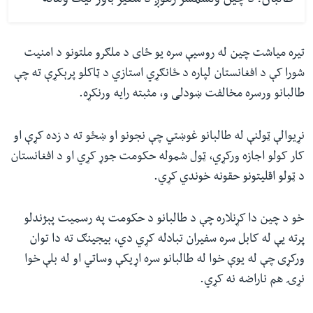
طالبان: د چین ولسمشر زموږ د سفیر باور لیک ومانه
تیره میاشت چین له روسیې سره یو ځای د ملګرو ملتونو د امنیت
شورا کې د افغانستان لپاره د ځانګړي استازي د ټاکلو پرېکړې ته چې
طالبانو ورسره مخالفت ښودلی و، مثبته رایه ورنکړه.
نړیوالې ټولنې له طالبانو غوښتي چې نجونو او ښځو ته د زده کړې او
کار کولو اجازه ورکړي، ټول شموله حکومت جوړ کړي او د افغانستان
د ټولو اقلیتونو حقونه خوندي کړي.
خو د چین دا کړنلاره چې د طالبانو د حکومت په رسمیت پېژندلو
پرته یې له کابل سره سفیران تبادله کړي دي، بیجینګ ته دا توان
ورکړی چې له یوې خوا له طالبانو سره اړیکې وساتي او له بلې خوا
نړۍ هم ناراضه نه کړي.