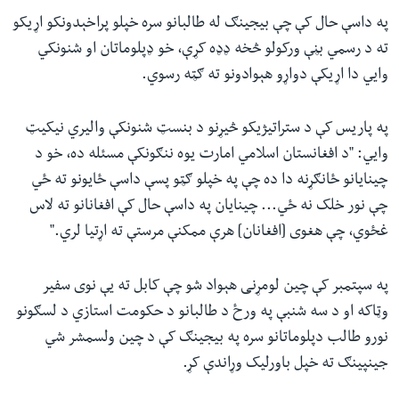
په داسې حال کې چې بیجینګ له طالبانو سره خپلو پراخېدونکو اړیکو
ته د رسمي بڼې ورکولو څخه ډډه کړې، خو ډپلوماتان او شنونکي
وايي دا اړیکې دواړو هېوادونو ته ګټه رسوي.
په پاریس کې د ستراتیژیکو څیړنو د بنسټ شنونکې والیري نیکیټ
وایي: "د افغانستان اسلامي امارت یوه ننګونکې مسئله ده، خو د
چینایانو ځانګړنه دا ده چې په خپلو ګټو پسې داسې ځایونو ته ځي
چې نور خلک نه ځي... چینایان په داسې حال کې افغانانو ته لاس
غځوي، چې هغوی [افغانان] هرې ممکنې مرستې ته اړتیا لري."
په سپتمبر کې چین لومړنی هېواد شو چې کابل ته یې نوی سفیر
وټاکه او د سه شنبې په ورځ د طالبانو د حکومت استازي د لسګونو
نورو طالب دپلوماتانو سره په بیجینګ کې د چین ولسمشر شي
جینپینګ ته خپل باورلیک وړاندې کړ.