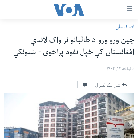
اس
افغانستان
سي
کورپاڼه
چین ورو ورو د طالبانو تر واک لاندې
ړ
افغانستان
افغانستان کې خپل نفوذ پراخوي - شنونکي
تصالات
سیمه
صلي
امریکا
سلواغه ۱۲, ۱۴۰۲
تن
نړۍ
ه
شریک کول
ښځې او نجونې
اړ
ئ
ځوانان
مومي
د بیان ازادي
ارښود
روغتیا
ه
سرمقاله
اړ