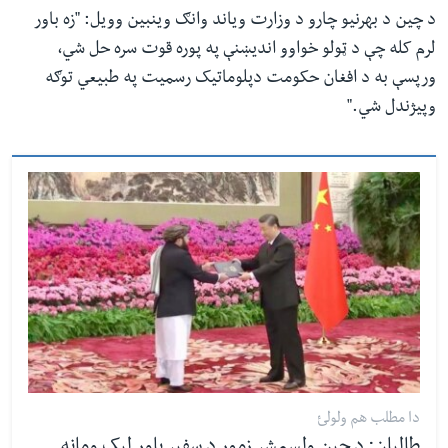
د چین د بهرنیو چارو د وزارت ویاند وانګ وینبین وویل: "زه باور
لرم کله چې د ټولو خواوو اندیښنې په پوره قوت سره حل شي،
ورپسې به د افغان حکومت دپلوماتیک رسمیت په طبیعي توګه
وپیژندل شي."
دا مطلب هم ولولئ