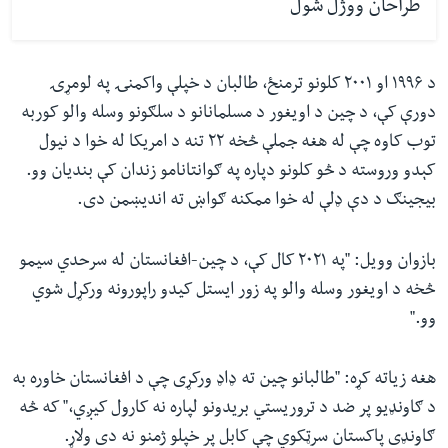
طراحان ووژل شول
د ۱۹۹۶ او ۲۰۰۱ کلونو ترمنځ، طالبان د خپلې واکمنۍ په لومړۍ
دورې کې، د چین د اویغور د مسلمانانو د سلګونو وسله والو کوربه
توب کاوه چې له هغه جملې څخه ۲۲ تنه د امریکا له خوا د نیول
کېدو وروسته د څو کلونو دپاره په ګوانتانامو زندان کې بندیان وو.
بیجینګ د دې ډلې له خوا ممکنه ګواښ ته اندیښمن دی.
بازوان وویل: "په ۲۰۲۱ کال کې، د چین-افغانستان له سرحدي سیمو
څخه د اویغور وسله والو په زور ایستل کیدو راپورونه ورکړل شوي
وو."
هغه زیاته کړه: "طالبانو چین ته ډاډ ورکړی چې د افغانستان خاوره به
د ګاونډیو پر ضد د تروریستي بریدونو لپاره نه کارول کیږي،" که څه
ګاونډی پاکستان سرټکوي چې کابل پر خپلو ژمنو نه دی ولاړ.