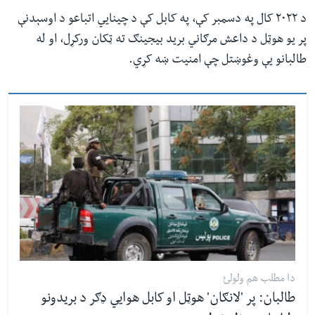
د ۲۰۲۲ کال په دسمبر کې، په کابل کې د چینايي اتباعو د اوسېدنې
پر یو هوټل د داعش مرګاني برید بیجینګ ته ټکان ورکړل، او له
طالبانو یې وغوښتل چې امنیت ښه کړي.
دا مطلب هم ولولئ
طالبان: پر 'لانګان' هوټل او کابل هوايي ډګر د بریدونو