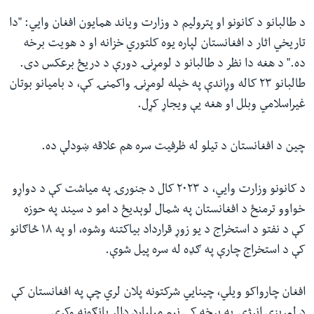
د طالبانو د کانونو او پترولیم د وزارت ویاند همایون افغان وايي: "دا
تاریخي اثار د افغانستان لپاره یوه کلتوري خزانه او د هویت برخه
ده." د هغه دا نظر د طالبانو د لومړنۍ دورې د دریځ برعکس دی.
طالبانو ۲۳ کاله وړاندې په خپله لومړنۍ واکمنۍ کې، د بامیانو بوتان
غیراسلامي وبلل او هغه یې ویجاړ کړل.
چین د افغانستان د تیلو له ظرفیت سره هم علاقه ښودلې ده.
د کانونو وزارت وايي، د ۲۰۲۳ کال د جنورۍ په میاشت کې د دواړو
خواوو ترمنځ د افغانستان په شمال لوېدیځ د امو د سیند په حوزه
کې د نفتو د استخراج د یو زوړ قرارداد بیاکتنه وشوه، او په ۱۸ څاګانو
کې د استخراج چارې په ګډه له سره پیل شوې.
افغان چارواکو ویلي، چینايي شرکتونه پلان لري چې په افغانستان کې
د لمریزې انرژۍ په برخه کې نیم میلیارد ډالر پانګونه وکړي.