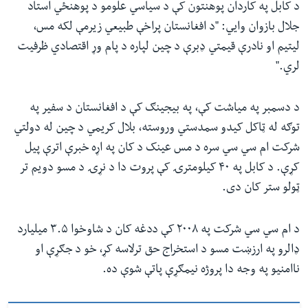
د کابل په کاردان پوهنتون کې د سیاسي علومو د پوهنځي استاد
جلال بازوان وایي: "د افغانستان پراخې طبیعي زیرمې لکه مس،
لیتیم او نادرې قیمتي ډبرې د چین لپاره د پام وړ اقتصادي ظرفیت
لري."
د دسمبر په میاشت کې، په بیجینګ کې د افغانستان د سفیر په
توګه له ټاکل کیدو سمدستي وروسته، بلال کریمي د چین له دولتي
شرکت ام سي سي سره د مس عینک د کان په اړه خبرې اترې پیل
کړې. د کابل په ۴۰ کیلومترۍ کې پروت دا د نړۍ د مسو دویم تر
ټولو ستر کان دی.
د ام سي سي شرکت په ۲۰۰۸ کې ددغه کان د شاوخوا ۳.۵ میلیارد
ډالرو په ارزښت مسو د استخراج حق ترلاسه کړ، خو د جګړې او
ناامنیو په وجه دا پروژه نیمګړې پاتې شوې ده.