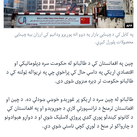
ئ
له مونږ سره په تماس کې پاتې شئ
ټون
ای
ه
په کابل کې د چینايي بازار په دوو اته پوړیزو ودانیو کې ارزان بیه چینايي
ژبې
اړ
محصولات پلورل کیږي.
ئ
چین په افغانستان کې د طالبانو له حکومت سره ډپلوماتیکې او
اقتصادي اړیکې په داسې حال کې پراخوي چې په نړیواله ټولنه کې د
طالبانو حکومت تر ډېره منزوی شوی دی.
طالبانو له چین سره د اړیکو پر غوړېدو خوښي ښودلې ده. د چین او
افغانستان ترمنځ د ترانسپورتي لارې د جوړوېدو او په افغانستان کې
د کانونو کیندلو پورې ګډې پروژې لاسلیک شوي او د دواړو هېوادونو
د چارواکو تر منځ د لوړې کچې ناستې شوي دي.