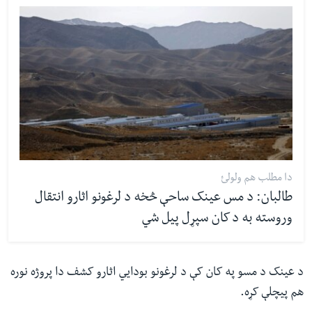
دا مطلب هم ولولئ
طالبان: د مس عینک ساحې څخه د لرغونو اثارو انتقال
وروسته به د کان سپړل پیل شي
د عینک د مسو په کان کې د لرغونو بودايي اثارو کشف دا پروژه نوره
هم پیچلې کړه.