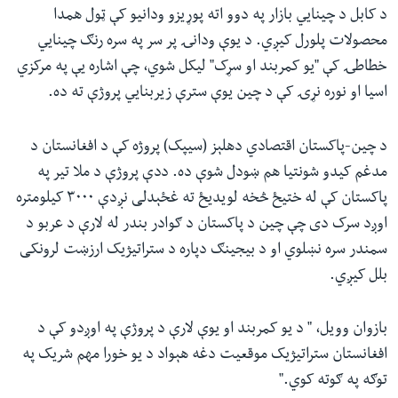
د کابل د چینايي بازار په دوو اته پوړیزو ودانیو کې ټول همدا
محصولات پلورل کیږي. د یوې ودانۍ پر سر په سره رنګ چینایي
خطاطۍ کې "یو کمربند او سړک" لیکل شوي، چې اشاره یې په مرکزي
اسیا او نوره نړۍ کې د چین یوې سترې زیربنایي پروژې ته ده.
د چین-پاکستان اقتصادي دهلېز (سیپک) پروژه کې د افغانستان د
مدغم کیدو شونتیا هم ښودل شوې ده. ددې پروژې د ملا تیر په
پاکستان کې له ختیځ څخه لویدیځ ته غځېدلی نږدې ۳۰۰۰ کیلومتره
اوږد سرک دی چې چین د پاکستان د ګوادر بندر له لارې د عربو د
سمندر سره نښلوي او د بیجینګ دپاره د ستراتیژیک ارزښت لرونکی
بلل کیږي.
بازوان وویل، " د یو کمربند او یوې لارې د پروژې په اوږدو کې د
افغانستان ستراتيژیک موقعیت دغه هېواد د یو خورا مهم شریک په
توګه په ګوته کوي."