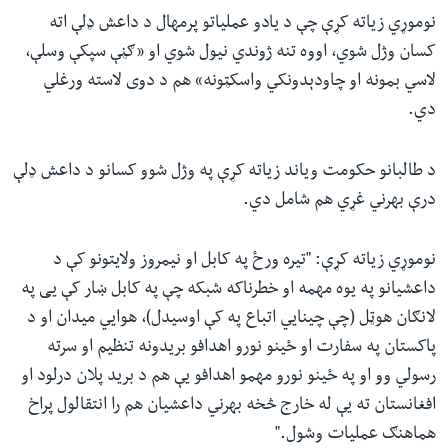
نوموړي زیاته کړې چې د یادو عملیاتو پرمهال د داعش ډلې اته
کسان وژل شوي، اووه تنه ژوندي نیول شوي او «ګڼې سپکې وسلې،
لاسي بمونه او چاودېدونکي واسکټونه» هم د دوی لاسته ورغلي
دي.
د طالبانو حکومت ویاند زیاته کړې په وژل شوو کسانو د داعش ډلې
درې بهرني غړي هم شامل دي.
نوموړي زیاته کړې: "تیره ورځ په کابل او نيمروز ولايتونو کې د
داعشیانو په يوه مهمه او خطرناکه شبکه چې په کابل ښار کې یی په
لانګان هوټل (چې چینايي اتباع په کې اوسیدل)، هوايي میدان او د
پاکستان په سفارت او ځینو نورو اهدافو بريدونه تنظيم او سرته
رسولي وو او په ځینو نورو مهمو اهدافو یې هم د بريد پلان درلود او
افغانستان ته يې له خارج څخه بهرني داعشيان هم را انتقالول پراخ
هماهنګ عملیات وشول."