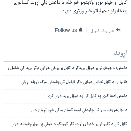
کابل او ځينو نورو ولايتونو څو ځله د داعش ډلې اړوند کسانو پر
پټنځايونو دعملياتو خبر ورکړى دى٠
شریک کول
Follow us
اړوند
داعش: د چینایانو پر هوټل بریدګر د کابل پر پوځي هوایي ډګر برید کې شامل و
طالبان: د کابل نظامي هوايي ډګر قراول کې چاودنې مرګ ژوبله اړولې
داعش ادعا کوي په کابل کې په هوټل برید دوي کړی
د مزارشریف ښار کې چاودنې اووه کسان وژلي شپږ ټپیان دي
کابل کې د کلیو او پراختیا وزارت کار کوونکو د عملې پر موټر چاودنه شوې