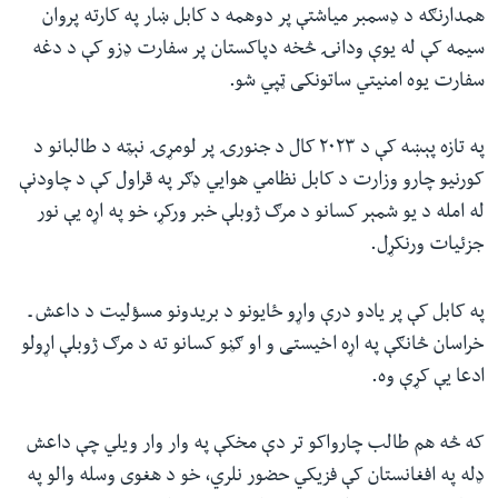
همدارنګه د ډسمبر میاشتې پر دوهمه د کابل ښار په کارته پروان
سیمه کې له یوې ودانۍ څخه دپاکستان پر سفارت ډزو کې د دغه
سفارت یوه امنیتي ساتونکی ټپي شو.
په تازه پېښه کې د ۲۰۲۳ کال د جنورۍ پر لومړۍ نېټه د طالبانو د
کورنیو چارو وزارت د کابل نظامي هوايي ډګر په قراول کې د چاودنې
له امله د یو شمېر کسانو د مرګ ژوبلې خبر ورکړ، خو په اړه یې نور
جزئیات ورنکړل.
په کابل کې پر یادو درې واړو ځایونو د بریدونو مسؤلیت د داعش ـ
خراسان څانګې په اړه اخیستی و او ګڼو کسانو ته د مرګ ژوبلې اړولو
ادعا یې کړې وه.
که څه هم طالب چارواکو تر دې مخکې په وار وار ويلي چې داعش
ډله په افغانستان کې فزيکي حضور نلري، خو د هغوى وسله والو په