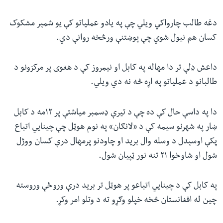
دغه طالب چارواکي ويلي چې په يادو عملياتو کې یو شمېر مشکوک
کسان هم نیول شوي چې پوښتنې ورڅخه روانې دي.
داعش ډلې تر دا مهاله په کابل او نیمروز کې د هغوی پر مرکزونو د
طالبانو د عملیاتو په اړه څه نه دي ویلي.
دا په داسې حال کې ده چې د تیرې ډسمبر میاشتې پر ۱۲مه د کابل
ښار په شهرنو سیمه کې د «لانګان» په نوم هوټل چې چینايي اتباع
پکې اوسېدل د وسله وال برید او چاودنو پرمهال درې کسان ووژل
شول او شاوخوا ۲۱ تنه نور ټپیان شول.
په کابل کې د چینايي اتباعو پر هوټل تر برید درې وروځې وروسته
چین له افغانستان څخه خپلو وګړو ته د وتلو امر وکړ.