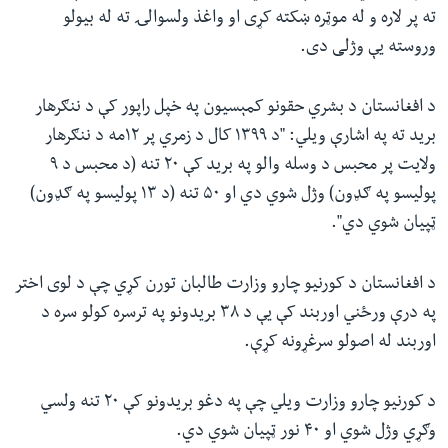
ته پر لاره و له موټره ښکته کړی او واغذ ولسوالۍ ته له بیولو
وروسته یې وژلی دی.
د افغانستان د بشري حقونو کمېسیون په خپل راپور کې د ننګرهار
برید ته په اشارې ویلي: "د ۱۳۹۹ کال د زمري پر ۱۲مه د ننګرهار
ولايت پر محبس د وسله والو په برید کې ۲۰ تنه (د محبس د ۹
پوليسو په ګډون) وژل شوي دي او ۵۰ تنه (د ۱۳ پوليسو په ګډون)
ټپيان شوي دي".
د افغانستان د کورنیو چارو وزارت طالبان تورن کړي چې د لوی اختر
په درې ورځني اوربند کې یې د ۳۸ بریدونو په ترسره کولو سره د
اوربند له اصولو سرغړونه کړې.
د کورنیو چارو وزارت ویلي چې په دغو بریدونو کې ۲۰ تنه ولسي
وګړي وژل شوي او ۴۰ نور ټپیان شوي دي.