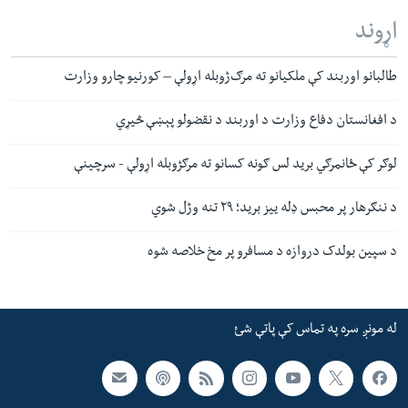
اړوند
طالبانو اوربند کې ملکيانو ته مر‌ګ‌ژوبله اړولې – کورنیو چارو وزارت
د افغانستان دفاع وزارت د اوربند د نقضولو پېښې څیړي
لوګر کې ځانمرګي برید لس ګونه کسانو ته مرګژوبله اړولې - سرچینې
د ننګرهار پر محبس ډله ییز برید؛ ۲۹ تنه وژل شوي
د سپین بولدک دروازه د مسافرو پر مخ خلاصه شوه
له مونږ سره په تماس کې پاتې شئ