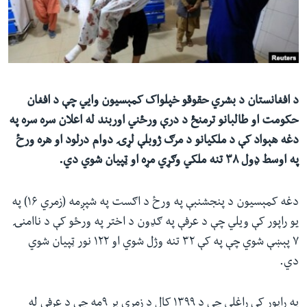
ئ
له مونږ سره په تماس کې پاتې شئ
ټون
ای
ه
ژبې
اړ
د افغانستان د بشري حقوقو خپلواک کمېسیون وايي چې د افغان
ئ
حکومت او طالبانو ترمنځ د درې ورځني اوربند له اعلان سره سره په
دغه هېواد کې د ملکيانو د مرګ ژوبلې لړۍ دوام درلود او هره ورځ
په اوسط ډول ۳۸ تنه ملکي وګړي مړه او ټپيان شوي دي.
دغه کمېسیون د پنجشنبې په ورځ د اګست په شپږمه (زمري ۱۶) په
یو راپور کې ویلي چې د عرفې په ګډون د اختر په ورځو کې د ناامنۍ
۷ پېښې شوي چې په کې ۳۲ تنه وژل شوي او ۱۲۲ نور ټپيان شوي
دي.
په راپور کې راغلي چې د ۱۳۹۹ کال د زمري پر ۹مه چې د عرفې له