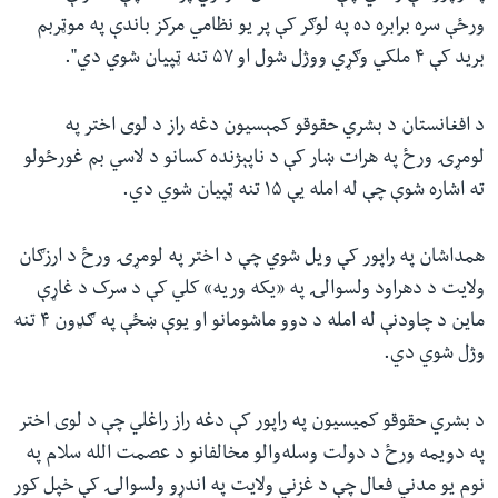
ورځې سره برابره ده په لوګر کې پر يو نظامي مرکز باندې په موټربم
بريد کې ۴ ملکي وګړي ووژل شول او ۵۷ تنه ټپيان شوي دي".
د افغانستان د بشري حقوقو کمېسیون دغه راز د لوی اختر په
لومړۍ ورځ په هرات ښار کې د ناپېژنده کسانو د لاسي بم غورځولو
ته اشاره شوې چې له امله یې ۱۵ تنه ټپيان شوي دي.
همداشان په راپور کې ویل شوي چې د اختر په لومړۍ ورځ د ارزګان
ولايت د دهراود ولسوالۍ په «يکه وريه» کلي کې د سرک د غاړې
ماين د چاودنې له امله د دوو ماشومانو او یوې ښځې په ګډون ۴ تنه
وژل شوي دي.
د بشري حقوقو کمیسیون په راپور کې دغه راز راغلي چې د لوی اختر
په دویمه ورځ د دولت وسله‌والو مخالفانو د عصمت الله سلام په
نوم يو مدني فعال چې د غزني ولايت په اندړو ولسوالۍ کې خپل کور