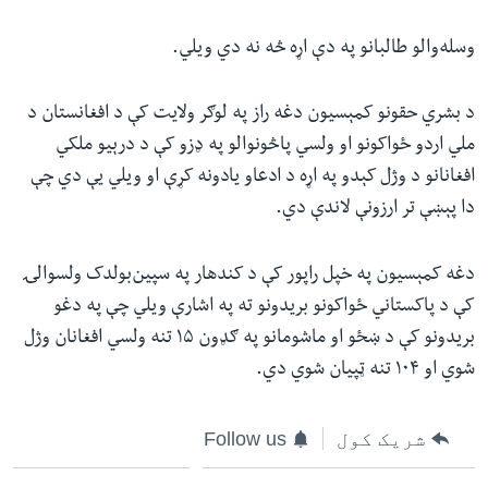
وسله‌والو طالبانو په دې اړه څه نه دي ویلي.
د بشري حقونو کمېسیون دغه راز په لوګر ولایت کې د افغانستان د
ملي اردو ځواکونو او ولسي پاڅونوالو په ډزو کې د درېیو ملکي
افغانانو د وژل کېدو په اړه د ادعاو یادونه کړې او ویلي یې دي چې
دا پېښې تر ارزونې لاندې دي.
دغه کمېسیون په خپل راپور کې د کندهار په سپین‌بولدک ولسوالۍ
کې د پاکستاني ځواکونو بريدونو ته په اشارې ویلي چې په دغو
بریدونو کې د ښځو او ماشومانو په ګډون ۱۵ تنه ولسي افغانان وژل
شوي او ۱۰۴ تنه ټپیان شوي دي.
شریک کول
Follow us