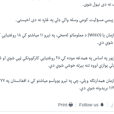
 نه دی نیول شوی.
ه پېښې مسؤلیت کومې وسله والې ډلې په غاړه نه دی اخیستی.
د روغتیا نړیوال سازمان یا (WHO) د معلوماتو
 شوي دي.
ې یوازې اووه تنه بېرته خوشي شوي دي.
د
ل
Follow us
Print