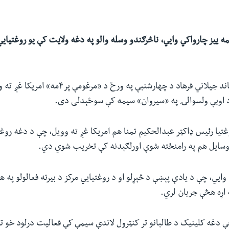
 ییز چارواکي وايي، ناڅرګندو وسله والو په دغه ولایت کې یو روغتیاي
د هرات د والي ویاند جیلاني فرهاد د چهارشنبې په ورځ د 
د اوبې ولسوالۍ په «سیروان» سیمه کې سوځېدلی دی.
تیا رئیس ډاکټر عبدالحکیم تمنا هم امریکا غږ ته وویل، چې د دغه رو
 وسایل هم په رامنځته شوې اورلګېدنه کې تخریب شوي دي.
وايي، چې د یادې پېښې د څېړلو او د روغتیايي مرکز د بیرته فعالولو په
ه اړه هڅې جریان لري.
 دغه کلینیک د طالبانو تر کنټرول لاندې سیمې کې فعالیت درلود خو تر 