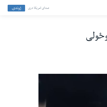
ژوندۍ
صدای امریکا دری
وځولی