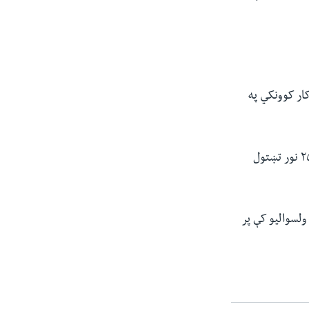
 له‌مخې، په تېرو ۱۱ میاشتو کې ۱۸ روغتیايي کار کوونکي په
د دغه سازمان د راپور په اساس په همدغه موده کې ۲۸ روغتیايي کارکوونکي ټپي شوي او ۲۵ نور تښتول
 روغتیا نړیوال سازمان همدارنګه ویلي، چې په تېرو یوولسو میاشتو کې د افغانستان په ۷۷ ولسوالیو کې پر