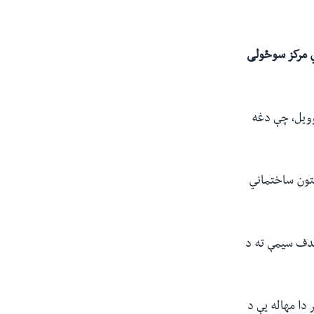
ي مرکز سوځولی
«مرغومې پر۴مه» امریکا غږ ته وویل، چې دغه
غتون ساختماني
 هدف سیمې ته د
دا مهاله یې د