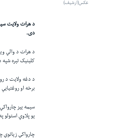
عکس(ارشیف)
د هرات ولایت سیمه
دی.
کلینیک تېره شپه 
د دغه ولایت د روغ
برخه او روغتیايي
سیمه ییز چارواکي 
یو پلاوي استولو پ
چارواکي زیاتوي چې