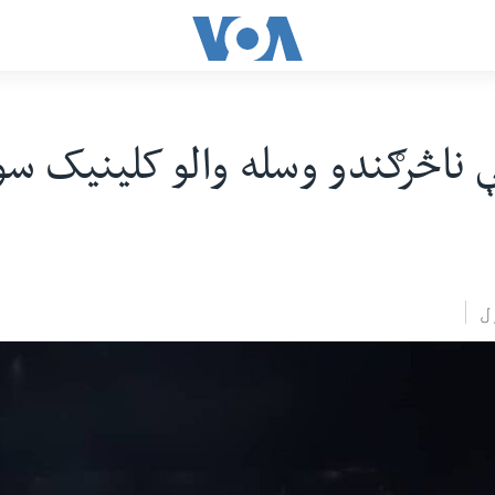
 ناڅرګندو وسله والو کلینیک س
ل