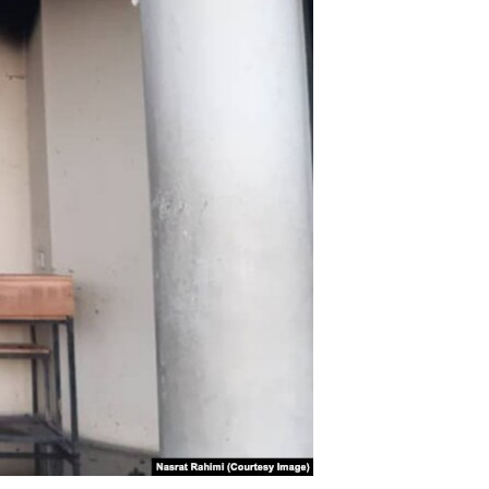
ئ
ټون
ای
ه
اړ
ئ