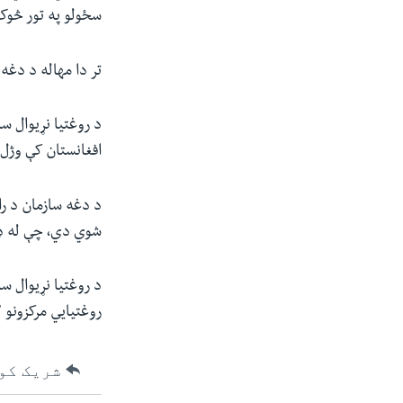
سځولو په تور څوک
تر دا مهاله د دغ
افغانستان کې وژل
شوي دي، چې له ډل
روغتیایي مرکزونو ۱۱۳ بریدونه شوي دي.
شریک کو