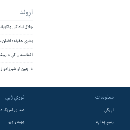
اړوند
جلال اباد کې ډاکټرانو
بشري حقونه: افغان 
افغانستان کې د روغتی
د اچین او شېرزادو زر
معلومات
نورې ژبې
اړیکې
صدای امریکا د
زموږ په اړه
ډیوه راډیو
له مونږ سره په تماس کې پاتې شئ