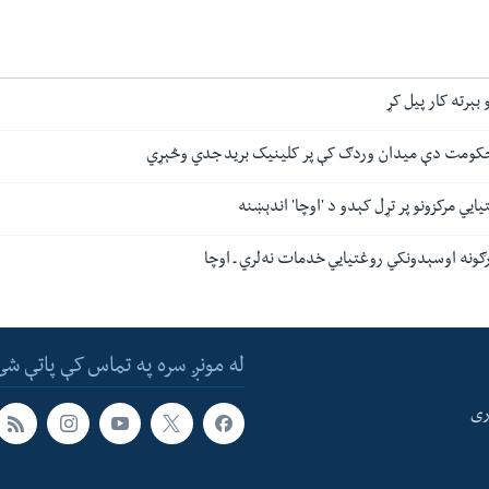
 بېرته کار پیل کړ
حکومت دې میدان وردګ کې پر کلینیک برید جدي وڅېړي
ايي مرکزونو پر تړل کېدو د 'اوچا' اندېښنه
ګونه اوسېدونکي روغتیايي خدمات نه‌لري ـ اوچا
له مونږ سره په تماس کې پاتې شئ
ری