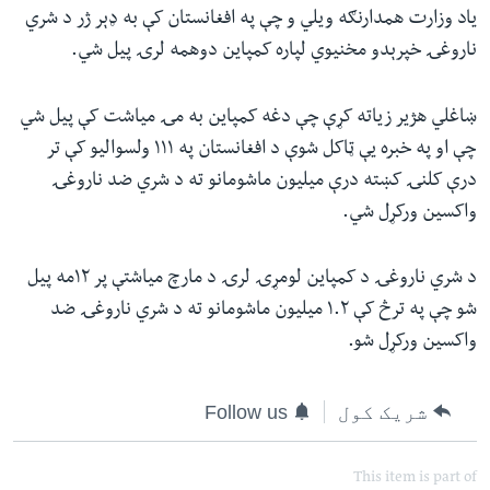
یاد وزارت همدارنګه ویلي و چې په افغانستان کې به ډېر ژر د شري
ناروغۍ خپرېدو مخنیوي لپاره کمپاین دوهمه لرۍ پیل شي.
ښاغلي هژیر زیاته کړې چې دغه کمپاین به مۍ میاشت کې پیل شي
چې او په خبره يې ټاکل شوې د افغانستان په ۱۱۱ ولسوالیو کې تر
درې کلنۍ کښته درې میلیون ماشومانو ته د شري ضد ناروغۍ
واکسین ورکړل شي.
د شري ناروغۍ د کمپاین لومړۍ لرۍ د مارچ میاشتې پر ۱۲مه پيل
شو چې په ترڅ کې ۱.۲ میلیون ماشومانو ته د شري ناروغۍ ضد
واکسین ورکړل شو.
شریک کول
Follow us
This item is part of