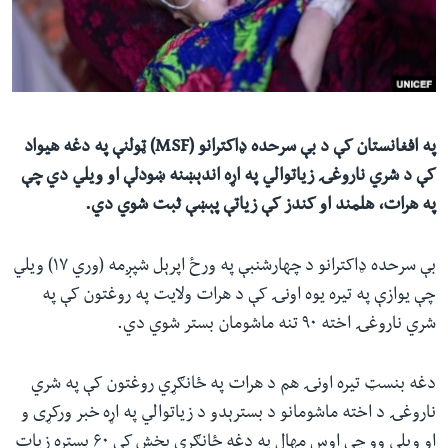
ئ
له مونږ سره په تماس کې پاتې شئ
ټون
ای
ه
ژبې
اړ
په افغانستان کې د بې سرحده ډاکترانو (MSF) ټولنې په دغه هیواد
ئ
کې د شري ناروغۍ زیاتوالي په اړه اندېښنه ښودلې او ویلي دي چې
په هرات، هلمند او کندز کې زیاتې پېښې ثبت شوي دي.
بې سرحده ډاکترانو د چهارشنبې په ورځ اپرېل شپږمه (وري ۱۷) ویلي
چې یوازې په تیره یوه اونۍ کې د هرات ولایت په روغتون کې په
شري ناروغۍ اخته ۹۰ تنه ماشومان بستر شوي دي.
دغه بنسټ تیره اونۍ هم د هرات په ځانګړي روغتون کې په شري
ناروغۍ د اخته ماشومانو د بسترېدو د زیاتوالي په اړه خبر ورکړی و
او ویلي وو چې اوس مهال په دغه ځانګړي بخش کې ۶۰ بستره زیات