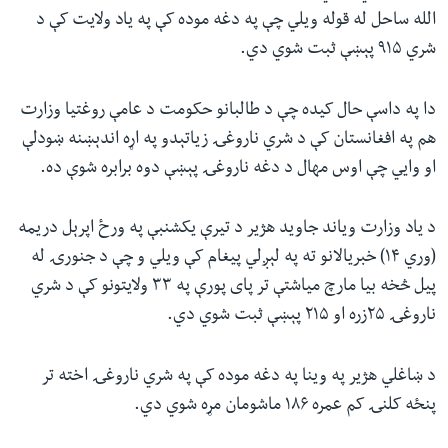
الله ساحل له قوله ویلي چې په دغه موده کې په یاد ولایت کې د
شري ۹۱۵ پېښې ثبت شوي دي.
دا په داسې حال کیده چې د طالبانو حکومت د عامې روغتیا وزارت
هم په افغانستان کې د شري ناروغۍ زیاتېدو په اړه اندېښنه ښودلې
او وايي چې اوس مهال د دغه ناروغۍ پېښې دوه برابره شوې ده.
د یاد وزارت ویاند جاوید هژیر د تیرې یکشنبې په ورځ اپرېل دریمه
(وري ۱۴) خبریالانو ته په لېږلي پیغام کې ویلي و چې د جنورۍ له
پيل څخه بیا مارچ میاشتې تر پای پورې په ۳۳ ولایتونو کې د شري
ناروغۍ ۲۵زره او ۲۱۵ پېښې ثبت شوي دي.
د ښاغلي هژیر په وینا په دغه موده کې په شري ناروغۍ اخته تر
پنځه کلنۍ کم عمره ۱۸۶ ماشومان مړه شوي دي.