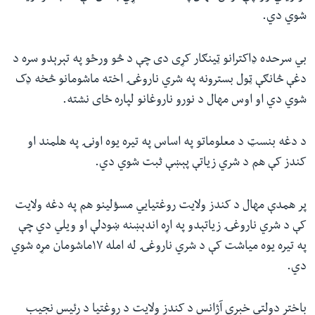
شوي دي.
بي سرحده ډاکترانو ټينګار کړی دی چې د څو ورځو په تېرېدو سره د
دغې څانګې ټول بسترونه په شري ناروغۍ اخته ماشومانو څخه ډک
شوي دي او اوس مهال د نورو ناروغانو لپاره ځای نشته.
د دغه بنسټ د معلوماتو په اساس په تیره یوه اونۍ په هلمند او
کندز کې هم د شري زیاتې پېښې ثبت شوي دي.
پر همدې مهال د کندز ولایت روغتیايي مسؤلینو هم په دغه ولایت
کې د شري ناروغۍ زیاتېدو په اړه اندېښنه ښودلې او ویلي دي چې
په تیره یوه میاشت کې د شري ناروغۍ له امله ۱۷ماشومان مړه شوي
دي.
باختر دولتي خبري آژانس د کندز ولایت د روغتیا د رئیس نجیب