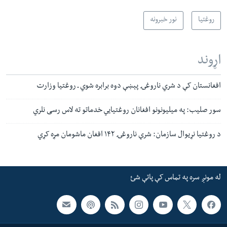
روغتیا
نور خبرونه
اړوند
افغانستان کې د شري ناروغۍ پېښې دوه برابره شوي ـ روغتیا وزارت
سور صلیب: په میلیونونو افغانان روغتیايي خدماتو ته لاس رسی نلري
د روغتیا نړیوال سازمان: شرې ناروغۍ ۱۴۲ افغان ماشومان مړه کړي
له مونږ سره په تماس کې پاتې شئ