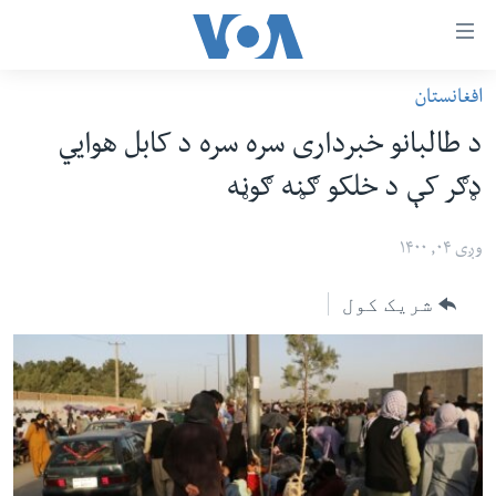
اس
افغانستان
سي
کورپاڼه
د طالبانو خبرداری سره سره د کابل هوایي
ړ
افغانستان
‌‌‌ډګر کې د خلکو ګڼه ګوڼه
تصالات
سیمه
صلي
امریکا
وږی ۰۴, ۱۴۰۰
تن
نړۍ
ه
شریک کول
ښځې او نجونې
اړ
ئ
ځوانان
مومي
د بیان ازادي
ارښود
روغتیا
ه
سرمقاله
اړ