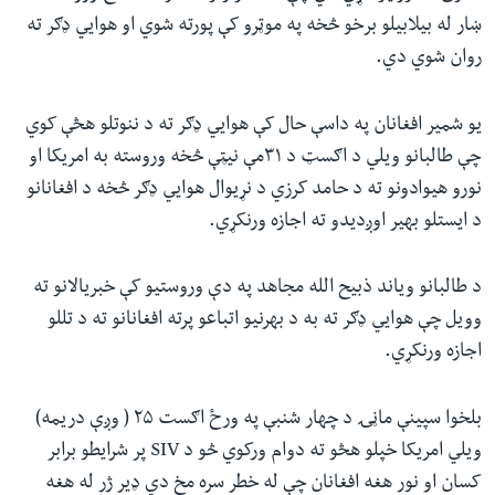
ښار له بیلابیلو برخو څخه په موټرو کې پورته شوي او هوایي ډګر ته
روان شوي دي.
یو شمیر افغانان په داسې حال کې هوایي ډګر ته د ننوتلو هڅې کوي
چې طالبانو ویلي د اګسټ د ۳۱مې نیټې څخه وروسته به امریکا او
نورو هیوادونو ته د حامد کرزي د نړیوال هوایي ډګر څخه د افغانانو
د ایستلو بهیر اوږدیدو ته اجازه ورنکړي.
د طالبانو ویاند ذبیح الله مجاهد په دې وروستیو کې خبریالانو ته
وویل چې هوايي ډګر ته به د بهرنیو اتباعو پرته افغانانو ته د تللو
اجازه ورنکړي.
بلخوا سپینې ماڼۍ د چهار شنبې په ورځ اګست ۲۵ ( وږې دریمه)
ویلي امریکا خپلو هڅو ته دوام ورکوي څو د SIV پر شرایطو برابر
کسان او نور هغه افغانان چې له خطر سره مخ دي ډیر ژر له هغه