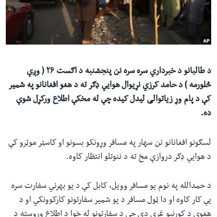
ئ
له مونږ سره په تماس کې پاتې شئ
ټون
ای
ه
ژبې
اړ
د طالبانو د خبرداري سره سره نن پنجشنبه د اګست ۲۶ ( وږې
ئ
څلورمه ) د حامد کرزي نړیوال هوايي ډګر ته د هغو افغانانو په شمیر
کې د پام وړ زیاتوالی لیدل کیده چې له مخکې اطلاع ورکړل شوې
ده.
لسګونو افغانانو نن سهار په مسافر وړونکو بسونو او کاسټر موټرو کې
د هوایي ډګر دروازې مخ ته د ننوتلو انتظار کاوه.
د حمدالله په نوم یو مسافر وویل، کابل کې د یو بهرني سفارت سره
یې کار کاوه او دا ټول مسافر د یو شمیر سفارتونو کارکوونکي او د
هغوی د کورنیو غړي دي چې د سفارتونو له خوا د اطلاع وروسته د