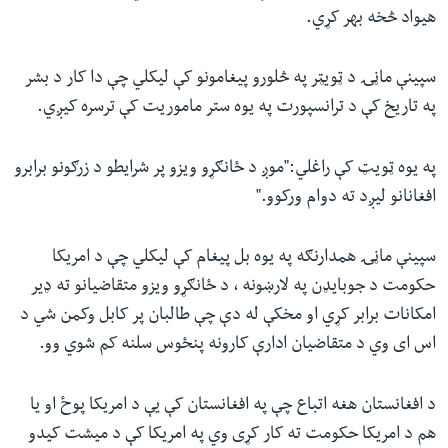
هیواد څخه بهر کړي.
سپینې ماڼۍ د ټویټر په څلورو پیغامونو کې لیکلي چې دا کار د بشر
په تاریخ کې د ترانسپورت په یوه ستر ماموریت کې ترسره کیږي.
په یوه ټویټ کې راغلي:"موږ د ځانګړو ویزو پر شرایطو د زرګونو برابرو
افغانانو لیږد ته دوام ورکوو."
سپینې ماڼۍ همدارنګه په یوه بل پیغام کې لیکلي چې د امریکا
حکومت د جوبایډن په لارښونه ، د ځانګړو ویزو متقاضیانو ته ډیر
امکانات برابر کړي او مخکې له دې چې طالبان پر کابل وکمن شي د
اس ای وي د متقاضیان ادارې کارونه پنځوس سلنه کم شوي وو.
د افغانستان هغه اتباع چې په افغانستان کې یې د امریکا پوځ او یا
هم د امریکا حکومت ته کار کړی وي په امریکا کې د میشت کیدو