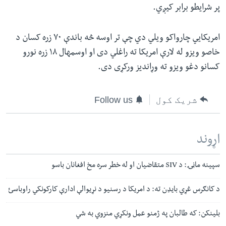
پر شرایطو برابر کیږي.
امریکایي چارواکو ویلي دي چې تر اوسه څه باندې ۷۰ زره کسان د
خاصو ویزو له لارې امریکا ته راغلي دی او اوسمهال ۱۸ زره نورو
کسانو دغو ویزو ته وړاندیز ورکړی دی.
شریک کول
Follow us
اړوند
سپینه ماڼۍ: د SIV متقاضیان او له خطر سره مخ افغانان باسو
د کانګرس غړي بایډن ته: د امریکا د رسنیو د نړیوالې ادارې کارکونکي راوباسئ
بلینکن: که طالبان په ژمنو عمل ونکړي منزوي به شي