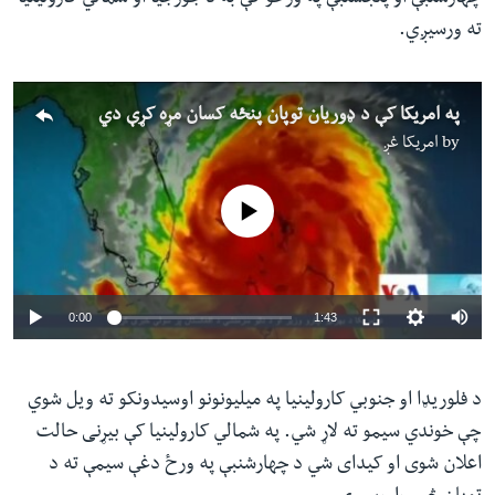
ته ورسیږي.
په امریکا کې د ډوریان توپان پنځه کسان مړه کړې دي
by
امریکا غږ
No media source currently available
0:00
1:43
د فلوریډا او جنوبي کارولینیا په میلیونونو اوسیدونکو ته ویل شوي
چې خوندي سیمو ته لاړ شي. په شمالي کارولینیا کې بیړنی حالت
اعلان شوی او کیدای شي د چهارشنبې په ورځ دغې سیمې ته د