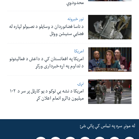
محدودوي
نور خبرونه
د ناسا فضانوردان د وسایلو د نصبولو لپاره له
فضایي ستیشن ووتل
امریکا
امریکا په افغانستان کې د داعش د فعالیتونو
د تداوم په اړه خبرداری ورکړ
نړۍ
امریکا د نشه یي توکو د یو کارټل پر سر د ۱۰۲
میلیون ډالرو انعام اعلان کړ
له مونږ سره په تماس کې پاتې شئ