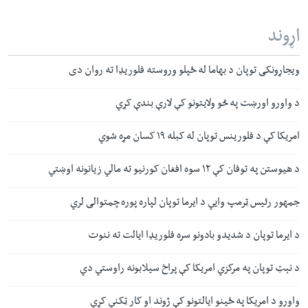
اړوند
ویجاړونکی توپان د بهاما له ځپلو وروسته فلوریډا ته روان دی
د واورو اورښت په څو ولایتونو کې لارې بندې کړي
امریکا کې د فلورینس توپان له کبله ١٩ کسان مړه شوي
د هيوستن په توفان کې ۱۲ سوه افغان کورنيو ته مالي زيانونه اوښتي
جمهور رئیس ټرمپ وایي د ایرما توپان لپاره پوره چمتوالی لري
د ایرما توپان د شدیدو بادونو سره فلوریډا ایالت ته ننوت
د نېټ توپان په مرکزي امریکا کې پراخ سیلابونه راوستي دي
واورو د امریکا په ځینو ایالتونو کې ژوند او کار ټکني کړي