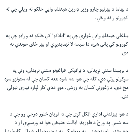
د بهاما د بهرنیو چارو وزیر ډارین هینفلډ وايي خلکو ته ویلي چې له
کورونو و نه وځي.
ښاغلی هینفلډ وايي غواړي چې په "ابادکو" کې خلکو ته ووایو چې په
کورونو کې پاتې شئ، دا سیمه لا تهدیدیږي او بهر ځای خوندي نه
دی.
د بریښنا ستنې نړیدلي، د ټرافیکي څراغونو ستنې نړیدلي، ونې په
سړکونو پرتې دي، کله چې هوا ښه شوه هغه کسان چې له ستونزو سره
مخ دي، د ژغورنې کسان به ورشي. موږ ددې کار لپاره تیاری نیولی
دی.
د هوا پیژندنې ادارې اټکل کړی چې دا توپان څلور درجې وو چې د
سه شنبې په ورځ د فلوریډا ایالت ختیځې خوا ته ورسیږي او د
چهارشنبې او پنجشنبې په ورځو کې به د جورجیا او شمالي کارولینیا