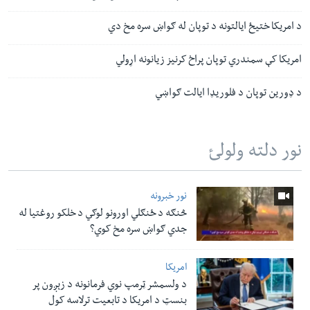
د امریکا ختیځ ایالتونه د توپان له ګواښ سره مخ دي
امریکا کې سمندري توپان پراخ کرنیز زیانونه اړولي
د ډورین توپان د فلوریډا ایالت ګواښي
نور دلته ولولئ
نور خبرونه
څنګه د ځنګلي اورونو لوګي د خلکو روغتیا له
جدي ګواښ سره مخ کوي؟
امریکا
د ولسمشر ټرمپ نوي فرمانونه د زېږون پر
بنسټ د امریکا د تابعیت ترلاسه کول