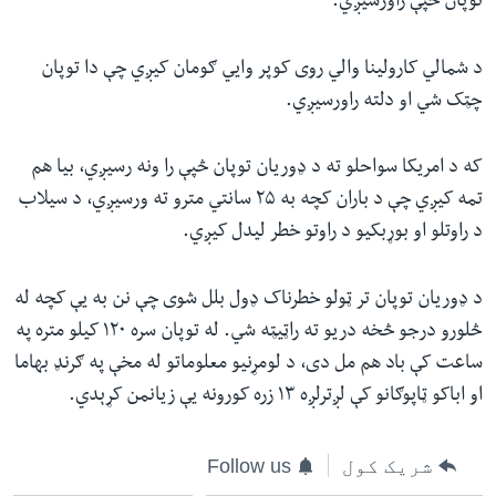
توپان څپې راورسیږي.
د شمالي کارولینا والي روی کوپر وايي ګومان کیږي چې دا توپان
چټک شي او دلته راورسیږي.
که د امریکا سواحلو ته د ډوریان توپان څپې را ونه رسیږي، بیا هم
تمه کیږي چې د باران کچه به ۲۵ سانتي مترو ته ورسیږي، د سیلاب
د راوتلو او بوړبکیو د راوتو خطر لیدل کیږي.
د ډوریان توپان تر ټولو خطرناک ډول بلل شوی چې نن به یې کچه له
څلورو درجو څخه دریو ته راټیټه شي. له توپان سره ۱۲۰ کیلو متره په
ساعت کې باد هم مل دی، د لومړنیو معلوماتو له مخې په ګرنډ بهاما
او اباکو ټاپوګانو کې لږترلږه ۱۳ زره کورونه یې زیانمن کړېدي.
شریک کول
Follow us