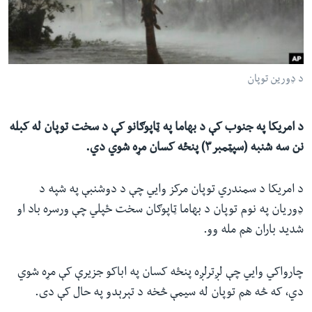
ئ
له مونږ سره په تماس کې پاتې شئ
ټون
ای
ه
د ډورین توپان
ژبې
اړ
ئ
د امریکا په جنوب کې د بهاما په ټاپوګانو کې د سخت توپان له کبله
نن سه شنبه (سپټمبر۳) پنځه کسان مړه شوي دي.
د امریکا د سمندري توپان مرکز وايي چې د دوشنبې په شپه د
ډوریان په نوم توپان د بهاما ټاپوګان سخت ځپلي چې ورسره باد او
شدید باران هم مله وو.
چارواکي وايي چې لږترلږه پنځه کسان په اباکو جزیرې کې مړه شوي
دي، که څه هم توپان له سیمې څخه د تېرېدو په حال کې دی.