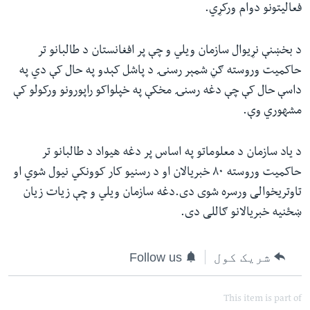
فعالیتونو دوام ورکړي.
د بخښنې نړیوال سازمان ویلي و چې پر افغانستان د طالبانو تر
حاکمیت وروسته ګڼ شمېر رسنۍ د پاشل کېدو په حال کې دي په
داسې حال کې چې دغه رسنۍ مخکې په خپلواکو راپورونو ورکولو کې
مشهوري وې.
د یاد سازمان د معلوماتو په اساس پر دغه هیواد د طالبانو تر
حاکمیت وروسته ۸۰ خبریالان او د رسنیو کار کوونکي نیول شوي او
تاوتریخوالی ورسره شوی دی.دغه سازمان ویلي و چې زیات زیان
ښځنیه خبریالانو ګاللی دی.
شریک کول
Follow us
This item is part of