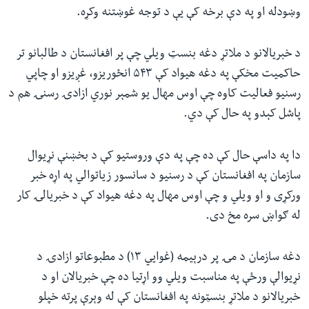
وښودله او په دې برخه کې یې د توجه غوښتنه وکړه.
د خبریالانو د ملاتړ دغه بنسټ ویلي چې پر افغانستان د طالبانو تر
حاکمیت مخکې په دغه هیواد کې ۵۴۳ انځوریزو، غږیزو او چاپي
رسنیو فعالیت کاوه چې اوس مهال یو شمېر نوري ازادۍ رسنۍ هم د
پاشل کېدو په حال کې دي.
دا په داسې حال کې ده چې په دې وروستیو کې د بخښنې نړیوال
سازمان په افغانستان کې د رسنیو د سانسور زیاتوالي په اړه خبر
ورکړی و او ویلي و چې اوس مهال په دغه هیواد کې د خبریالۍ کار
له ګواښ سره مخ دی.
دغه سازمان د مۍ پر درېیمه (غوايي ۱۳) د مطبوعاتو ازادۍ د
نړیوالې ورځې په مناسبت ویلي وو اړتیا ده چې خبریالان او د
خبریالانو د ملاتړ بنسټونه په افغانستان کې له وېرې پرته خپلو