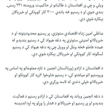
ویلي و چې پر افغانستان د طالبانو تر حاکمیت وروسته ۲۳۱ رسنۍ
بندې شوي او د رسنیو څه باندې ۳۰۰۰ کار کوونکي او خبریالان
بېکاره شوي دي.
ښاغلي امین زداه اقتصادي ستونزې، پر رسنیو محدودیتونه او د
خبریالانو امنیتي ستونزې په دغه هیواد کې د رسنیو بندېدو له
عمده عاملو څخه وبلل او وویل چې په دغه هیواد کې د رسنیو
لسګونه کار کوونکي او خبریالان بېکاره شوي دي.
د افغانستان د ازادو ژورنالستان انجمن د تازه معلوماتو په اساس په
وروستیو اتو میاشتو کې، د رسنیو شاوخوا ۶زره کار کوونکو او
خبریالانو خپلې دندې له لاسه ورکړي دي.
د دغه انجمن ویاند په افغانستان کې د ازادو رسنیو د فعالیت
بندېدو او پر رسنیو او خبریالانو د فشار را وړلو په اړه اندېښنه