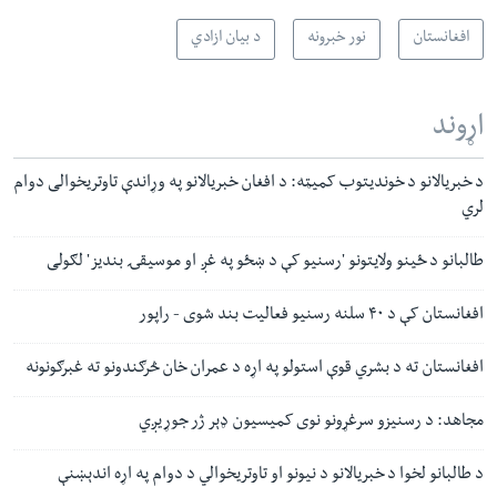
افغانستان
نور خبرونه
د بیان ازادي
اړوند
د خبریالانو د خوندیتوب کمیټه: د افغان خبریالانو په وړاندې تاوتریخوالی دوام
لري
طالبانو د ځينو ولایتونو 'رسنیو کې د ښځو په غږ او موسیقۍ بندیز' لګولی
افغانستان کې د ۴۰ سلنه رسنیو فعالیت بند شوی - راپور
افغانستان ته د بشري قوې استولو په اړه د عمران خان څرګندونو ته غبرګونونه
مجاهد: د رسنیزو سرغړونو نوی کمیسیون ډېر ژر جوړیږي
د طالبانو لخوا د خبریالانو د نیونو او تاوتریخوالي د دوام په اړه اندېښنې