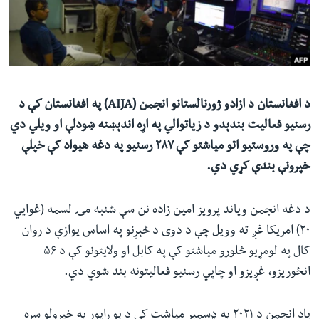
ئ
له مونږ سره په تماس کې پاتې شئ
ټون
ای
ه
ژبې
اړ
د افغانستان د ازادو ژورنالستانو انجمن (AIJA) په افغانستان کې د
ئ
رسنیو فعالیت بندېدو د زیاتوالي په اړه اندېښنه ښودلې او ویلي دي
چې په وروستیو اتو میاشتو کې ۲۸۷ رسنیو په دغه هیواد کې خپلې
خپرونې بندې کړي دي.
د دغه انجمن ویاند پرویز امین زاده نن سې شنبه مۍ لسمه (غوايي
۲۰) امریکا غږ ته وویل چې د دوی د څېړنو په اساس یوازې د روان
کال په لومړیو څلورو میاشتو کې په کابل او ولایتونو کې د ۵۶
انځوریزو، غږیزو او چاپي رسنیو فعالیتونه بند شوي دي.
یاد انجمن د ۲۰۲۱ په ډسمبر میاشت کې د یو راپور په خپرولو سره