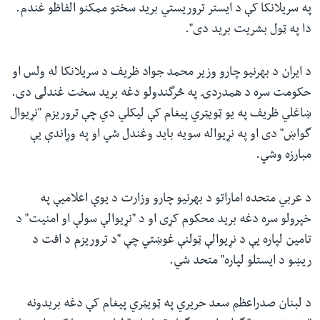
په سریلانکا کې د ایستر تروریستي برید سختو ممکنو الفاظو غندم.
دا په ټول بشریت برید دی".
د ایران د بهرنیو چارو وزیر محمد جواد ظریف د سریلانکا له ولس او
حکومت سره د همدردۍ په څرگندولو دغه برید سخت غندلی دی.
ښاغلي ظریف په یو ټویټري پیغام کې لیکلي دي چې تروریزم "نړیوال
گواښ" دی او په نړیواله سویه باید وغندل شي او په وړاندې یې
مبارزه وشي.
د عربي متحده اماراتو د بهرنیو چارو وزارت د یوې اعلامیې په
خپرولو سره دغه برید محکوم کړی او د "نړیوالې سولې او امنیت" د
تامین لپاره یې د نړیوالې ټولنې غوښتي چې "د تروریزم د افت د
ریښو د ایستلو لپاره" متحد شي.
د لبنان صدراعظم سعد حریري په ټویټري پیغام کې دغه بریدونه