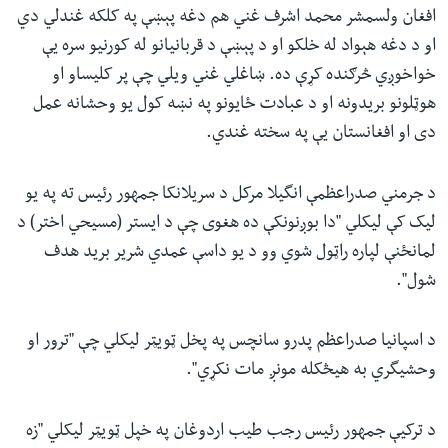
افغان ولسمشر محمد اشرف غني هم دغه پېښې په کلکه غندلي دي
او د دغه هېواد له خلکو او د پېښې د قربانیانو له کورنیو سره یې
خواخوږي څرګنده کړې ده. ښاغلي غني ویلي چې پر کلیساو او
هوټلونو بریدونه او د عبادت ځایونو په نښه کول یو وحشانه عمل
دی او افغانستان یې په سخته غندي.
د جرمني صدراعظمې انگیلا مرکل د سریلانکا جمهور رئیس ته په یو
لیک کې لیکلي "دا بوږنونکې ده هغوی چې د ایستر (مسیحي اختر) د
لمانځنې لپاره راټول شوي وو د یو داسې عمدي شریر برید هدف
شول".
د اسپانیا صدراعظم پدرو سانچس په پخل ټویټر لیکلي چې "ترور او
وحشیگري به هیڅکله مونږ مات نکړي".
د ترکیې جمهور رئیس رجب طیب اردوغان په خپل ټویټر لیکلي "زه