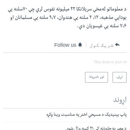
د معلوماتو له‌مخې سريلانکا ۲۲ میلیونه نفوس لري چې ۷۰سلنه یې
بودايي مذهبه، ۱۲، ۲ سلنه یې هندوان، ۹،۷ سلنه یې مسلمانان او
۷،۶ سلنه یې عیسویان دي.
شریک کول
Follow us
This item is part of
نړۍ
نور خبرونه
اړوند
پاپ بینیدیک د مسیحي اختر په مناسبت وینا وکړه
د مصر په چاودنه کې ۲۱ کسه وژل شوي