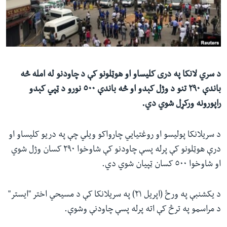
ئ
له مونږ سره په تماس کې پاتې شئ
ټون
ای
ه
ژبې
اړ
د سري لانکا په دری کلیساو او هوټلونو کې د چاودنو له امله څه
ئ
باندې ۲٩۰ تنو د وژل کېدو او څه باندې ٥۰۰ نورو د ټپي کېدو
راپورونه ورکړل شوي دي.
د سریلانکا پولیسو او روغتیایي چارواکو ویلي چې په دریو کلیساو او
درې هوټلونو کې پرله پسې چاودنو کې شاوخوا ٢٩٠ کسان وژل شوي
او شاوخوا ٥٠٠ کسان ټپیان شوي دي.
د یکشنبې په ورځ (اپریل ٢١) په سریلانکا کې د مسیحي اختر "ایستر"
د مراسمو په ترڅ کې اته پرله پسې چاودنې وشوې.