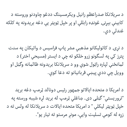
د سريلانکا صدراعظم رانیل ویکرمسینګ ددغو چاودنو وروسته د
کابینې بېړنۍ غونډه رابللې او پر خپل ټوېټر یې دغه بریدونه په کلکه
غندلي دي.
د نړۍ د کاتولیکانو مذهبي مشر پاپ فراسیس د واتیکان په سنت
پترز کې په لسگونو زرو خلکو ته چې د ایستر (مسیحي اختر) د
لمانځنې لپاره راټول شوي وو د سریلانکا بریدونه ظالمانه وگڼل او
وویل چې ددې پیښې قربانیانو ته دعا کوي.
د امریکا د متحده ایالاتو جمهور رئیس دونالد ټرمپ دغه برید
"تروریستي" گڼلی دی. ښاغلي ټرمپ له برید لږه شېبه ورسته په
خپل ټویټر لیکلي " د امریکا متحده ایالات د سریلانکا له ولس ته د
زړه له کومې تسلیت وایي، مونږ مرستو ته تیار یو".