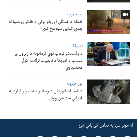
نور خبرونه
څنګه د ځنګلي اورونو لوګي د خلکو روغتیا له
جدي ګواښ سره مخ کوي؟
امریکا
د ولسمشر ټرمپ نوي فرمانونه د زېږون پر
بنسټ د امریکا د تابعیت ترلاسه کول
محدودوي
نور خبرونه
د ناسا فضانوردان د وسایلو د نصبولو لپاره له
فضایي ستیشن ووتل
له مونږ سره په تماس کې پاتې شئ