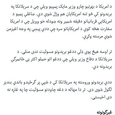
د امریکا د بهرنیو چارو وزیر مایک پمپیو ویلي چې د سریلانکا په
بریدونو کې څو تنه امریکایان هم وژل شوي دي. ښاغلي پمیو د
امریکایي قربانیانو دقیقه شمیر ونه ښودله خو وویل چې د امریکا
سفارت هڅه کوي د امریکایانو سره چې ددې پیښې په وجه اغیزمن
شوي مرسته وکړي.
تر اوسه هیڅ یوې ډلې ددغو بریدونو مسولیت ندی منلی. د
سریلانکا د دفاع وزیر ویلي چې ددغو اتو حملو اکثر یې ځانمرگي
بریدونه دي.
ددې بریدونو وروسته په سریلانکا کې د شپې پر گرځیدو باندې بندیز
لگول شوی دی. تر دا مهاله د دغه چاودنو مسؤلیت چا په غاړه نه
دی اخیستی.
غبرگونونه