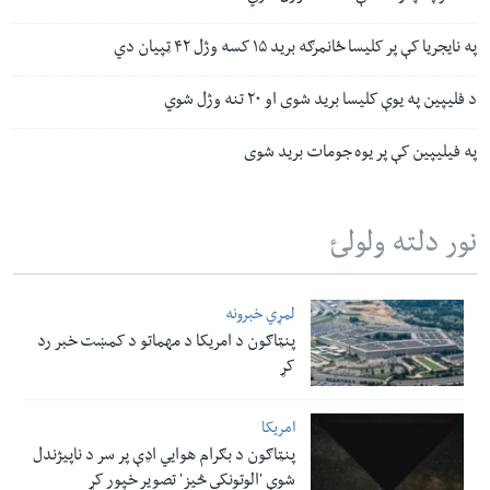
په نایجریا کې پر کلیسا ځانمرګه برید ۱۵ کسه وژل ۴۲ ټپیان دي
د فلیپین په یوې کلیسا برید شوی او ٢٠ تنه وژل شوي
په فیلیپین کې پر یوه جومات برید شوی
نور دلته ولولئ
لمړي خبرونه
پنټاګون د امریکا د مهماتو د کمښت خبر رد
کړ
امریکا
پنټاګون د بګرام هوایي اډې پر سر د ناپيژندل
شوې 'الوتونکي څيز' تصویر خپور کړ