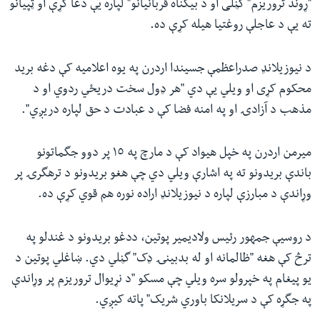
"ړوند تروریزم" گڼلی او د بیگناه قربانیانو" لپاره یې دعا کړې او ټپیانو
ته یې د عاجلې روغتیا هیله کړې ده.
د نیوزیلانډ صدراعظمې جسیندا اردرن په یوه اعلامیه کې دغه برید
محکوم کړی او ویلي یې دي "هر ډول سخت دریځي ردوي او د
مذهب د آزادۍ او په امنه فضا کې د عبادت د حق لپاره دریږي".
میرمن اردرن په خپل هیواد کې د مارچ په ١٥ پر دوو جگماتونو
باندې بریدونو ته په اشارې ویلي دي چې هغو بریدونو د ترهگرۍ پر
وړاندې د مبارزې لپاره د نیوزیلانډ اراده نوره هم قوي کړې ده.
د روسیې جمهور رئیس ولادیمیر پوتین، ددغو بریدونو د غندلو په
ترڅ کې هغه "ظالمانه او له بدبینۍ ډک" گڼلي دي. ښاغلي پوتین د
یو پیغام په خپرولو سره ویلي چې مسکو "د نړیوال تروریزم پر وړاندې
په جگړه کې د سریلانکا باوري شریک" پاته کیږي.