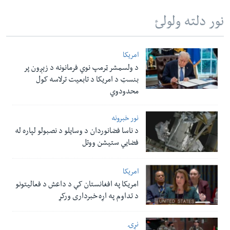
نور دلته ولولئ
امریکا
د ولسمشر ټرمپ نوي فرمانونه د زېږون پر
بنسټ د امریکا د تابعیت ترلاسه کول
محدودوي
نور خبرونه
د ناسا فضانوردان د وسایلو د نصبولو لپاره له
فضایي ستیشن ووتل
امریکا
امریکا په افغانستان کې د داعش د فعالیتونو
د تداوم په اړه خبرداری ورکړ
نړۍ