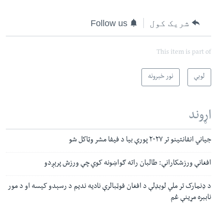
شریک کول
Follow us
This item is part of
لوبې
نور خبرونه
اړوند
جیاني انفانتینو تر ۲۰۲۷ پورې بیا د فیفا مشر وټاکل شو
افغانې ورزشکارانې: طالبان راته ګواښونه کوي چې ورزش پرېږدو
د ډنمارک تر ملي لوبډلې د افغان فوټبالرې نادیه ندیم د رسېدو کیسه او د مور
ناببره مړینې غم