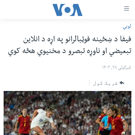
اس
لوبې
سي
کورپاڼه
فیفا د ښځینه فوټبالرانو په اړه د انلاین
ړ
افغانستان
تبعیضي او ناوړه تبصرو د مخنیوي هڅه کوي
تصالات
سیمه
صلي
امریکا
غبرګولی ۲۸, ۱۴۰۲
تن
نړۍ
ه
شریک کول
ښځې او نجونې
اړ
ئ
ځوانان
مومي
د بیان ازادي
ارښود
روغتیا
ه
سرمقاله
اړ