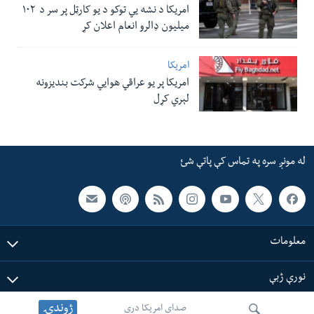
امریکا د نشه یي توکو د یو کارټل پر سر د ۱۰۲
میلیون ډالرو انعام اعلان کړ
امریکا
امریکا پر یو عراقي هوایي شرکت بندیزونه
لېري کړل
له مونږ سره په تماس کې پاتې شئ
معلومات
نورې ژبې
ژوندۍ
صدای امریکا دری