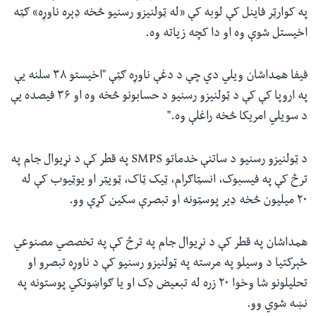
په کوارټر فاینل کې لوبه کې «له ټولنیزو رسنیو څخه ډېره ناوړه» ګټه
اخیستل شوې وه او دا کچه زیاته وه.
فیفا همداشان ویلي دي چې د دغې ناوړه ګټې "اخیستو ۳۸ سلنه یې
په اروپا کې کې د ټولنیزو رسنیو د حسابونو څخه وه او ۳۶ فیصده یې
د سویلي امریکا څخه راغلې وه."
د ټولنیزو رسنیو د ساتنې خدماتو SMPS په قطر کې د نړیوال جام په
ترڅ کې په فیسبوک، انسټاګرام، ټیک ټاک، ټویټر او یوټیوب کې له
۲۰ میلیون څخه ډیر پوسټونه او تبصرې سکین کړې وو.
همداشان په قطر کې د نړیوال جام په ترڅ کې په تخصصي مصنوعي
ځېرکتیا د وسیلو په مرسته په ټولنیزو رسنیو کې د ناوړه تبصرو او
تحلیلونو شا وخوا ۲۰ زره له تبعیض ډک او یا ګواښونکي پوستونه په
نښه شوي وو.