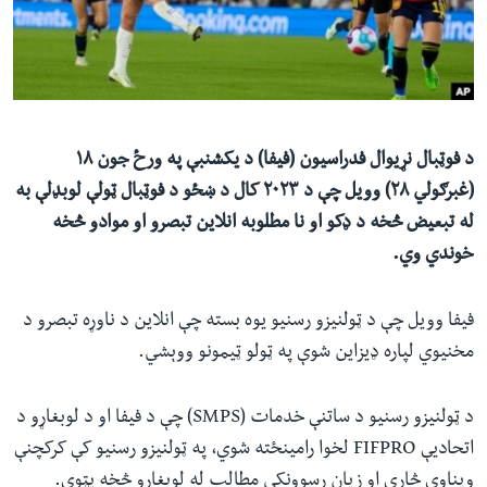
ئ
له مونږ سره په تماس کې پاتې شئ
ټون
ای
ه
ژبې
اړ
د فوټبال نړیوال فدراسیون (فیفا) د یکشنبې په ورځ جون ۱۸
ئ
(غبرګولي ۲۸) وویل چې د ۲۰۲۳ کال د ښځو د فوټبال ټولې لوبډلې به
له تبعیض څخه د ډکو او نا مطلوبه انلاین تبصرو او موادو څخه
خوندي وي.
فیفا وویل چې د ټولنیزو رسنیو یوه بسته چې انلاین د ناوړه تبصرو د
مخنیوي لپاره ډیزاین شوې په ټولو ټیمونو ووېشي.
د ټولنیزو رسنیو د ساتنې خدمات (SMPS) چې د فیفا او د لوبغاړو د
اتحادیې FIFPRO لخوا رامینځته شوي، په ټولنیزو رسنیو کې کرکچنې
ویناوې څاري او زیان رسوونکي مطالب له لوبغاړو څخه پټوي.