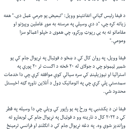
د فیفا رئیس ګیاني انفانتینو وویل: "تبعیض یو جرمي عمل دی." هغه
زیاته کړه چې، "د دې وسیلې په مرسته به موږ عاملین وپیژنو او
مقاماتو ته به یې رپوټ ورکړو، چې هغوی د خپلو اعمالو سزا
ومومي."
فیفا وویل، په روان کال کې د ښځو د فوټبال په نړیوال جام کې یو
شمیر ټیمونو چې د جولای له ۲۰ څخه د اګست تر ۲۰ پورې په
استرالیا او نیوزیلینډ کې سره سیالي کوي موافقه کړې چې دا خدمات
سمدستي پلي کړي چې په اتوماتيک ډول د آنلاین ناوړه ګټه اخیستل
محدود شي.
فیفا نن د یکشنبې په ورځ په یو راپور کې ویلي چې دا وسیله په قطر
کې د ۲۰۲۲ کال د نارینه وو د فوټبال په نړیوال جام کې لوبغاړو ته
وړاندیز شوې وه. په دغه نړیوال جام کې د انګلنډ او فرانسې ترمینځ