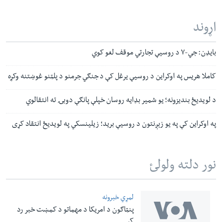
اړوند
بایډن: جي-۷ د روسیې تجارتي موقف لغو کوي
کاملا هریس په اوکراین د روسیې یرغل کې د جنګي جرمنو د پلټنو غوښتنه وکړه
د لویدیځ بندیزونه؛ یو شمیر بډایه روسان خپلې پانګې دوبۍ ته انتقالوي
په اوکراین کې په یو زېږنتون د روسیې برید؛ زیلینسکي په لویدیځ انتقاد کړی
نور دلته ولولئ
لمړي خبرونه
پنټاګون د امریکا د مهماتو د کمښت خبر رد
کړ