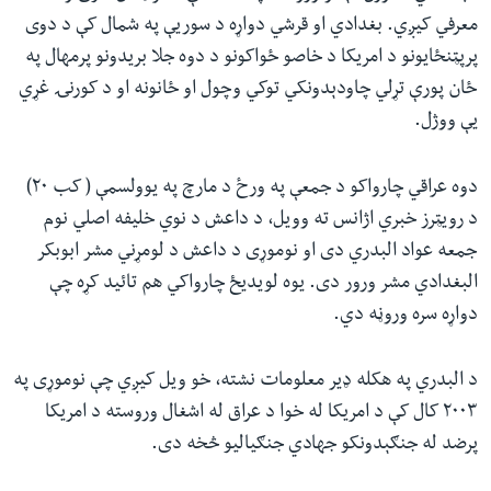
معرفي کیږي. بغدادي او قرشي دواړه د سوریې په شمال کې د دوی
پرپټنځایونو د امریکا د خاصو ځواکونو د دوه جلا بریدونو پرمهال په
ځان پورې تړلي چاودېدونکي توکي وچول او ځانونه او د کورنۍ غړي
یې ووژل.
دوه عراقي چارواکو د جمعې په ورځ د مارچ په یوولسمې ( کب ۲۰)
د رویټرز خبري اژانس ته وویل، د داعش د نوي خلیفه اصلي نوم
جمعه عواد البدري دی او نوموړی د داعش د لومړني مشر ابوبکر
البغدادي مشر ورور دی. یوه لویدیځ چارواکي هم تائید کړه چې
دواړه سره وروڼه دي.
د البدري په هکله ډیر معلومات نشته، خو ویل کیږي چې نوموړی په
۲۰۰۳ کال کې د امریکا له خوا د عراق له اشغال وروسته د امریکا
پرضد له جنګېدونکو جهادي جنګیالیو څخه دی.