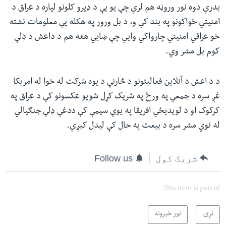
بدري دوه نور وروڼه هم لري چې یو یې د ډیرو کلونو لپاره د عراق د
امنیتي ځواکونو په بند کې و، د بل ورور په هکله یې معلومات نشته
خو عراقي امنیتي چارواکي وايي چې ښايي هغه هم د داعش د ډلې
کوم بل مشر وي.
د د اعش د آنلاین فعالیتونو د څارنې د یوه شرکت له خوا له امریکا
غږ سره د جمعې په ورځ په شریک کړل شویو عکسونو کې د عراق په
کرکوک او د لویدیځي افریقا په یوې سیمې کې ددغې ډلې جنګیالي
له نوي مشر سره د بیعت په حال کې لیدل کیږي.
شریک کول
Follow us
This item is part of
نړۍ
نور خبرونه