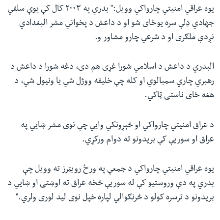
یوه عراقي امنیتي چارواکي وویل:" بدري په ۲۰۰۳ کال کې یوې سلفي
جهادي ډلې سره یوځای شو او د داعش د پخواني مشر البغدادي
نږدې ملګری او د شرعي چارو مشاور و.
البدري د داعش د اسلامي شورا غړی هم دی، دغه شورا د داعش د
رهبري چاري سمبالوي او کله چې خلیفه ووژل شي یا ونیول شي، د
هغه ځای ناستی ټاکي.
د عراق امنیتي چارواکي او څېړونکي وايي چې نوی مشر ښايي په
عراق او سوریې کې بریدونو ته دوام ورکړي.
یوه عراقي امنیتي چارواکي د جمعې په ورځ رویټرز ته وویل چې
بدري په دې وروستیو کې له سوریې څخه عراق ته اوښتی او ښايي د
بریدونو د ترسره کولو د څرنګوالي لپاره خپل نوی لید لوری ولري."