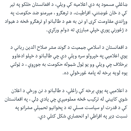
ښاغلي مسعود په دې اعلامیه کې ویلي، د افغانستان خلکو په تیر
کې د ځان غوښتنې، افراطیت، د ترهګرو ، میرمنو ضد حکومت په
وړاندې مقاومت کړی او نن به هم د طالبانو او ترهګرو څخه د هیواد
د ژغورنې پورې خپلې مبارزې ته دوام ورکړي.
د افغانستان د اسلامي جمعیت د ګوند مشر صلاح الدین رباني د
یوې اعلامیې په خپرولو سره ویلي دي چې طالبانو د خپلو ادعاوو
برخلاف چې ویلي وو یو ټول شموله حکومت به جوړوي ، د ټولنې
یوه لویه برخه له پامه غورځولې ده.
د اعلامیې په یوې برخه کې راغلي، د طالبانو د نن ورځې د اعلان
شوي کابینې له ترکیب څخه معلومیږي چې یادې ډلې ، په افغانستان
کې د قدرت او سیاست مسلې ته د پخوانیو تحمیلي مشرانو په
نسبت ډیر په افراطي او انحصاري شکل کتلي دي.