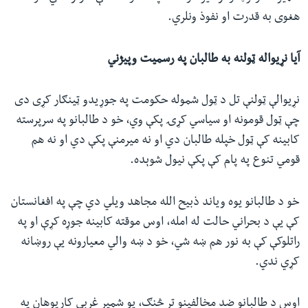
هغوی به قدرت او نفوذ ونلري.
آیا نړیواله ټولنه به طالبان په رسمیت وپيژني
نړیوالې ټولنې تل د ټول شموله حکومت په جوړیدو ټینګار کړی دی
چې ټول قومونه او سیاسي کړۍ پکې وي، خو د طالبانو په سرپرسته
کابینه کې ټول خپله طالبان دي او نه میرمنې پکې دي او نه هم
قومي تنوع په پام کې پکې نیول شوېده.
خو د طالبانو یوه ویاند ذبیح الله مجاهد ویلي دي‌ چې په افغانستان
کې یې د بحراني حالت له امله، اوس موقته کابینه جوړه کړې او په
راتلوکې کې به نور هم ښه شي، خو د ښه والي معیارونه یې روښانه
کړي ندي.
اوس د طالبانو ضد مخالفینو تر څنګ، یو شمیر غربي کارپوهان په