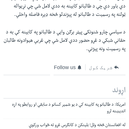
دې باور دي چې د طالبانو کابینه به ددې لامل شي چې نړیواله
ټولنه په رسمیت د طالبانو له پيژندلو څخه ډیره فاصله واخلي.
د سیاسي‌ چارو شنونکی پیټر برګن وایي د طالبانو په کابینه کې به د
حقاني شبکې د غړو حضور ددې لامل شي چې غربي هیوادونه طالبان
په رسمیت ونه پيژني.
شریک کول
Follow us
اړوند
امریکا: د طالبانو په کابینه کې د یو شمیر کسانو د سابقې او روابطو په اړه
اندیښنه لرو
له افغانستان څخه وتل؛ بلینکن د کانګرس غړو ته ځواب ورکوي