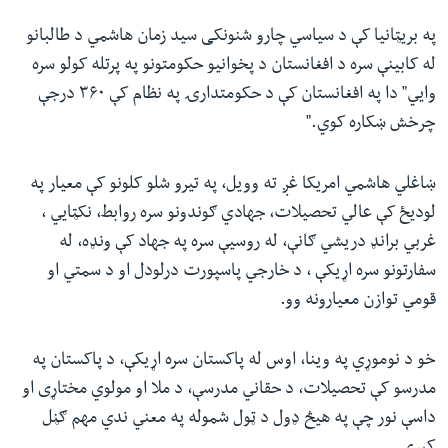
په بریټانیا کې د سیاسي چارو شنونکی سید زمان هاشمي د طالبانو
له کابینې سره د افغانستان د پخوانیو حکومتونو په پرتله کولو سره
وایي" دا په افغانستان کې د حکومتدارۍ په نظام کې ۳۶۰ درجې
چرخش ښکاره کوي."
ښاغلي هاشمي امریکا غږ ته وویل، په تیرو شلو کلونو کې معیار په
لودیځ کې عالي‌ تحصیلات، جهادي ګوندونو سره روابط، نکټایي ،
غربي برانډ دریشي ګانې، له روسیې سره په جهاد کې ونډه، له
سفارتونو سره اړیکې ، د خارجي پاسپورت درلودل او د سمتي او
قومي توازن معیارونه وو.
خو د نوموړي په وینا، اوس له پاکستان سره اړیکې، د پاکستان په
مدرسو کې تحصیلات، د حقاني مدرسې، د ملا او مولوي مختاړی او
داسې نور چې په هیڅ ډول د ټول شموله په معني ندي مهم ګڼل