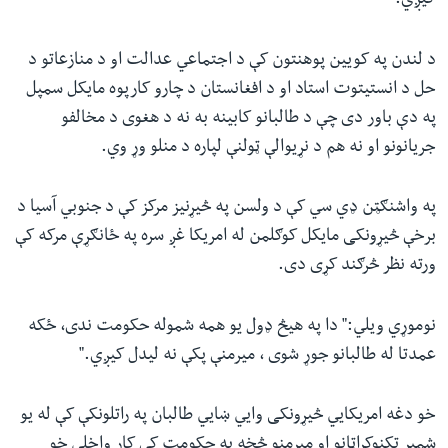
کیږي.
د لندن په کویین پوهنتون کې د اجتماعي عدالت او د منازعاتو د
حل د انستیتوت استاد او د افغانستان د چارو کارپوه مایکل سمپل
په دې باور دی چې د طالبانو کابینه به نه د هغوی د مخالفو
جریانونو او نه هم د نړیوالې ټولنې لپاره د منلو وړ وي.
په واشنګټن ډي سي کې د ولسن په څیړنیز مرکز کې د جنوبي‌ آسیا د
برخې څیړونکی مایکل کوګلمن له امریکا غږ سره په ځانګړې مرکه کې
ورته نظر څرګند کړی دی.
نوموړي ویلي:" دا په هیڅ ډول یو همه شموله حکومت ندی، ځکه
عمدتا له طالبانو جوړ شوی ، میرمنې پکې نه لیدل کیږي."
خو دغه امریکایي څیړونکی وایي ښايي طالبان په راتلونکې کې له یو
شمیر تکنوکراټانو او میرمنو څخه په حکومت کې کار واخلي خو