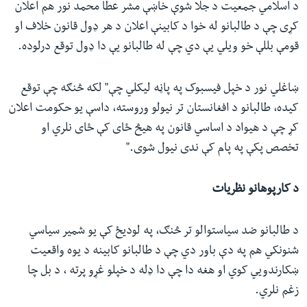
د اسلامي جمعیت د جلا شوې خاښې مشر عطا محمد نور هم اعلان
کړی چې د طالبانو له خوا د کابینې اعلان د هر ډول قانون خلاف او
قومې بللې خو ویلي‌ یې دي‌ چې له طالبانو یې دا ډول توقع درلوده.
ښاغلي نور د خپل فیسبوک په پاڼه لیکلي چې" لکه څنګه چې توقع
کیده، طالبانو د افغانستان تر نیولو وروسته، داسې یو حکومت اعلان
کړ چې د هیواد د اساسي قانون په هیڅ ځای کې ځای نلري او
تخصص پکې په پام کې ندی نیول شوی."
د کارپوهانو نظریات
د طالبانو ضد سیاستوالو تر څنګ، په لودیځ کې یو شمیر سیاسي
شنونکي هم په دې باور دي چې د طالبانو کابینه د یوه واقعیت
ښکارندويي کوي او هغه دا چې دا ډله د خپلو غړو پرته ، د بل چا
زغم نلري.