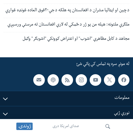
د چین او ایټالیا مشران د افغانستان په هلکه د جي۲۰فوق العاده غونډه غواړي
ملګري ملتونه: هیله من یو ژر د ځمکې له لارې افغانستان ته مرستې ورسیږي
مجاهد د کابل مظاهرې "اشوب" او اعتراض کوونکي "اشوبګر" وګڼل
له مونږ سره په تماس کې پاتې شئ
معلومات
نورې ژبې
ژوندۍ
صدای امریکا دری