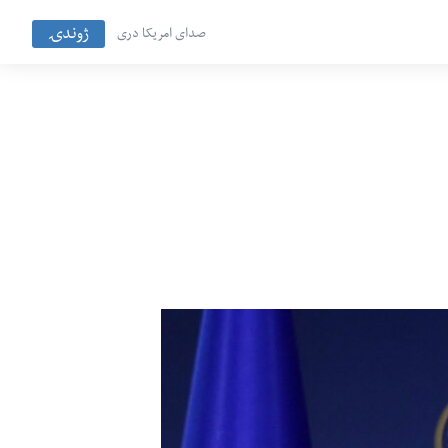
ژوندۍ
صدای امریکا دری