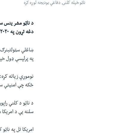
ناټو خپله کلنۍ دفاعي بودیجه لوړه کړه
د ناټو مشر ینس سټ
دغه تړون په ۲۰۲۰ کې خپله دفاعي بودیجه زیات کړې ده.
ښاغلي سټولتبنرګ پ
په پرلپسې ډول خپل
نوموړي زیاته کړه:
ځکه چې امنیتي س
سلنه یې د امریکا 
امریکا تل په ناټو 