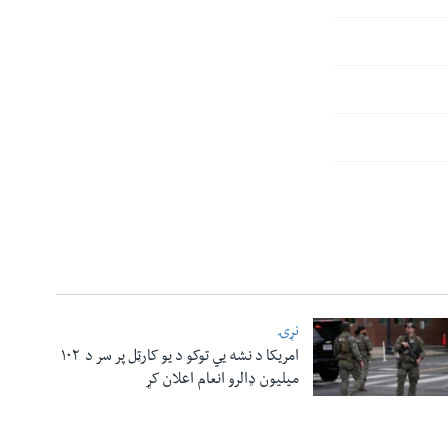
نړۍ
امریکا د نشه یي توکو د یو کارټل پر سر د ۱۰۲
میلیون ډالرو انعام اعلان کړ