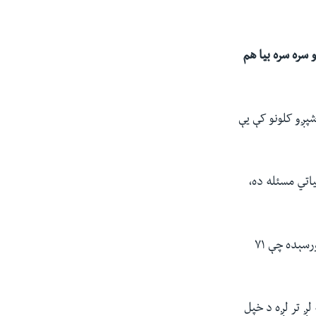
 سره سره بیا هم
شپږو کلونو کې یې
یاتي مسئله ده،
د ناټو د کلني راپور په اساس تېرکال د دغه سازمان دفاعي بودیجه ۱.۰۲۸ تریلیون ډالرو ته ورسېده چې ۷۱
لږ تر لږه د خپل