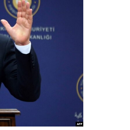
ئ
ټون
ای
ه
اړ
ئ