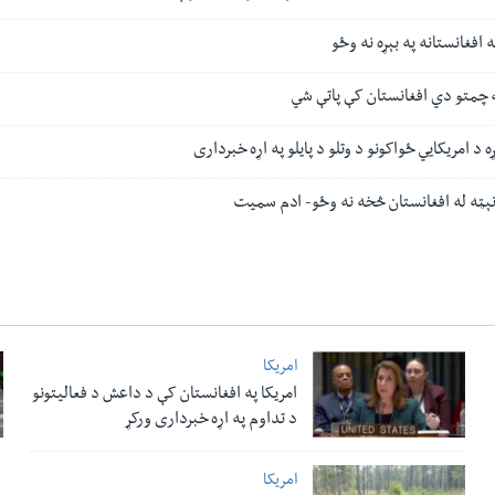
ه افغانستانه په بېړه نه وځو
 چمتو دي افغانستان کې پاتې شي
 د امریکایي ځواکونو د وتلو د پایلو په اړه خبرداری
ېټه له افغانستان څخه نه وځو- ادم سمیت
امریکا
امریکا په افغانستان کې د داعش د فعالیتونو
د تداوم په اړه خبرداری ورکړ
امریکا