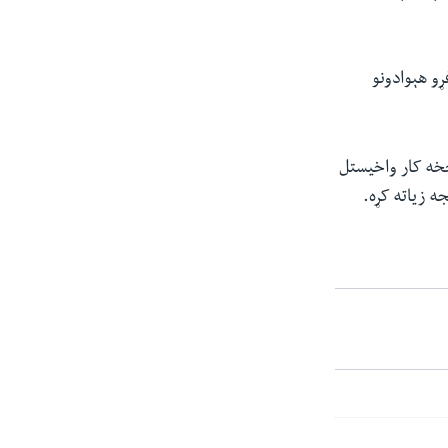
ړو هېوادونو
خه کار واخیستل
ه زیاته کړه.