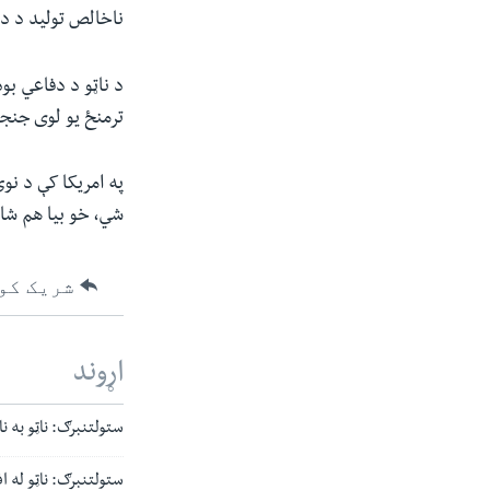
ناخالص تولید د دو
د ناټو د دفاعي بو
ترمنځ یو لوی جنجا
په امریکا کې د ن
شي، خو بیا هم شای
شریک کو
اړوند
ستولتنبرګ: ناټو به
ستولتنبرګ: ناټو له اف