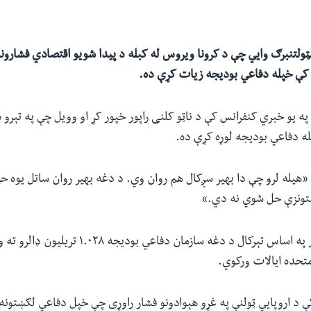
ولتنبرګ وايي‌ چې د کرونا ویروس له کبله د پیدا شویو اقتصادي فشارونو
ه یو خبري کنفرانس کې د ناټو کلنی راپور خپور کړ او وویل چې په تېرو 
ه دفاعي بودیجه لوړه کړې ده.
 «هیله لرو چې دا بهیر سږکال هم روان وي. د دغه بهیر روان ساتل یوه ح
تونزې حل شوي نه دي.»
متحده ایالات ورکوي.
کې د اروپايي ټولنې په غړو هېوادونو فشار راوړی چې خپل دفاعي لګښتونه 