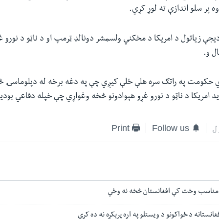
ه پر سلو اندازې ته لوړ کړي.
دیجې زیاتول د امریکا د مخکني ولسمشر دونالډ ټرمپ او د ناټو د نورو غ
ل و.
وي حکومت په راتګ سره هلې ځلې کیږي چې په دغه برخه له دپلوماسۍ څ
د امریکا د ناټو د نورو غړو هېوادونو څخه وغواړي چې خپله دفاعي بودیج
ل
Follow us
Print
 نامناسب وخت کې افغانستان څخه نه وځي
غانستانه د ځواکونو د ویستلو په اړه پرېکړه نه ده کړې