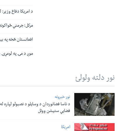
د امریکا دفاع وزیر: ل
مرکل: جرمني ځواکونه
افغانستان څخه په بیړه
موږ د مۍ په لومړۍ ن
نور دلته ولولئ
نور خبرونه
د ناسا فضانوردان د وسایلو د نصبولو لپاره له
فضایي ستیشن ووتل
امریکا