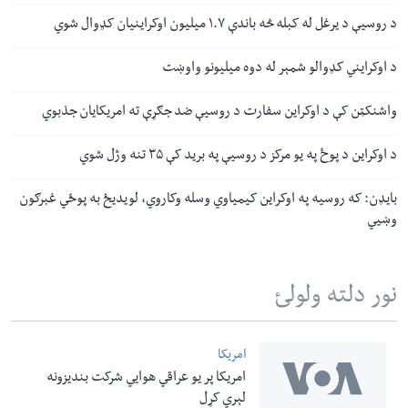
د روسیې د یرغل له کبله څه باندې ۱.۷ میلیون اوکراینیان کډوال شوي
د اوکرایني کډوالو شمېر له دوه میلیونو واوښت
واشنکټن کې د اوکراین سفارت د روسیې ضد جګړې ته امریکایان جذبوي
د اوکراین د پوځ په یو مرکز د روسیې په برید کې ۳۵ تنه وژل شوي
بایډن: که روسیه په اوکراین کیمیاوي وسله وکاروي، لویدیځ به پوځي غبرګون
وښيي
نور دلته ولولئ
امریکا
امریکا پر یو عراقي هوایي شرکت بندیزونه
لېري کړل