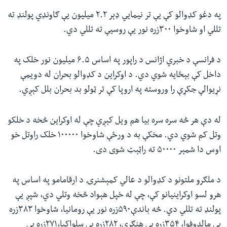
په دغو کډوالو کې یې تر نیمایي ډېر ۲.۲ میلیون يې ګاونډي پولنډ ته
تللي او شاوخوا ۳۰۰زره نور یې روسیې ته تللي دي.
د فرانسې د خبري اژانس د راپور په اساس ۶.۵ میلیون نور خلک په
داخل کې بېځایه شوي دي. د اوکراین د کډوالو بحران له دویمې
نړیوالې جکړې را وروسته په اروپا کې تر ټولو بد بحران بلل کېږي.
له دې هر څه سره سره بیا هم ویل کېږي چې له اوکراین څخه د خلکو
وتل کم شوي دي. مخکې به د ورځې شاوخوا ۱۰۰۰۰۰ خلک راوتل خو
اوس دا شمېر ۵۰۰۰۰ ته راټېټ شوی دی.
د ملګرو ملتونو د کډوالو د عالي کمېشنرۍ د ارقامامو په اساس په
هرو لسو اوکراینیانو کې، چې له خپل هېواد څخه وتلي دي، شپږ یې
پولنډ ته تللي دي. څه باندې۵۹۰زره نور یې رومانیا، شاوخوا ۳۸۳زره
یې مالدوفوا، ۳۵۴زره یې هنګري، ۲۸۲زره یې سلواکیا،۲۷۱زره یې