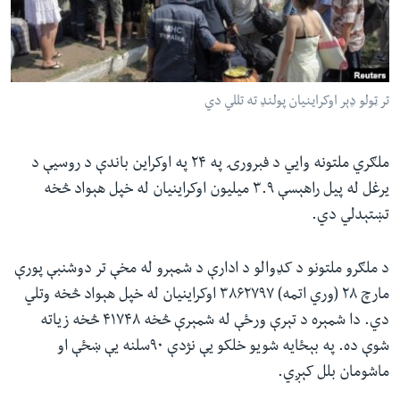
ئ
له مونږ سره په تماس کې پاتې شئ
ټون
ای
ه
تر ټولو ډېر اوکراینیان پولنډ ته تللي دي
ژبې
اړ
ئ
ملګري ملتونه وايي د فبرورۍ په ۲۴ په اوکراین باندې د روسیې د
یرغل له پيل راهېسې ۳.۹ میلیون اوکراینیان له خپل هېواد څخه
تښتېدلي دي.
د ملګرو ملتونو د کډوالو د ادارې د شمېرو له مخې تر دوشنبې پورې
مارچ ۲۸ (وري اتمه) ۳۸۶۲۷۹۷ اوکراینیان له خپل هېواد څخه وتلي
دي. دا شمېره د تېرې ورځې له شمېرې څخه ۴۱۷۴۸ څخه زیاته
شوې ده. په بېځایه شویو خلکو یې نژدې ۹۰سلنه یې ښځې او
ماشومان بلل کېږي.