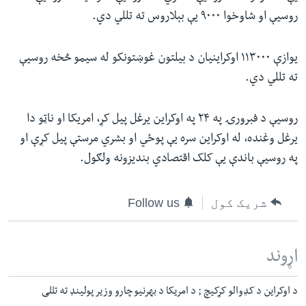
روسیې او شاوخوا ۹۰۰۰ یې بېلاروس ته تللي دي.
یوازې ۱۱۳۰۰۰ اوکراینیان د بیلتون غوښتونکو له سیمو څخه روسيې
ته تللي دي.
روسيې د فبرورۍ په ۲۴ په اوکراین یرغل پیل کړ، امریکا او ناټو دا
یرغل وغنده، له اوکراین سره یې پوځي او بشري مرستې پیل کړې او
په روسیې باندې یې کلک اقتصادي بندیزونه ولګول.
شریک کول
Follow us
اړوند
د اوکراین د کډوالو کړکیچ ; د امریکا د بهرنیو چارو وزیر پولینډ ته تللی