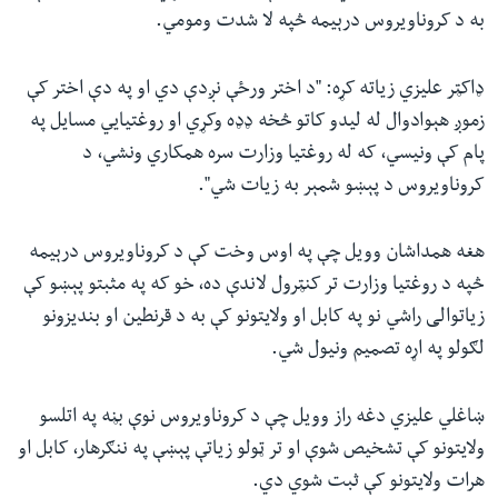
به د کروناویروس درېیمه څپه لا شدت ومومي.
ډاکټر عليزي زیاته کړه: "د اختر ورځې نږدې دي او په دې اختر کې
زموږ هېوادوال له لیدو کاتو څخه ډډه وکړي او روغتیايي مسایل په
پام کې ونیسي، که له روغتیا وزارت سره همکاري ونشي، د
کروناویروس د پېښو شمېر به زیات شي".
هغه همداشان وویل چې په اوس وخت کې د کروناویروس درېیمه
څپه د روغتیا وزارت تر کنټرول لاندې ده، خو که په مثبتو پېښو کې
زیاتوالی راشي نو په کابل او ولایتونو کې به د قرنطین او بندیزونو
لګولو په اړه تصمیم ونیول شي.
ښاغلي علیزي دغه راز وویل چې د کروناویروس نوې بڼه په اتلسو
ولایتونو کې تشخیص شوې او تر ټولو زیاتې پېښې په ننګرهار، کابل او
هرات ولایتونو کې ثبت شوي دي.