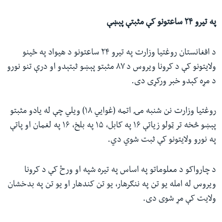
په تیرو ۲۴ ساعتونو کې مثبتې پېښې
د افغانستان روغتیا وزارت په تیرو ۲۴ ساعتونو د هیواد په ځينو
ولایتونو کې د کرونا ویروس د ۸۷ مثبتو پېښو ثبتېدو او درې تنو نورو
د مړه کېدو خبر ورکړی دی.
روغتیا وزارت نن شنبه مۍ اتمه (غوايي ۱۸) ویلي چې له یادو مثبتو
پېښو څخه تر ټولو زیاتې ۱۶ په کابل، ۱۵ په بلخ، ۱۶ په لغمان او پاتې
په نورو ولایتونو کې ثبت شوي دي.
د چارواکو د معلوماتو په اساس په تیره شپه او ورځ کې د کرونا
ویروس له امله یو تن په ننګرهار، یو تن کندهار او یو تن په بدخشان
ولایت کې مړ شوی دی.