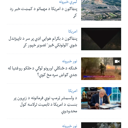
لمړي خبرونه
پنټاګون د امریکا د مهماتو د کمښت خبر رد
کړ
امریکا
پنټاګون د بګرام هوایي اډې پر سر د ناپيژندل
شوې 'الوتونکي څيز' تصویر خپور کړ
نور خبرونه
څنګه د ځنګلي اورونو لوګي د خلکو روغتیا له
جدي ګواښ سره مخ کوي؟
امریکا
د ولسمشر ټرمپ نوي فرمانونه د زېږون پر
بنسټ د امریکا د تابعیت ترلاسه کول
محدودوي
نور خبرونه