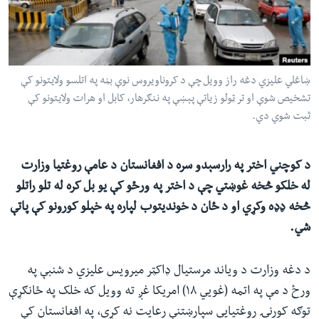
ئ
له مونږ سره په تماس کې پاتې شئ
ټون
ای
ه
ښاغلي علیزي دغه راز وویل چې د کروناویروس نوې بڼه په اتلسو ولایتونو کې
ژبې
اړ
تشخیص شوې او تر ټولو زیاتې پېښې په ننګرهار، کابل او هرات ولایتونو کې
ثبت شوي دي.
ئ
د کوچني اختر په رارسېدو سره د افغانستان د عامې روغتیا وزارت
له خلکو څخه غوښتي چې د اختر په ورځو کې یو بل کره له تلو راتلو
څخه ډډه وکړي او د ځان د خوندیتوب لپاره په خپلو کورونو کې پاتې
شي.
د دغه وزارت د ویاند مرستیال ډاکټر میرویس عليزي د شنبې په
ورځ د مې په اتمه (غويي ۱۸) امریکا غږ ته وویل که خلک په ځانګړې
توګه کورنۍ روغتیايي سپارښتنې رعایت نه کړي، په افغانستان کې