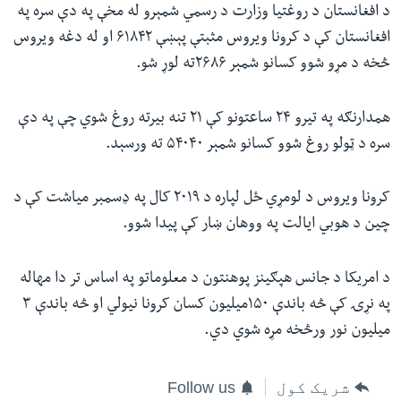
د افغانستان د روغتیا وزارت د رسمي شمېرو له مخې په دې سره په
افغانستان کې د کرونا ویروس مثبتې پېښې ۶۱۸۴۲ او له دغه ویروس
څخه د مړو شوو کسانو شمېر ۲۶۸۶ته لوړ شو.
همدارنګه په تیرو ۲۴ ساعتونو کې ۲۱ تنه بیرته روغ شوي چې په دې
سره د ټولو روغ شوو کسانو شمېر ۵۴۰۴۰ ته ورسېد.
کرونا ویروس د لومړي ځل لپاره د ۲۰۱۹ کال په ډسمبر میاشت کې د
چین د هوبي ایالت په ووهان ښار کې پيدا شوو.
د امریکا د جانس هپګینز پوهنتون د معلوماتو په اساس تر دا مهاله
په نړۍ کې څه باندې ۱۵۰میلیون کسان کرونا نیولي او څه باندې ۳
میلیون نور ورڅخه مړه شوي دي.
شریک کول
Follow us