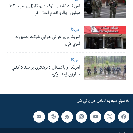
امریکا د نشه یي توکو د یو کارټل پر سر د ۱۰۲
میلیون ډالرو انعام اعلان کړ
امریکا
امریکا پر یو عراقي هوایي شرکت بندیزونه
لېري کړل
امریکا
امریکا او پاکستان د ترهګرۍ پر ضد د ګډې
مبارزې ژمنه وکړه
له مونږ سره په تماس کې پاتې شئ