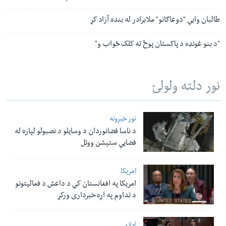
طالبان وايي "دوعاګانو" ملابرادر له بنده آزاد کړ
"د بنو غونډه د پاکستان پوځ ته کلک ځواب و"
نور دلته ولولئ
نور خبرونه
د ناسا فضانوردان د وسایلو د نصبولو لپاره له
فضایي ستیشن ووتل
امریکا
امریکا په افغانستان کې د داعش د فعالیتونو
د تداوم په اړه خبرداری ورکړ
نړۍ