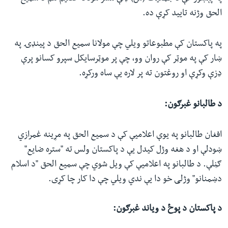
الحق وژنه تایید کړې ده.
په پاکستان کې مطبوعاتو ویلي چې مولانا سمیع الحق د پینډۍ په
ښار کې په موټر کې روان وو، چې پر موټرسایکل سپرو کسانو پرې
ډزې وکړې او روغتون ته پر لاره یې ساه ورکړه.
د طالبانو غبرګون:
افغان طالبانو په یوې اعلامیې کې د سمیع الحق په مړینه غمرازي
ښودلې او د هغه وژل کیدل یې د پاکستان ولس ته "ستره ضایع"
ګڼلې. د طالبانو په اعلامیې کې ویل شوي چې سمیع الحق "د اسلام
دښمنانو" وژلی خو دا یې ندي ویلي چې دا کار چا کړی.
د پاکستان د پوځ د ویاند غبرګون: