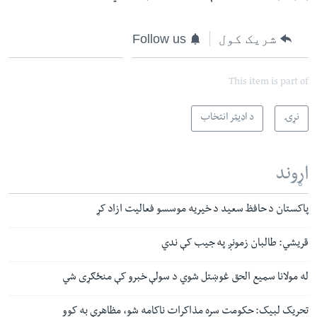
شریک کول
Follow us
This item is part of
نړۍ
د اډیټر انتخاب
اړوند
پاکستان د حافظ سعید د خیریه موسسو فعالیت ازاد کړ
قریشي: طالبان زمونږ په جیب کې ندي
له مولانا سمیع الحق غوښتل شوي د سولې خبرو کې منځګړی شي
تحریک لبیک: حکومت سره مذاکرات ناکامه شو، مظاهرې به کوو