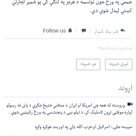
جمعې په ورځ جون نولسمه د هرمز په تنګي کې یو شمیر تجارتي
کښتي لیدل شوي دي.
شریک کول
Follow us
This item is part of
لمړي خبرونه
نور خبرونه
اړوند
وروسته له هغه چې امریکا او ایران د منځني ختیځ جګړې د پای ته رسولو
لپاره موقتی تړون لاسلیک کړ، د تیلو بیې د پنجشنبې په ورځ راټیټیې شوې .
سپینه ماڼۍ: اسرائیل او حزب الله ډلې په اوربند هوکړه وکړه