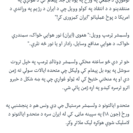
نوموړي د جمعې په ورځ په یوه بل جلا پیغام کې د هوکړې په
منتقدینو د د انتقاد په کولو وویل چې د ایران د رژیم په وړاندې د
امریکا د پوځ عملیاتو "ایران کمزوری کړ!"
ولسمشر ټرمپ وویل:" هغوی (ایران) نور هوایي ځواک، سمندري
ځواک، د هوایي مدافع وسایل، رادار او یا نور څه نلري."
خو تر دې څو ساعته مخکې ولسمشر ډونالډ ټرمپ په خپل تروت
سوشل په یوه بل پیغام کې ولیکل چې متحده ایالات سولې ته ژمن
دي او په منځني ختیځ کې له ټولو غواړي چې په ښه شکل د خبرو
اترو ترسره کیدو په اړه ژمن پاتې شي.
متحدو ایالتونو د ولسمشر مرستیال جې ډي ونس هم د پنجشنبې په
ورځ (جون ۱۸) په سپینه ماڼۍ کې له ایران سره د متحدو ایالتونو د
لاسلیک شوي هوکړه لیک ملاتړ وکړ.