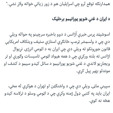
همدارنګه توقع لرو چې اسرایلیان هم د زور زیاتي خواته ولاړ نشي."
د ایران د غني شویو یورانیمو برخلیک
اسوشیټد پرس خبري آژانس د دوو باخبره سرچینو په حواله ویلي
دي چې د ولسمشر ټرمپ ځانګړي استازي ستیف ویتکاف امریکایي
قانون جوړونکو ته ویلي دي چې ایران به د اټومي انرژۍ نړیوال
اژانس ته بلنه ورکړي چې د هغه هیواد اټومي تاسیسات وګوري او تر
ویجاړیو لاندې د غني شویو یورانیمو د ساتل کیدو سیمو د کشف او
موندلو بهیر پیل کړي.
سپینې ماڼۍ ویلي دي چې د واشنګټن او تهران د هوکړې له مخې،
ایران باید په کتبي ډول ژمنه وکړي چې د اټومي وسلو د ترلاسه کیدو
هڅه نه کوي.