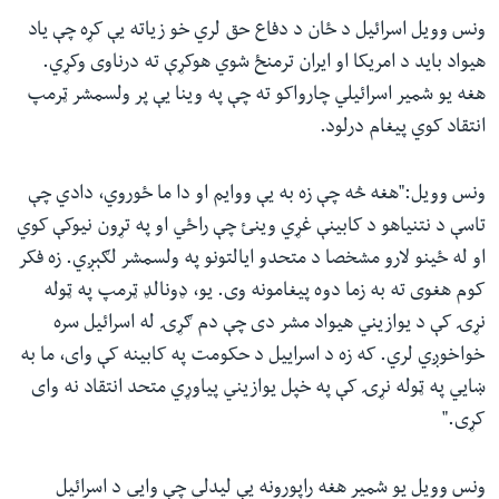
ونس وویل اسرائیل د ځان د دفاع حق لري خو زیاته یې کړه چې یاد
هیواد باید د امریکا او ایران ترمنځ شوي هوکړې ته درناوی وکړي.
هغه یو شمیر اسرائیلي چارواکو ته چې په وینا یې پر ولسمشر ټرمپ
انتقاد کوي پیغام درلود.
ونس وویل:"هغه څه چې زه به یې ووایم او دا ما ځوروي، دادي چې
تاسې د نتنیاهو د کابینې غړي وینئ چې راځي او په تړون نیوکې کوي
او له ځینو لارو مشخصا د متحدو ایالتونو په ولسمشر لګېږي. زه فکر
کوم هغوی ته به زما دوه پیغامونه وی. یو، ډونالډ ټرمپ په ټوله
نړۍ کې د یوازیني هیواد مشر دی چې دم ګړۍ له اسرائیل سره
خواخوږي لري. که زه د اسراییل د حکومت په کابینه کې وای، ما به
ښایي په ټوله نړۍ کې په خپل یوازیني پیاوړي متحد انتقاد نه وای
کړی."
ونس وویل یو شمیر هغه راپورونه یې لیدلي چې وایي د اسرائیل