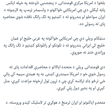
بلخوا د امریکا مرکزي قومندانۍ د پنجشنبې ناوخته په خپله ایکس
پاڼه لیکلي دي چې امریکایي ځواکونو د ولسمشر ټرمپ په لارښونه د
ایران سواحلو او بندرونو ته د کښتیو په تګ راتګ نافذه شوې محاصره
پای ته رسولې ده.
سنټکام ویلي دي چې امریکایي ځواکونه په عربي خلیج او عمان
خلیج کې ایراني بندرونو ته د تلونکو او راتلونکو کښتیو د تګ راتګ په
وړاندې خنډ نه جوړوي.
دې قومندانۍ ویلي د متحده ایالاتو د محاصرې اقدامات پای ته
رسول شوي خو د امریکا سمندري کښتۍ به په همدې سیمه کې پاتې
شي ترڅو ډاډ ترلاسه کړي چې د تړون ټول اړخونه مراعت کیږي، منل
کیږي او په بشپړ ډول پلي کیږي.
متحدو ایالتونو او ایران ترمنځ د هوکړې تر لاسلیک کیدو وروسته، د