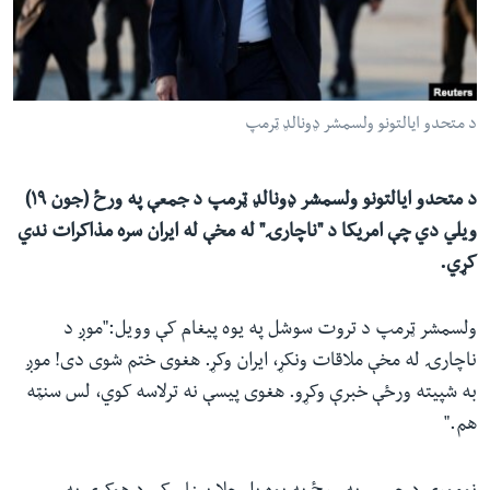
ئ
له مونږ سره په تماس کې پاتې شئ
ټون
ای
ه
د متحدو ایالتونو ولسمشر ډونالډ ټرمپ
ژبې
اړ
ئ
د متحدو ایالتونو ولسمشر ډونالډ ټرمپ د جمعې په ورځ (جون ۱۹)
ویلي دي چې امریکا د "ناچارۍ" له مخې له ایران سره مذاکرات ندي
کړي.
ولسمشر ټرمپ د تروت سوشل په یوه پیغام کې وویل:"موږ د
ناچارۍ له مخې ملاقات ونکړ، ایران وکړ. هغوی ختم شوی دی! موږ
به شپیته ورځې خبرې وکړو. هغوی پیسې نه ترلاسه کوي، لس سنټه
هم."