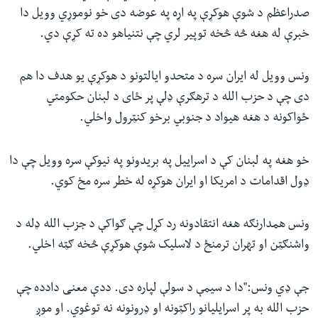
صدراعظم د شوې هوکړې په اړه په عوضه دی خو نوموړي وویل دا
خبرې له هغه څه څخه توپیر لري چې نتنیاهو ده ته کړې دي.
ونس وویل له ایران سره د متحدو ایالتونو د هوکړې یو هدف دا هم
دی چې د حزب الله د ترهګرې ډلې پر ځای د لبنان حکومتي
ځواکونه د هغه هیواد د جنوبي برخو کنټرول واخلي.
خو هغه په لبنان کې د اسراییل په بریدونو په نیوکې سره وویل چې دا
ډول اقدامات د امریکا او ایران هوکړه له خطر سره مخ کوي.
ونس همدارنګه هغه انتقادونه رد کړل چې ګواکې د جزب الله ډله د
واشنګټن او تهران ترمنځ د لاسلیک شوې هوکړې څخه ګټه اخلي.
جې ډي ونس:"دا د سیمې د سولې لپاره دی. ددې معنی دادده چې
حزب الله به پر اسرایلیانو راکټونه او ډرونونه نه توغوي. او موږ