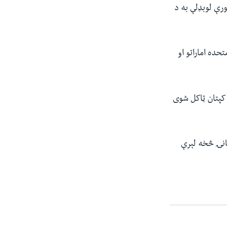
ګروپ دوه نورې لوبډلې به د
حده اماراتو او
کپتان ټاکل شوی
انۍ څخه لېرې