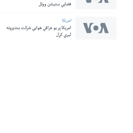
له مونږ سره په تماس کې پاتې شئ
فضایي ستیشن ووتل
امریکا
امریکا پر یو عراقي هوایي شرکت بندیزونه
ژبې
لېري کړل
معلومات
نورې ژبې
اړیکې
صدای امریکا د
زموږ په اړه
ډیوه راډیو
٥٠٨ ماده
VOA English
ستاسې محرمیت
وائس آف امریکہ