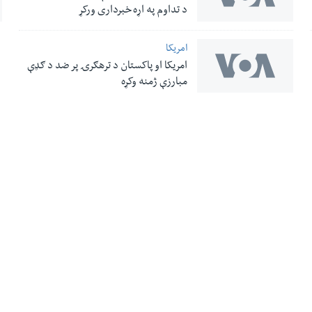
د تداوم په اړه خبرداری ورکړ
امریکا
امریکا او پاکستان د ترهګرۍ پر ضد د ګډې
مبارزې ژمنه وکړه
له مونږ سره په تماس کې پاتې شئ
ری