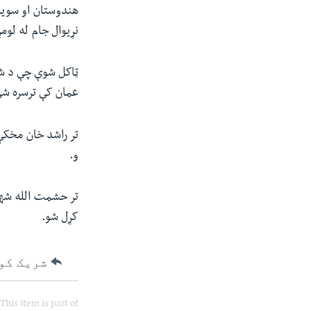
نړیوال جام له لوم
ټاکل شوې چې د شل 
عمان کې ترسره ش
تر راشد خان مخکې
و.
تر حشمت الله شهی
کړل شو.
شریک کو
This item is part of