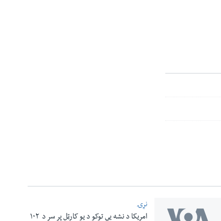
نړۍ
امریکا د نشه یي توکو د یو کارټل پر سر د ۱۰۲