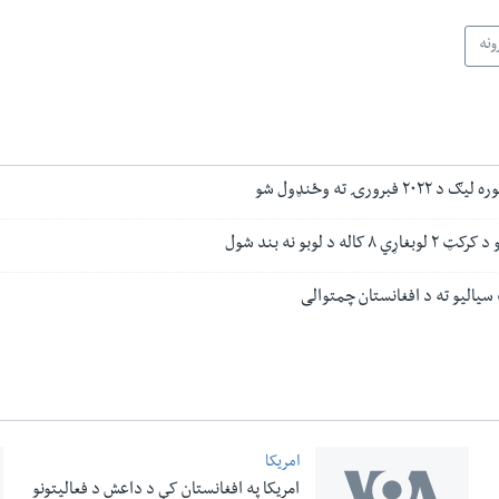
ونه
برورۍ ته وځنډول شو
له د لوبو نه بند شول
سیالیو ته د افغانستان چمتوالی
امریکا
امریکا په افغانستان کې د داعش د فعالیتونو