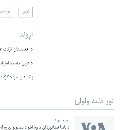
لوبې
نور خبر
اړوند
د افغانستان کرکټ غوره لیګ د ۲۰۲۲ ف
د عربي متحده اماراتو د کرکټ ۲ لوبغاړي ۸ کا
پاکستان سره د کرکټ 
نور دلته ولولئ
نور خبرونه
د ناسا فضانوردان د وسایلو د نصبولو لپاره له