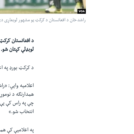
راشد خان د افغانستان د کرکټ یو مشهور لوبغاړی د
د افغانستان کرکټ 
لوبډلې کپتان شو.
د کرکټ بورډ په ا
اعلامیه وايي: «را
همدارنګه د نوموړي
چې په راس کې یې ع
انتخاب شو.»
په اعلامیې کې همدغ