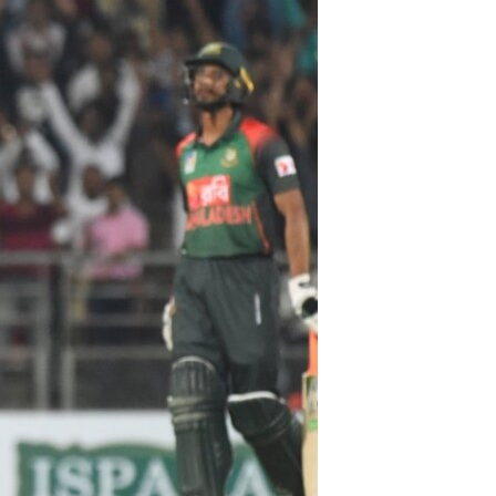
ئ
ټون
ای
ه
اړ
ئ