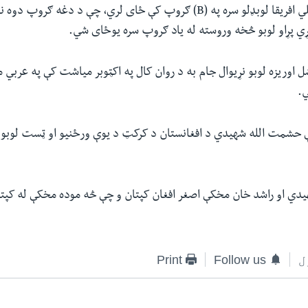
هندوستان او سویلي افریقا لوبډلو سره په (B) ګروپ کې ځای لري، چې د دغه 
ړي پړاو لوبو څخه وروسته له یاد ګروپ سره یوځای شي.
اوریزه لوبو نړیوال جام به د روان کال په اکټوبر میاشت کې په عربي مت
ي.
 حشمت الله شهیدي د افغانستان د کرکټ د یوې ورځنیو او ټست لوبو 
دي‌ او راشد خان مخکې اصغر افغان کپتان و چې څه موده مخکې له کپت
ل
Follow us
Print