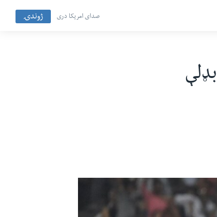
ژوندۍ
صدای امریکا دری
بډلې