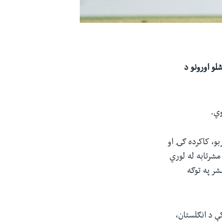
و اورونو د
وي.
و، کاکرده ګۍ او
مشرتابه له لوري
شر په توګه
کې د انګلستان،