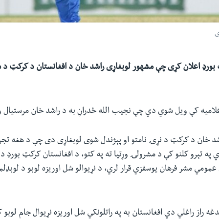
ی
بورډ اعلان کړی چې مشهور لوبغاړی راشد خان د افغانستان د کرکټ د شل
علامیه کې ویل شوي دي چې نجیب الله ځدراڼ به د راشد خان مرستیال 
شد خان د کرکټ د نړۍ نامتو او پېژندل شوی لوبغاړی دی چې د هغه تجرب
 په تېرو کلنو کې د مشرولۍ وړتیا ته په کتو، د افغانستان کرکټ بورډ د 
مومي مشر فرهان یوسفزي قرار لري، د نړیوالو شل اوریزه لوبو د لوبډلم
ه راز راغلي‌ دي افغانستان به په راتلونکي شل اوریزه نړیوال جام لوبو 