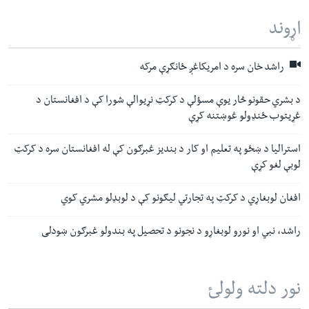
اړوند
راشد خان سره د امریکاغږ ځانګړې مرکه
د بشري حقونو څار یوې مسؤلې د کرکټ نړیوالې شورا کې د افغانستان د
غړیتوب ځنډولو غوښتنه کړې
استرالیا د ښځو په تعلیم او کار د بندیز غبرګون کې له افغانستان سره د کرکټ
لوبې لغو کړې
افغان لوبغاړي د کرکټ په تجارتي لیګونو کې د لوبډلو مشري کوي
راشد، نبي او نورو لوبغاړو د نجونو د تحصیل په بندولو غبرګون ښودلی
نور دلته ولولئ