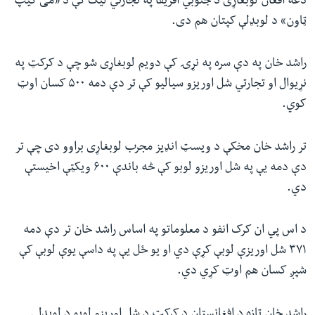
دغه افغان لوبغاړی د جنوبي افریقا په تجارتي لیګ کې د «می کیپ
ټاون» د لوبډلې کپتان هم دی.
راشد خان په دې سره په نړۍ کې دویم لوبغاړی شو چې د کرکټ په
نړیوال او تجارتي شل اوریزو سیالیو کې تر دې دمه ۵۰۰ کسان اوټ
کوي.
تر راشد خان مخکې د ویسټ انډ‌یز مجرب لوبغاړی براوو دی چې تر
دې دمه یې په شل اوریزو لوبو کې څه باندې ۶۰۰ ویکټې اخیستې
دي.
د اس پي‌ ان کرک انفو د معلوماتو په اساس راشد خان تر دې دمه
۳۷۱ شل اوریزې لوبې کړې دي او یو ځل یې په داسې یوې لوبې کې
شپږ کسان هم اوټ کړي دي.
راشد خان تازه د افغانستان د کرکټ د شل اوریزو لوبو د لوبډلې