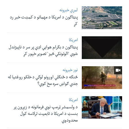
لمړي خبرونه
پنټاګون د امریکا د مهماتو د کمښت خبر رد
کړ
امریکا
پنټاګون د بګرام هوایي اډې پر سر د ناپيژندل
شوې 'الوتونکي څيز' تصویر خپور کړ
نور خبرونه
څنګه د ځنګلي اورونو لوګي د خلکو روغتیا له
جدي ګواښ سره مخ کوي؟
امریکا
د ولسمشر ټرمپ نوي فرمانونه د زېږون پر
بنسټ د امریکا د تابعیت ترلاسه کول
محدودوي