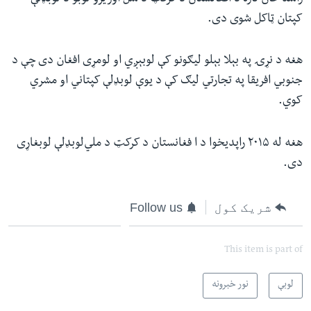
کپتان ټاکل شوی دی.
هغه د نړۍ په بېلا بېلو لیګونو کې لوبېږي او لومړی افغان دی چې د
جنوبي افریقا په تجارتي لیګ کې د یوې لوبډلې کپتاني او مشري
کوي.
هغه له ۲۰۱۵ راپدیخوا د ا فغانستان د کرکټ د ملي‌لوبډلې لوبغاړی
دی.
شریک کول
Follow us
This item is part of
لوبې
نور خبرونه