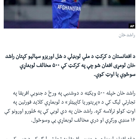
ئ
له مونږ سره په تماس کې پاتې شئ
ټون
ای
ه
راشد خان
ژبې
اړ
ئ
د افغانستان د کرکټ د ملي لوبډلې د شل اوریزو سیالیو کپتان راشد
خان لومړی افغان شو چې په کرکټ کې ۵۰۰ مخالف لوبغاړي
سوځوي یا اوټ کوي.
راشد خان خپله ۵۰۰ ویکټه د دوشنبې په ورځ د جنوبي افریقا په
تجارتي لیګ کې د «پریتوریا کاپیټلز» د لوبغاړي کلاید فورتین په
اوټ کولو ترلاسه کړه. راشد خان په دې لوبې کې په څلورو اورونو کې
۱۶ منډې ورکړې او درې مخالف لوبغاړي یې وسوځول.