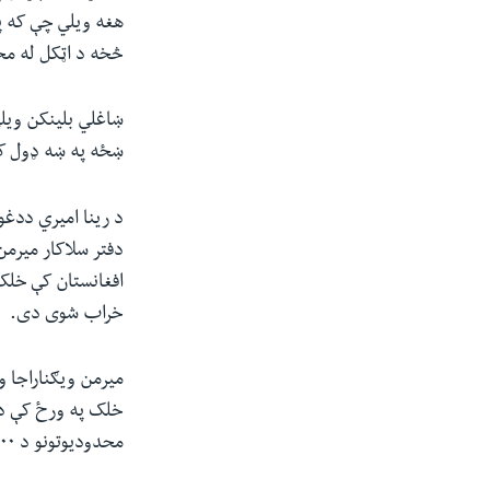
هغه ویلي چې که پ
څخه د اټکل له مخې نړیوال اقتصاد
ښاغلي بلینکن ویلي
ښځه په ښه ډول کار
د رینا امیري ددغو
افغانستان کې خلک 
خراب شوی دی.
خلک په ورځ کې د 
محدودیوتونو د ۶۰۰ میلیونوڅخه تر یو میلیارد ډالرو پورې اقتصادي زیان لرلی دی".