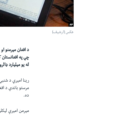
عکس (ارشیف)
د افغان میرمنو او 
چې په افغانستان کې
له یو میلیارد ډال
مرستو باندې د افغا
ده.
میرمن امیري لیکلي: