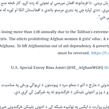
ان ویني. دا فرمانونه افغان میرمنې او نجونې له زده کړو، کار څخه منع
سیږي. ددې لپاره چې په بشري مرستو باندې د افغانستان اتکا او لوږه له م
ې شي".
 losing more than $1B annually due to the Taliban's extreme
rls. The edicts prohibiting Afghan women & girls’ educ. &
 Afghans. To lift Afghanistan out of aid dependency & poverty
must be reversed.
https://t
Ma
ندونې د مارچ د اتم د ښځو سره د پیوستون د نړیوالې ورځې په مناسبت د
ارو د وزیر انتوني بلینکن د څرګندونو ته په غبرګون کې کړي دي.
 چارو وزارت د ایکس په ټولنیزه شبکه کې د انتوني بلینکن څرګندونې خپ