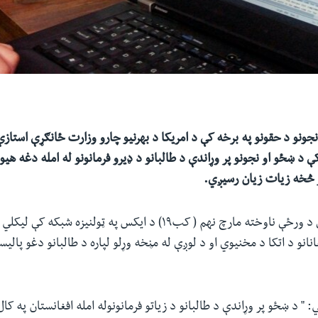
نجونو د حقونو په برخه کې د امریکا د بهرنیو چارو وزارت ځانګړې استازې
 د ښځو او نجونو پر وړاندې د طالبانو د ډیرو فرمانونو له امله دغه هیو
رو څخه زیات زیان رسیږي.
رینا امیري د شنبې د ورځې ناوخته مارچ نهم ( کب۱۹) د ایکس په ټولنیزه ش
نانو د اتکا د مخنیوي او د لوږې له مڼخه وړلو لپاره د طالبانو دغو پالیسو 
 " د ښځو پر وړاندې د طالبانو د زیاتو فرمانونوله امله افغانستان په کال