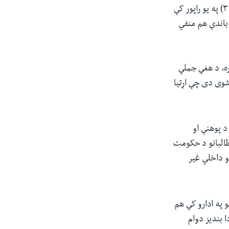
د ملګرو ملتونو د بشري مرستو د همغږۍ دفتر اوچا د یکشنبې په ورځ دسمبر ۲۴ (مرغومي ۳) په یو راپور کې
 باندې هم منفي
ره، د هغې جملې
شوی دی چې اړتیا
 د پوهنې او
طالبانو د حکومت
ه بهرنیو او داخلي غیر
لتونو په ادارو کې هم
ا بندیز دوام