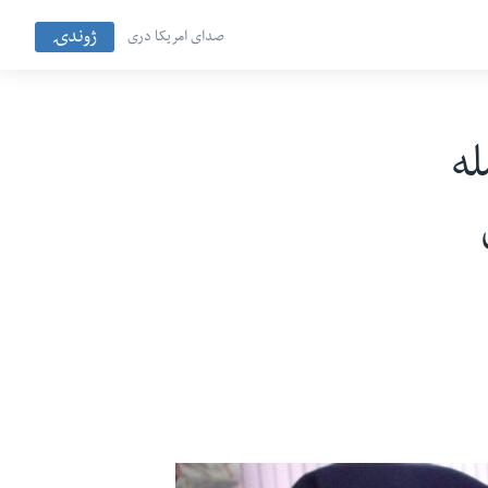
ژوندۍ
صدای امریکا دری
له