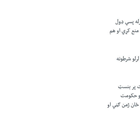
رله پسې ډول
 منع کړي او هم
لرلو شرطونه
یت پر بنسټ
نو حکومت
ځان ژمن ګڼي او