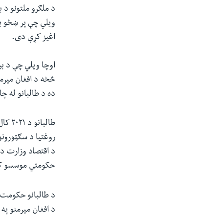
ویلي چې پر ښځو با
اغیز کړې دی.
اوچا ویلي چې د بی
څخه د افغان میرم
ده د طالبانو له چ
طالب
روغتیا د سګټورونو
حکومتي موسسو کې 
د افغان میرمنو په 