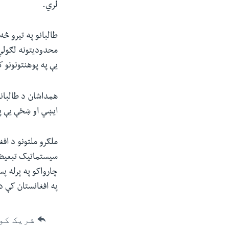
لري.
طالبانو په تیرو څ
محدودیتونه لګولي 
یې په پوهنتونونو 
همداشان د طالبانو
ایښي او ښځې یې پا
ملګرو ملتونو د اف
سیستماتیک تبعیض ب
چارواکو په پرله 
په افغانستان کې د 
شریک کو