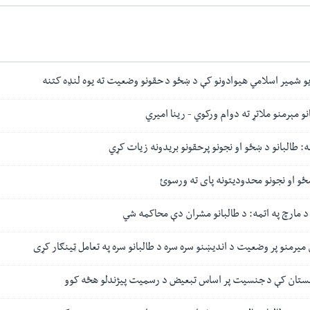
یو شمیر اسلامي هیوادونو کې د ښځو د حقونو وضعیت ته یوه لنډه کتنه
نو مېرمنو ملاتړ ته دوام ورکوي - رینا امیري
: طالبانو د ښځو او نجونو پرحقونو بریدونه زیات کړي
ر ښځو او نجونو محدودیتونه پای ته ورسوئ
 مارچ په اتمه: د طالبانو مشران دې محاکمه شي
ان میرمنو پر وضعیت د اندیښنو سره سره د طالبانو سره په تعامل ټینګار کړی
نستان کې د جنسیت پر اساس تبعیض د رسمیت پیژندلو هڅه کوو