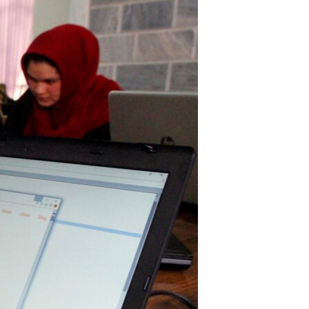
ئ
ټون
ای
ه
اړ
ئ