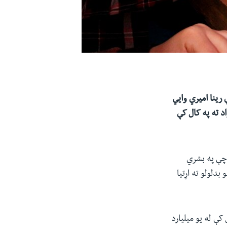
 رینا امیري
وايي
اد ته په کال کې
بکه کې لیکلي چې په بشري
بدلولو ته اړتیا
 کې له یو میلیارد