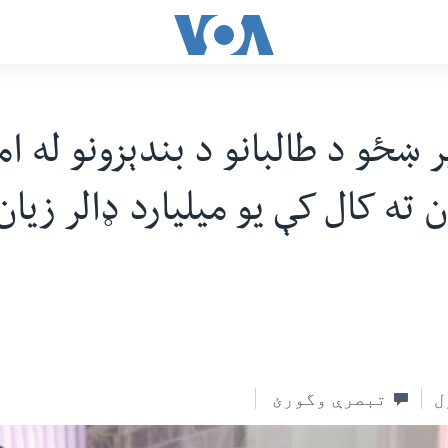
ر ښځو د طالبانو د بندېزونو له ام
ن ته کال کې یو میلیارد ډالر زیان
ل
تبصرې وگورئ