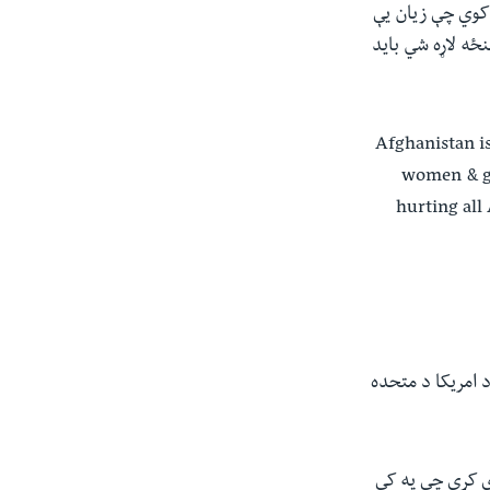
 کوي چې زیان یې
نځه لاړه شي باید
Afghanistan is
women & gi
hurting all
 امریکا د متحده
رې کړي چې په کې