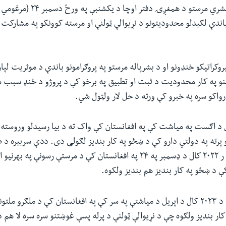
ندې لګیدلو محدودیتونو د نړیوالې ټولنې او مرسته کوونکو په مشارکت
روکراتیکو خنډونو او د بشرپاله مرستو په پروګرامونو باندې د موثریت لپا
نو په کار محدودیت د ثبت او تطبیق په برخو کې د پروژو د ځنډ سبب 
ارواکو سره په خبرو کې ورته د حل لار ولټول شي.
انو د ۲۰۲۱ کال د اګست په میاشت کې په افغانستان کې واک ته د بیا رسیدلو وروسته
 پرته په دولتي دارو کې د ښځو په کار بندیز لګولی دی. ددې سربیره د 
د اقتصاد وزارت د ر ۲۰۲۲ کال د ډسمبر په ۲۴ په افغانستان کې د مرستې رسونې پ
د ښځو په کار بندیز هم بندیز ولکوه.
د طالبانو حکومت د ۲۰۲۳ کال د اپریل د میاشتې په سر کې په افغانستان کې د ملګرو م
کار بندیز ولګوه چې د نړیوالې ټولنې د پرله پسې غوښتنو سره سره لا هم د