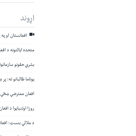
اړوند
افغانستان او په 
متحده ایالتونه د افغا
بشري حقونو سازمانونه
یوناما طالبانو ته: پ
افغان معترضې ښځې د
روزا اوتنبایوا د افغ
د ملالې بنسټ: افغا