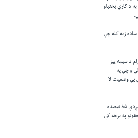
ه د کاري بختیاو
ساده ژبه کله چې
ام د سیمه ییز
تیو کې ویلي و چې په
ې یې وضعیت لا
میرمن ویګناراجا ویلی: " افغانان د ډیرو ستونزو سره لاس او ګریوان دي. په افغانستان کې نږدې ۸۵ فیصده
قونو په برخه کې