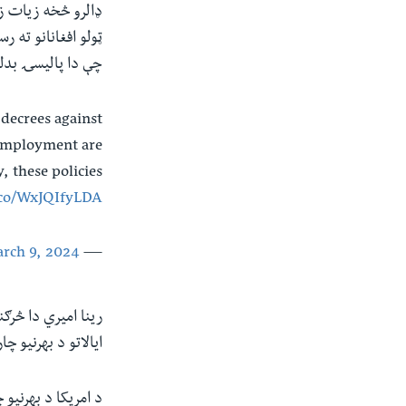
ډالرو څخه زیات زی
ټولو افغانانو ته ر
چې دا پالیسۍ بدل
 decrees against
 employment are
, these policies
.co/WxJQIfyLDA
rch 9, 2024
— U.S. Special Envoy Rina Amiri (@SE_AfghanWGH)
رینا امیري دا څرګ
ایالاتو د بهرنیو چ
د امریکا د بهرنیو