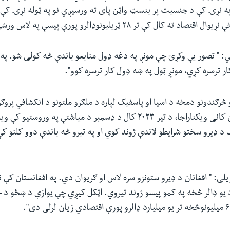
ه نړۍ کې د جنسیت پر بنسټ واټن پای ته ورسیږي نو په ټوله نړۍ کې ب
 ته کال کې تر ۲۸ ټریلیونوډالرو پورې پیسې په لاس ورشي.
: " تصور یې وکړئ چې مونږ په دغه ډول منابعو باندې څه کولی شو. په 
 ترسره کړي، مونږ ټول په ښه ډول کار ترسره کوو".
 څرګندونو دمخه د اسیا او پاسفیک لپاره د ملګرو ملتونو د انکشافي پروګر
دفتر سلاکار میرمن کانی ویګناراجا، د تیر ۲۰۲۳ کال د ډسمبر د میاشتې په وروس
د ډیرو سختو شرایطو لاندې ژوند کوي او په تیرو څه باندې دوو کلنو ک
یو ډالر څخه په کمو پیسو ژوند تیروي. اټکل کیږي چې یوازې د ښځو د ح