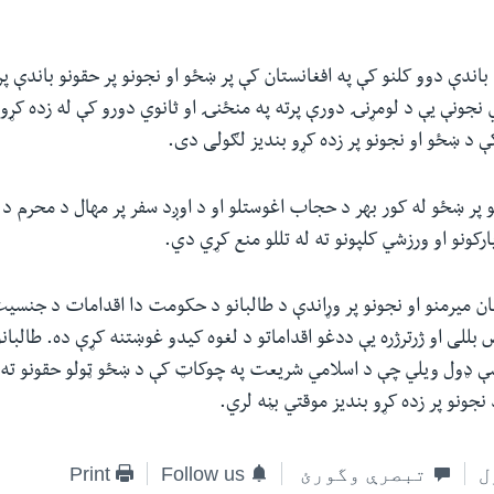
ه باندې دوو کلنو کې په افغانستان کې پر ښځو او نجونو پر حقونو باندې پ
نجونې یې د لومړنۍ دورې پرته په منځنۍ او ثانوي دورو کې له زده کړو
کې د ښځو او نجونو پر زده کړو بندیز لګولی دی.
 پر ښځو له کور بهر د حجاب اغوستلو او د اوږد سفر پر مهال د محرم د 
رکونو او ورزشي کلپونو ته له تللو منع کړي دي.
غان میرمنو او نجونو پر وړاندې د طالبانو د حکومت دا اقدامات د جنس
للی او ژرترژره یې ددغو اقداماتو د لغوه کیدو غوښتنه کړې ده. طالبا
پسې ډول ویلي چې د اسلامي شریعت په چوکاټ کې د ښځو ټولو حقونو ته 
نجونو پر زده کړو بندیز موقتي بڼه لري.
ل
تبصرې وگورئ
Follow us
Print