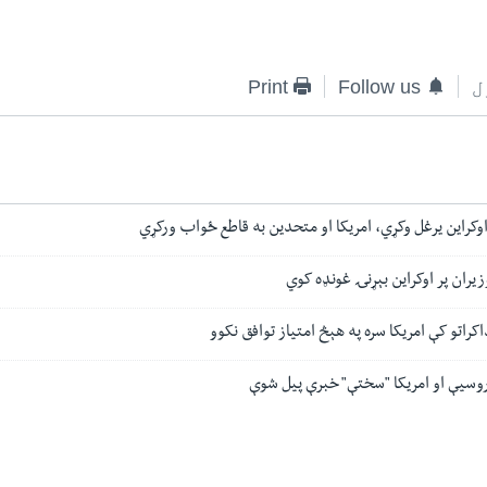
ل
Follow us
Print
وکراین یرغل وکړي، امریکا او متحدین به قاطع ځواب ورکړي
وزیران پر اوکراین بېړنۍ غونډه کوي
اکراتو کې امریکا سره په هېڅ امتیاز توافق نکوو
 روسیې او امریکا "سختې" خبرې پیل شوې