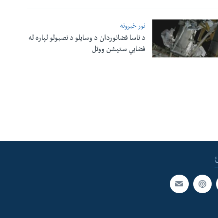
نور خبرونه
د ناسا فضانوردان د وسایلو د نصبولو لپاره له
فضایي ستیشن ووتل