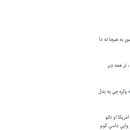
وږ به هېچا ته دا
، تر هغه ډېر
ګه وکړه چې په بدل
 ځای کړي دي. امریکا او ناټو
و وايي داسې کوم