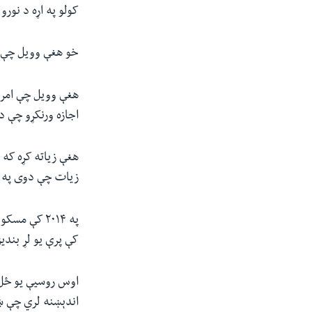
کولو په اړه د نورو
خو هغې وویل چې د 
هغې وویل چې امریکا
اجازه ورنکړو چې د 
هغې زیاته کړه که ر
زیات چې دوی په ۲۰۱۴ کې ورسره مخامخ شول».
په ۲۰۱۴ کې 
کې پرې یو لړ بندی
اندېښنه لري‌ چې ښا