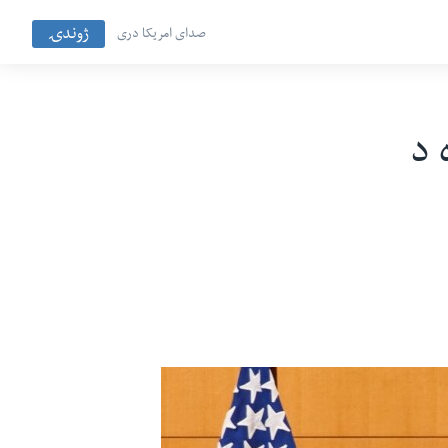
ژوندۍ
صدای امریکا دری
 د