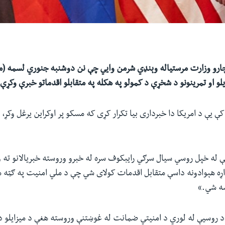
یلو او تمرینونو د شخړې د کمولو په هکله په متقابلو اقدماتو خبرې وکړې.
ې یې د امریکا دا خبرداری بیا تکرار کړی که مسکو پر اوکراین یرغل وکړ، 
ې له خپل روسي سیال سرګي رایبکوف سره له خبرو وروسته خبریالانو ته و
ړه هېوادونه داسې متقابل اقدمات کولای شي‌ چې د ملي‌ امنیت په ګټه م
ښه شي.»
 روسیې له لوري‌ د امنیتي‌ ضمانت له غوښتنې وروسته هغې د میزایلو 