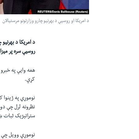
د امریکا او روسیې د بهرنیو چارو وزارتونو مرستیالان
روسیې سره پر میزا
هغه وايي په خبرو ک
کړي.
نوموړې په ژینوا ک
نظرونه لرل چې دوا
ستراتېژیک ثبات 
نوموړې وویل چې د