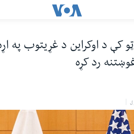
اټو کې د اوکراین د غړیتوب په اړه
وښتنه رد کړه
ل