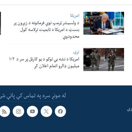
امریکا
د ولسمشر ټرمپ نوي فرمانونه د زېږون پر
بنسټ د امریکا د تابعیت ترلاسه کول
محدودوي
نړۍ
امریکا د نشه یي توکو د یو کارټل پر سر د ۱۰۲
میلیون ډالرو انعام اعلان کړ
له مونږ سره په تماس کې پاتې شئ
ری