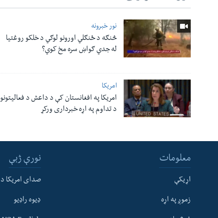
نور خبرونه
څنګه د ځنګلي اورونو لوګي د خلکو روغتیا
له جدي ګواښ سره مخ کوي؟
امریکا
امریکا په افغانستان کې د داعش د فعالیتونو
د تداوم په اړه خبرداری ورکړ
معلومات
نورې ژبې
اړیکې
صدای امریکا د
زموږ په اړه
ډیوه راډیو
له مونږ سره په تماس کې پاتې شئ