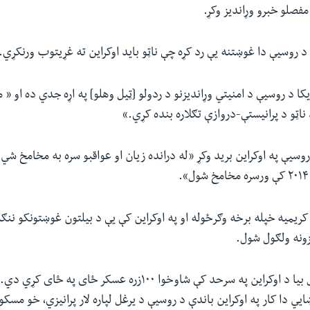
 مفصلو خبرو وړاندیز وکړ.
روسیې دا غوښتنه یې رد کړه چې ناټو باید اوکراین ته غړیتوب ورنکړي.
 د روسیې د امنیتي وړاندیزنو د ردولو [ټیل وهلو] په اړه جدي ده او « م
ناټو د پرانیستې-دروازې تګلاره بنده کړي.»
وسیې په اوکراین برید وکړ «له درانده زیان او عواقبو سره به مخامخ شي 
مسکو کریمیه خپله برخه وګرځوله او په اوکراین کې یې د بیلتون غوښتونکو نن
زونه ولګول شول.
اوس روسیې یو ځل بیا د اوکراین په سرحد کې شاوخوا ۱۰۰زره عسکر ځای په
يي دا کار په اوکراین باندې د روسیې د یرغل لپاره لار پرانیزي،‌ خو مسک