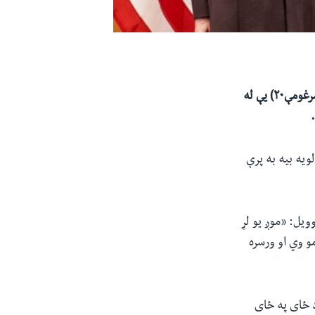
د امریکا د بهرنیو چارو وزارت مرستیاله وېنډي‌ شرمن وايي چې نن دوشنبه جنوري لسمه (مرغومې۲۰) یې له
لویه بیه به پرې
ویل: «موږ یو لړ
و وي او ورسره
د ځای په ځای