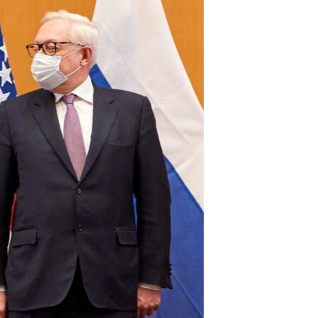
ئ
ټون
ای
ه
اړ
ئ