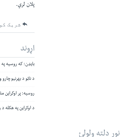
پلان لري.
شریک کو
اړوند
بایډن: که روسیه په ا
د ناټو د بهرنیو چارو 
روسیه: پر اوکراین مذ
د اوکراین په هکله د
نور دلته ولولئ