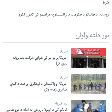
شرط
روسیه: د طالبانو د حکومت د پرانیستلو په مراسمو کې ګډون نکوو
نور دلته ولولئ
امریکا
امریکا پر یو عراقي هوایي شرکت بندیزونه
لېري کړل
امریکا
امریکا او پاکستان د ترهګرۍ پر ضد د ګډې
مبارزې ژمنه وکړه
نور خبرونه
کانګو کې د ایبولا ناروغۍ له امله د مړو شمېر