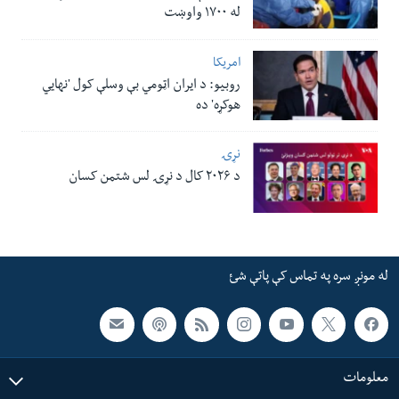
له ۱۷۰۰ واوښت
امریکا
روبیو: د ایران اټومي بې وسلې کول 'نهايي
هوکړه' ده
نړۍ
د ۲۰۲۶ کال د نړۍ لس شتمن کسان
له مونږ سره په تماس کې پاتې شئ
معلومات