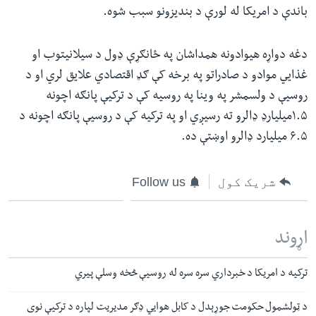
باندې د امریکا له لورې د بندیزونو سبب شوه.
دغه دواړه هیوادونه همداشان په ځانګړې ډول د سیلانیتوب او
غذایي موادو د صادراتو په برخه کې ګډ اقتصادي علایق لري او د
روسیې د ولسمشر په وینا په روسیه کې د ترکیې پانګه اچونه
۱.۵میلیارډ ډالرو ته رسیږي او په ترکیه کې د روسیې پانګه اچونه د
۶.۵ میلیارد ډالرو اوښتې ده.
شریک کول
Follow us
اړوند
ترکیه د امریکا د خبرداري سره سره له روسیې څخه وسلې پیري
د ټولشمول حکومت جوړېدل د کابل هوايي ډګر مدیریت لپاره د ترکیې نوی