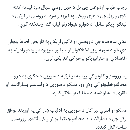
رجب طیب اردوغان چې تل د خپل روسي سیال سره لیدنه کتنه
کوي وویل چې د هرې ورځې په تیریدو سره "د روسیې او ترکیې د
ټینګو اړیکو ساتل" د دواړو هیوادونو لپاره ګټه رامنځته کوي.
ددې سره سره چې د روسیې او ترکیې اړیکې په تاریخي لحاظ پیچلي
دي خو د سیمه ییزو اختلافونو او سیالیو سربیره دواړه هیوادونه په
اقتصادي او ستراتیژیکو برخو کې ګډ ټکي لري.
په وروستیو کلونو کې روسیه او ترکیه د سوریې د جګړې په دوو
مخالفو قطبونو کې ولاړ وو، مسکو د سوریې د ولسمشر بشارالاسد او
انقرې د بشار‌الاسد د مخالفینو ملاتړ کاوه.
مسکو او انقرې تیر کال د سوریې په ادلیب ښار کې په اوربند توافق
وکړ، چې د بشارالاسد د مخالفو جنګیالیو تر ولکې لاندې وروستۍ
ساحه ګڼل کیده.