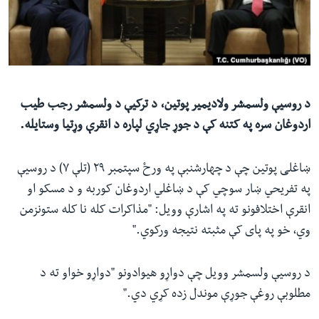
ئ
له مونږ سره په تماس کې پاتې شئ
ټون
ای
ه
ژبې
اړ
د روسیې ولسمشر ولادیمیر پوتین، د ترکیې د ولسمشر رجب طیب
ئ
اردوغان سره په کتنه کې د جوړ جاړي لپاره د انقرې وړتیا وستایله.
ښاغلی پوتین چې د چهارشنبې په ورځ سپتمبر ۲۹ (تلې ۷) د روسيې
په تفریحي ښار سوچي کې د ښاغلي اردوغان کوربه و د مسکو او
انقرې اختلافونو ته په اشارې وویل: "مذاکرات کله نا کله ستونزمن
وي، خو په پای کې مثبته نتیجه ورکوي."
د روسیې ولسمشر وویل چې دواړو هیوادونو "دواړو خواو ته د
مطلوبې روغې جوړې موندل زده کړي دي."