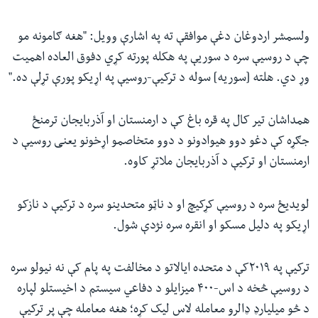
ولسمشر اردوغان دغې موافقې ته په اشارې وویل: "هغه ګامونه مو
چې د روسیې سره د سوریې په هکله پورته کړي دفوق العاده اهمیت
وړ دي. هلته [سوریه] سوله د ترکیې-روسیې په اړیکو پورې تړلې ده."
همداشان تیر کال په قره باغ کې د ارمنستان او آذربایجان ترمنځ
جګړه کې دغو دوو هیوادونو د دوو متخاصمو اړخونو یعنی روسیې د
ارمنستان او ترکیې د آذربایجان ملاتړ کاوه.
لویدیځ سره د روسیې کړکیچ او د ناټو متحدینو سره د ترکیې د نازکو
اړیکو په دلیل مسکو او انقره سره نژدې شول.
ترکیې په ۲۰۱۹کې د متحده ایالاتو د مخالفت په پام کې نه نیولو سره
د روسیې څخه د اس-۴۰۰ میزایلو د دفاعي سیستم د اخیستلو لپاره
د څو میلیارډ ډالرو معامله لاس لیک کړه؛ هغه معامله چې پر ترکیې