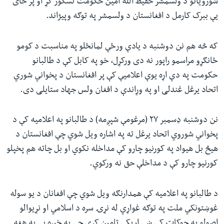
شورویانو د ولسمشر حفیظ الله امین حکومت نسکور کړ او پر ځای
یې ببرک کارمل د افغانستان د ولسمشر په توګه وپيژاند.
که څه هم نن دوشنبه د یادې ورځې لمانځلو په مناسبت د کومو
ځانګړو مراسمو راپور نه دی ورکړل، خو په کابل کې د طالبانو
حکومت په دې اړه یوې اعلامیې کې پر افغانستان د پخواني شوري
اتحاد یرغل غندلی او په وړاندې د افغان ولس جهاد ستایلی دی.
نن دوشنبه ډسمبر ۲۷ (مرغومې شپږمه) د طالبانو په اعلامیه کې د
پخواني شوروي اتحاد یرغل ته په اشاره ویل شوي چې افغانستان د
هیڅ بل هیواد په کورنیو چارو کې مداخله نکوي او بل چاته هم پخپلو
کورنیو چارو کې د مداخلې حق نه ورکوي.
د طالبانو په اعلامیه کې همدارنګه ویل شوي چې افغانان د یو سوله
غوښتونکي ملت په توګه غواړي له نړۍ سره د اسلامي او نړیوالو
اصولو په چوکاټ کې ښې اړیکې تامین کړي چې په خبره یې په هغه