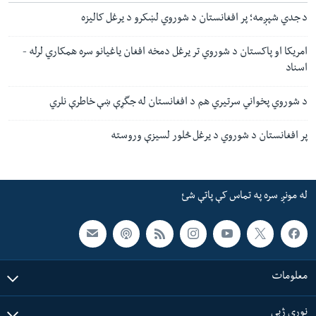
د جدي شپږمه؛ پر افغانستان د شوروي لښکرو د یرغل کالیزه
امریکا او پاکستان د شوروي تر یرغل دمخه افغان یاغیانو سره همکاري لرله -
اسناد
د شوروي پخواني سرتیري هم د افغانستان له جگړې ښې خاطرې نلري
پر افغانستان د شوروي د یرغل څلور لسیزې وروسته
له مونږ سره په تماس کې پاتې شئ
معلومات
نورې ژبې