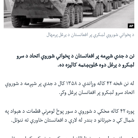
ئ
له مونږ سره په تماس کې پاتې شئ
ټون
ای
ه
د پخواني شوروي لښکرې پر افغانستان د یرغل پرمهال
ژبې
اړ
ئ
نن د جدې شپږمه پر افغانستان د پخواني شوروي اتحاد د سرو
لښکرو د یرغل دوه څلوېښتمه کالیزه ده.
له نن څخه ۴۲ کاله وړاندې د ۱۳۵۸ کال د جدې پر شپږمه د شوروي
اتحاد سرو لښکرو پر افغانسان یرغل وکړ.
پوره ۴۲ کاله مخکې د شوروي د سور پوځ لومړني قطعات د هېواد په
شمال کې د حیرتانو د بندر له لارې د افغانستان خاورې ته ننوتل.