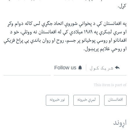
کړل.
په افغانستان کې د پخواني شوروي اتحاد جگړې لس کاله دوام وکړ
او سرې لښکرې په ۱۹۸۹ میلادي کې له افغانستان نه ووتلې، خو د
افغانانو او روسي پوځیانو پر جسم، روح او روان باندې یې پراخ فزیکي
او روحي علایم پریښول.
شریک کول
Follow us
This item is part of
افغانستان
لمړي خبرونه
نور خبرونه
اړوند