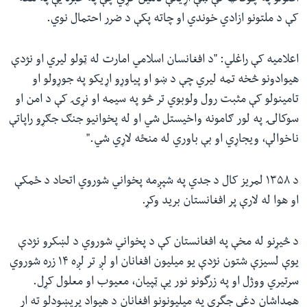
کې د ملتونو ازادي خوندي او چاته پکې د ضرر احتمال نوي.
اعلامیه کې راغلي: "د افغانسان اسلامي امارت له ټولو لیري او نژدې
هیوادونو څخه تمه لیري چې د ښو او پياوړو اړیکو په جوړولو او
تامینولو کې مثبت رول ولوبوي تر څو په سیمه او نړۍ کې د امن او
سوکالۍ په لور ګامونه واخیستل شي او له پخوانیو جنګ جګړو راپاتې
ناخوالې، ویجاړي او بې باوري له منځه لاړي شي."
د ۱۳۵۸ لمریز کال د جدي په شپږمه پخواني شوروي اتحاد د ځمکې
او هوا له لارې پر افغانستان برید وکړ.
د څیړنو له مخې په افغانستان کې د پخواني شوروي د لښکرو نژدې
یوې لسیزې شتون نژدې یو میلیون افغانان او لږ تر لږه ١۴ زره شوروي
سرتیري ووژل او په زرگونو نور یې ټپیان، معیوب او معلول کړل.
همداشان دغې جگړې په میلیونونو افغانان د هیواد پریښودلو ته اړ