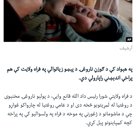
ئ
له مونږ سره په تماس کې پاتې شئ
ټون
ای
ه
ژبې
اړ
آرشیف
ئ
په هېواد کې د ګوزڼ ناروغۍ د پېښو زیاتوالي په فراه ولایت کې هم
پراخې اندېښنې راپارولي دي.
د فراه ولایتي شورا رئیس داد الله قانع وايي، د پولېو ناروغۍ مخنېوی
د روغتیا له لمړیتوبو څخه دی او د عامې روغتیا له چارواکو غواړو
چي د ماشومانو د ژغورنې په موخه د فراه په ولسوالېو کې په پراخه
کچه کمپاېنونو پېل کړي.