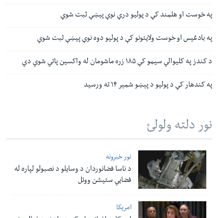
په خوست او هلمند کې د پوليو درې نوې پېښې ثبت شوې
په بادغیس او خوست ولایتونو کې د پولیو دوه نوې پیښې ثبت شوي
د کندز په کلیوالي سیمو کې ۱۸۵ زره ماشومان له واکسین پاتي شوي دي
په کندهار کې د پولیو د پېښو شمېر ۱۴ ته ورسید
نور دلته ولولئ
نور خبرونه
د ناسا فضانوردان د وسایلو د نصبولو لپاره له
فضایي ستیشن ووتل
امریکا