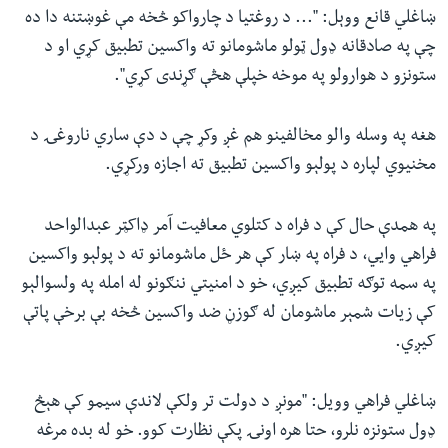
ښاغلي قانع ووېل: "... د روغتیا د چارواکو څخه مې غوښتنه دا ده
چې په صادقانه ډول ټولو ماشومانو ته واکسین تطبیق کړي او د
ستونزو د هوارولو په موخه خپلې هڅې ګړندی کړي".
هغه په وسله والو مخالفینو هم غږ وکړ چې د دې ساري ناروغۍ د
مخنيوي لپاره د پولېو واکسین تطبیق ته اجازه ورکړي.
په همدې حال کې د فراه د کتلوي معافیت آمر ډاکټر عبدالواحد
فراهي وايي، د فراه په ښار کې هر ځل ماشومانو ته د پولېو واکسین
په سمه توګه تطبیق کیږي، خو د امنیتي ننګونو له امله په ولسوالېو
کې زیات شمېر ماشومان له ګوزڼ ضد واکسین څخه بې برخې پاتې
کیږي.
ښاغلي فراهي وویل: "مونږ د دولت تر ولکې لاندې سیمو کې هېڅ
ډول ستونزه نلرو، حتا هره اونۍ پکې نظارت کوو. خو له بده مرغه