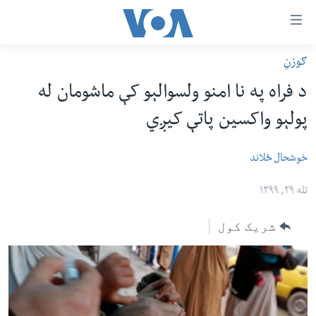
اس
ګوزڼ
سي
کورپاڼه
د فراه په نا امنو ولسوالېو کې ماشومان له
ړ
افغانستان
پولېو واکسین پاتې کیږي
تصالات
سیمه
صلي
امریکا
خوشحال ځلاند
تن
نړۍ
ه
تله ۲۹, ۱۳۹۹
ښځې او نجونې
اړ
شریک کول
ئ
ځوانان
مومي
د بیان ازادي
ارښود
روغتیا
ه
سرمقاله
اړ