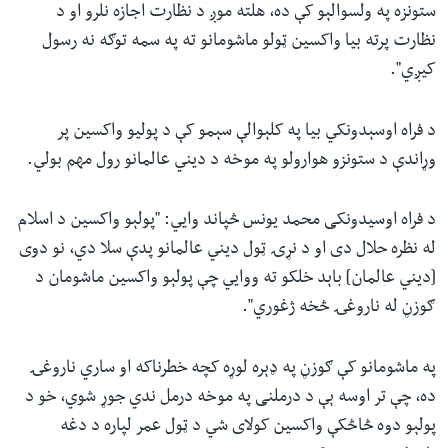
ستونزه په ولسوالېو کې ده، هلته موږ د نظارت اجازه نلرو او د
نظارت پرته بیا واکسین ټولو ماشومانو ته په سمه توګه نه رسول
کیږي".
د فراه اوسېدونکي بیا په کلېوالې سېمو کې د پولیو واکسین پر
وړاندې د ستونزو هوارولو په موخه د دیني عالمانو رول مهم بولي.
د فراه اوسیدونکی محمد یونس څپاند وايي: "پولېو واکسین د اسلام
له نظره حلال دی او د نړۍ ټول دیني عالمانو پدې سلا دي، نو دوی
[دیني عالمان] باېد خلکو ته ووایي چې پولېو واکسین ماشومان د
ګوزڼ له ناروغۍ څخه ژغوري".
په ماشومانو کې ګوزڼ په ډېره لوړه کچه خطرناکه او ساري ناروغۍ
ده، چې تر اوسه ېې د درملنی په موخه درمل ندي جوړ شوي، خو د
پولېو دوه څاڅکې واکسین کولای شي د ټول عمر لپاره د دغه