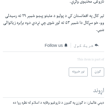
ناروغۍ مخنېوی وکړي.
تير کال په افغانستان کې د پولیو د مثبتو پېښو شمېر ۲۹ ته رسیدلی
وو، خو سږکال دا شمیر ۵۳ ته لوړ شوی چې نږدې دوه برابره زیاتوالی
ښيي.
شریک کول
Follow us
This item is part of
ګوزڼ
نور خبرونه
اړوند
دیني عالمان: د ګوزڼ په ګډون د ناروغیو وقایه د اسلام له نظره روا ده