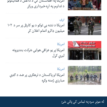
امریکا په افغانستان کې د داعش د فعالیتونو
د تداوم په اړه خبرداری ورکړ
نړۍ
امریکا د نشه یي توکو د یو کارټل پر سر د ۱۰۲
میلیون ډالرو انعام اعلان کړ
امریکا
امریکا پر یو عراقي هوایي شرکت بندیزونه
لېري کړل
امریکا
امریکا او پاکستان د ترهګرۍ پر ضد د ګډې
مبارزې ژمنه وکړه
له مونږ سره په تماس کې پاتې شئ