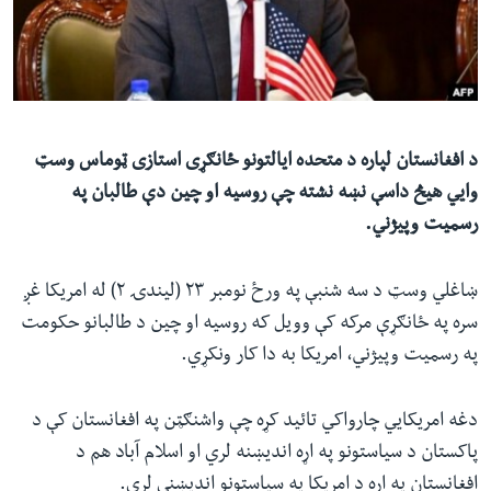
ئ
له مونږ سره په تماس کې پاتې شئ
ټون
ای
ه
ژبې
اړ
د افغانستان لپاره د متحده ایالتونو ځانګړی استازی ټوماس وسټ
ئ
وایي هیڅ داسې نښه نشته چې روسیه او چین دې طالبان په
رسمیت وپيژني.
ښاغلي وسټ د سه شنبې په ورځ نومبر ۲۳ (لیندۍ ۲) له امریکا غږ
سره په ځانګړې مرکه کې وویل که روسیه او چین د طالبانو حکومت
په رسمیت وپيژني، امریکا به دا کار ونکړي.
دغه امریکایي چارواکي تائید کړه چې واشنګټن په افغانستان کې د
پاکستان د سیاستونو په اړه اندیښنه لري او اسلام آباد هم د
افغانستان په اړه د امریکا په سیاستونو اندیښنې لري.