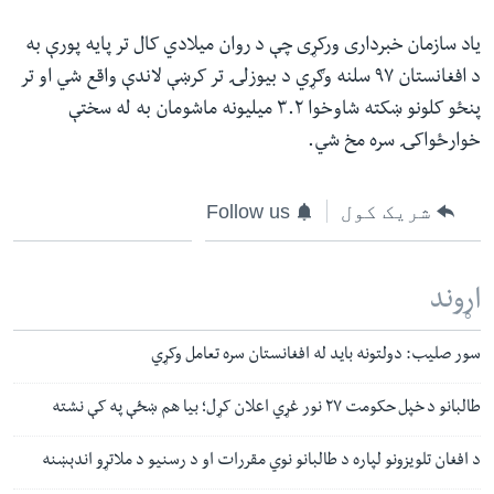
یاد سازمان خبرداری ورکړی چې د روان میلادي‌ کال تر پایه پورې به
د افغانستان ۹۷ سلنه وګړي د بیوزلۍ تر کرښې لاندې واقع شي او تر
پنځو کلونو ښکته شاوخوا ۳.۲ میلیونه ماشومان به له سختې
خوارځواکۍ سره مخ شي.
شریک کول
Follow us
اړوند
سور صلیب: دولتونه باید له افغانستان سره تعامل وکړي
طالبانو د خپل حکومت ۲۷ نور غړي اعلان کړل؛ بیا هم ښځې په کې نشته
د افغان تلویزونو لپاره د طالبانو نوي مقررات او د رسنیو د ملاتړو اندېښنه