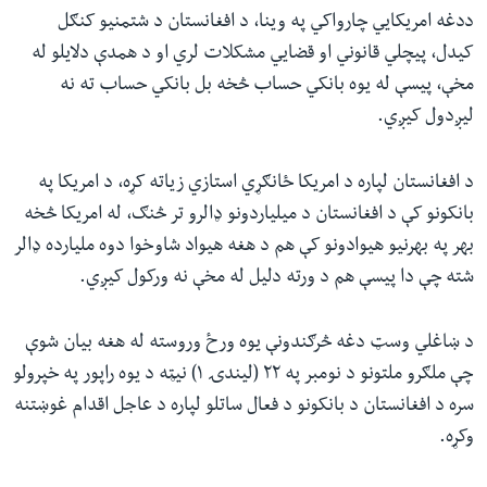
ددغه امریکایي چارواکي په وینا، د افغانستان د شتمنیو کنګل
کیدل، پیچلي قانوني او قضایي مشکلات لري او د همدې دلایلو له
مخې، پیسې له یوه بانکي حساب څخه بل بانکي حساب ته نه
لیږدول کیږي.
د افغانستان لپاره د امریکا ځانګړي استازي زیاته کړه، د امریکا په
بانکونو کې د افغانستان د میلیاردونو ډالرو تر څنګ، له امریکا څخه
بهر په بهرنیو هیوادونو کې هم د هغه هیواد شاوخوا دوه ملیارده ډالر
شته چې دا پیسې هم د ورته دلیل له مخې نه ورکول کیږي.
د ښاغلي وسټ دغه څرګندونې یوه ورځ وروسته له هغه بیان شوې
چې ملګرو ملتونو د نومبر په ۲۲ (لیندۍ ۱) نیټه د یوه راپور په خپرولو
سره د افغانستان د بانکونو د فعال ساتلو لپاره د عاجل اقدام غوښتنه
وکړه.