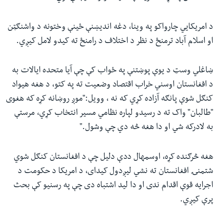
د امریکایي چارواکو په وینا، دغه اندیښنې ځینې وختونه د واشنګټن
او اسلام آباد ترمنځ د نظر د اختلاف د رامنځ ته کیدو لامل کیږي.
ښاغلي وسټ د یوې پوښتنې په ځواب کې چې آیا متحده ایالات به
د افغانستان اوسني خراب اقتصاد وضعیت ته په کتو، د هغه هیواد
کنګل شوې پانګه آزاده کړي که نه ، وویل:"موږ روښانه کړه که هغوی
"طالبان" واک ته د رسیدو لپاره نظامي مسیر انتخاب کړي، مرستې
به لادرکه شي او دا هغه څه دي چې وشول."
هغه څرګنده کړه، اوسمهال ددې دلیل چې د افغانستان کنګل شوي
شتمنۍ افغانستان ته نشي لیږدول کیدای، د امریکا د حکومت د
اجرایه قوې اقدام ندی او دا لید اشتباه دی چې په رسنیو کې بحث
پرې کیږي.