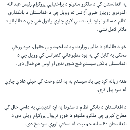
په افغانستان کې د ملګرو ملتونو د پراختیایي پروګرام رئیس عبدالله
الدردري رویټرز خبري آژانس ته وویل چې د افغانستان د بانکداري
نظام د ساتلو لپاره باید داسې لارې چارې ولټول شي چې د طالبانو د
ملاتړ لامل نشي.
خو د طالبانو د مالیې وزارت ویاند احمد ولي حقمل، دوه ورځې
مخکې په کابل کې په یوه مطبوعاتي کنفرانس کې وویل چې د
افغانستان بانکي سیستم فلج شوی ندی او اوس هم فعال دی.
هغه زیاته کړه چې یاد سیستم به په لنډ وخت کې خپلې عادې چارې
له سره پیل کړي.
د افغانستان د بانکي نظام د سقوط په اړه اندیښنې په داسې حال کې
مطرح کیږي چې ملګرو ملتونو د خوړو نړیوال پروګرام ویلي دي د
افغانستان ۶۰ سلنه جمعیت له سختې لوږې سره مخ دی.