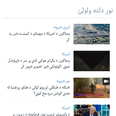
نور دلته ولولئ
لمړي خبرونه
پنټاګون د امریکا د مهماتو د کمښت خبر رد
کړ
امریکا
پنټاګون د بګرام هوایي اډې پر سر د ناپيژندل
شوې 'الوتونکي څيز' تصویر خپور کړ
نور خبرونه
څنګه د ځنګلي اورونو لوګي د خلکو روغتیا له
جدي ګواښ سره مخ کوي؟
امریکا
د ولسمشر ټرمپ نوي فرمانونه د زېږون پر