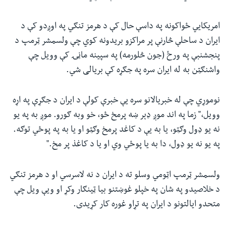
امریکایي ځواکونه په داسې حال کې د هرمز تنګي په اوږدو کې د
ایران د ساحلې څارنې پر مراکزو بریدونه کوي چې ولسمشر ټرمپ د
پنجشنبې په ورځ (جون څلورمه) په سپینه ماڼۍ کې وویل چې
واشنګټن به له ایران سره په جګړه کې بریالی شي.
نوموړي چې له خبریالانو سره یې خبرې کولې د ایران د جګړې په اړه
وویل،" زما په اند موږ ډېر ښه پرمخ ځو، خو وبه ګورو. موږ به په یو
نه یو ډول وګټو، یا به یې د کاغد پرمخ وګټو او یا به په پوځي توګه.
په یو نه یو ډول، دا به یا پوځي وي او یا د کاغذ پر مخ."
ولسمشر ټرمپ اټومي وسلو ته د ایران د نه لاسرسي او د هرمز تنګي
د خلاصیدو په شان په خپلو غوښتنو بیا ټینګار وکړ او ویې ویل چې
متحدو ایالتونو د ایران په تړاو غوره کار کړیدی.