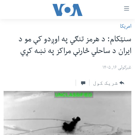
اس
امریکا
سي
کورپاڼه
سنټکام: د هرمز تنګي په اوږدو کې مو د
ړ
افغانستان
ایران د ساحلي څارنې مراکز په نښه کړي
تصالات
سیمه
صلي
امریکا
غبرګولی ۱۶, ۱۴۰۵
تن
نړۍ
ه
شریک کول
ښځې او نجونې
اړ
ئ
ځوانان
مومي
د بیان ازادي
ارښود
روغتیا
ه
سرمقاله
اړ