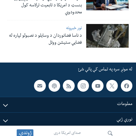
بنسټ د امریکا د تابعیت ترلاسه کول
محدودوي
نور خبرونه
د ناسا فضانوردان د وسایلو د نصبولو لپاره له
فضایي ستیشن ووتل
له مونږ سره په تماس کې پاتې شئ
معلومات
نورې ژبې
ژوندۍ
صدای امریکا دری