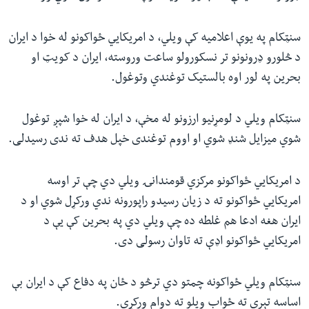
سنټکام په یوې اعلامیه کې ویلي، د امریکایي ځواکونو له خوا د ایران
د څلورو ډرونونو تر نسکورولو ساعت وروسته، ایران د کویټ او
بحرین په لور اوه بالستیک توغندي وتوغول.
سنټکام ویلي د لومړنیو ارزونو له مخې، د ایران له خوا شپږ توغول
شوي میزایل شنډ شوي او اووم توغندی خپل هدف ته ندی رسیدلی.
د امریکايي ځواکونو مرکزي قومندانۍ ویلي دي چې تر اوسه
امریکایي ځواکونو ته د زیان رسیدو راپورونه ندي ورکړل شوي او د
ایران هغه ادعا هم غلطه ده چې ویلي دي په بحرین کې یې د
امریکایي ځواکونو اډې ته تاوان رسولی دی.
سنټکام ویلي ځواکونه چمتو دي ترڅو د ځان په دفاع کې د ایران بې
اساسه تېري ته ځواب ویلو ته دوام ورکړي.