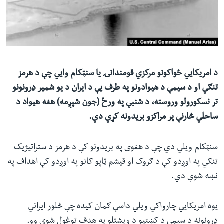
ئ
له مونږ سره په تماس کې پاتې شئ
ټون
ای
ه
ژبې
اړ
د امریکایي ځواکونو مرکزي قومندانۍ یا سنټکام وایي چې د هرمز
ئ
تنګي او د سیمې د هیوادونو په طرف یې د ایران د یو شمیر ډرونونو
تر نسکورولو وروسته، د شنبې په ورځ (جون شپږمه) هغه هیواد د
ساحلي څارنې پر مراکزو بریدونه کړي دي.
سنټکام ویلي دي چې د هغوی په بریدونو کې د هرمز د ستراتیژیک
تنګي په اوږدو کې د ګروک او قیشم ټاپو ګانو په اوږدو کې اهداف په
نښه شوې دي.
یوه امریکایي چارواکي ویلي داسې ګمان کیده چې څلور ایراني
ډرونونه د سیمې د کښتیو د ویشتلو په هدف توغول شوي وو.