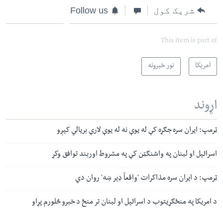
شریک کول
Follow us
This item is part of
امریکا
نور خبرونه
اړوند
ټرمپ: ایران سره جګړه کې له یوې نه له یوې لارې بریالي کیږو
اسرائیل او لبنان په واشنګټن کې په مشروط اوربند توافق وکړ
ټرمپ: د ایران سره مذاکرات 'واقعاً ډېر ښه' روان دي
د امریکا په منځګړیتوب د اسرائیل او لبنان تر منځ د خبرو څلورم پړاو