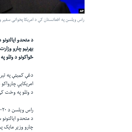
راس ویلسن په افغانستان کې د امریکا پخوانی سفیر و
د متحدو ایالتونو د
بهرنیو چارو وزارت
ځواکونو د وتلو په
دغې کمېټې په تېرو 
امریکایي چارواکو 
د وتلو په وخت کې
د متحدو ایالتونو 
چارو وزیر مایک پ