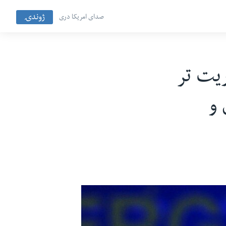
ژوندۍ
صدای امریکا دری
ریت تر
 و