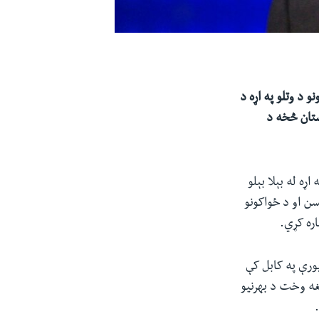
و د وتلو په اړه د
ستان څخه د
ړه له بېلا بېلو
سن او د ځواکونو
ره کړي.
ر وتلو پورې په کابل کې
غه وخت د بهرنیو