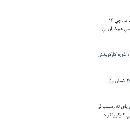
نوموړي د تخلیې د ماموریت په مهال د کابل د هوايي ډګر په مخکې د داعش ځانمرګي برید ته، چې ۱۳
ي چې ځینې همکاران یې
ه غوره کارکوونکي
نوموړي زیاته کړې ده: «واضح یې وایم، د تخلیې عملیات بریالي نه شو بللای. څه باندې ۲۰۰ کسان وژل
پای ته رسېدو لږ
ي کارکوونکو د