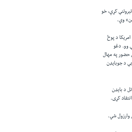
ېروتنې کړي، خو
ین» وي.
لې وه، چې د امریکا د پوځ
 وو. دغو
ونو کې د امریکا د پوځي حضور په مهال
چې د جوبایډن
ل د بایډن
نتقاد کړی.
 وارزول شي.