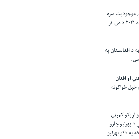
م موجودیت سره
مخالف و. د دوحې په تړون کې د امریکا او طالبانو ترمنځ توافق شوی و چې ځواکونه به یې د ۲۰۲۱ د مۍ تر
 د افغانستان په
سي.
‌ او افغان
و خپل ځواکونه
استازو خونې د بهرنیو اړیکو کمېټې
 د بهرنیو چارو
 په ډکو بهرنیو