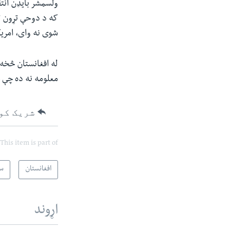
ولسمشر بایډن انتق
که د دوحې تړون ت
شوی نه وای، امریک
له افغانستان څخه 
معلومه نه ده چې 
شریک کو
This item is part of
افغانستان
س
اړوند