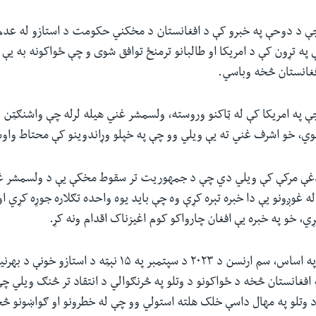
ې د دوحې په خبرو کې د افغانستان د مخکني حکومت د استازو له عد
فغانستان څخه وباسي.
 په امریکا کې له ټاکنو وروسته، ولسمشر غني هیله لرله چې واشنګټن به
دلوي، خو اشرف غني ‌ته یې ویلي‌ وو چې په خپلو وړاندوینو کې محتاط واو
غې مرکې کې ویلي دي چې د جمهوریت تر سقوط مخکې یې د ولسمشر غني
له غوږونو یې دا خبره تېره کړې وه چې باید یوه واحده تګلاره جوړه کړي ا
، خو په خبره یې افغان چارواکو کوم اغیزناک اقدام ونه کړ.
د خپور شوي متن په اساس، سم ارنسن د ۲۰۲۳ د سپتمبر په ۱۵ نېټه د 
 افغانستان څخه د ځواکونو د وتلو په څرنګوالي د انتقاد تر څنګ ویلي چې
 وتلو په مهال داسې خلک هلته استولي وو چې له خطرونو او ګواښونو څخه