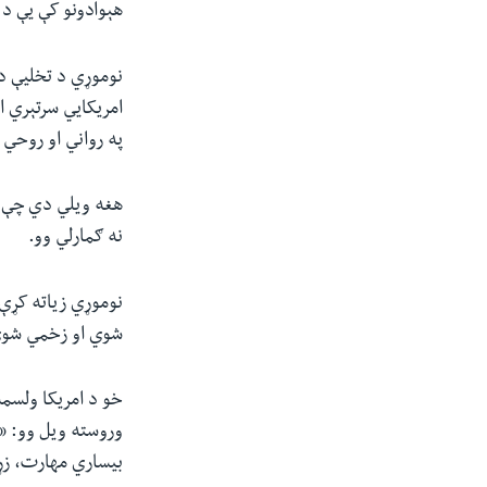
هېوادونو کې یې د 
په رواني او روحي
هغه ویلي دي چې د 
نه ګمارلي وو.
شوي او زخمي شوي 
خو د امريکا ولسمش
وروسته ويل وو: «د
بیساري مهارت، زړو