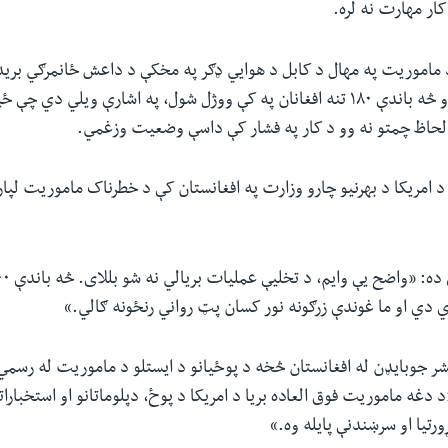
کار مهارت نه لره.
امریکايي سرتېري او څه باندې ۱۸۰ تنه افغانان په کې ووژل شول، په اشارې ویلي‌ د
 لحاظ چمتو نه وو د کار په فشار کې داسې وضعیت وزغمي.
امریکا د بهرنیو چارو وزارت په افغانستان کې د خطرناک ماموریت لپار
دي او ما غوندې زرګونه نور کسان پټ رواني رنځونه ګالي.»
ر جوبايډن له افغانستان څخه د پوځيانو د ايستلو د ماموريت له رسمي 
 دغه ماموريت فوق العاده بريا د امريکا د پوځ، دپلوماتانو او استخبارات
رتیا او سرښندنې پایله وه.»