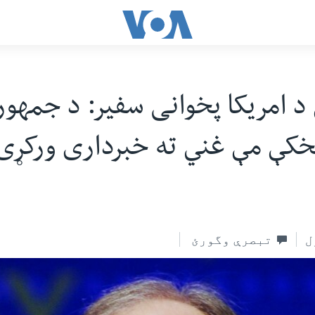
د امریکا پخوانی سفیر: د جمهو
کې مې غني ته خبرداری ورکړی
ل
تبصرې وگورئ