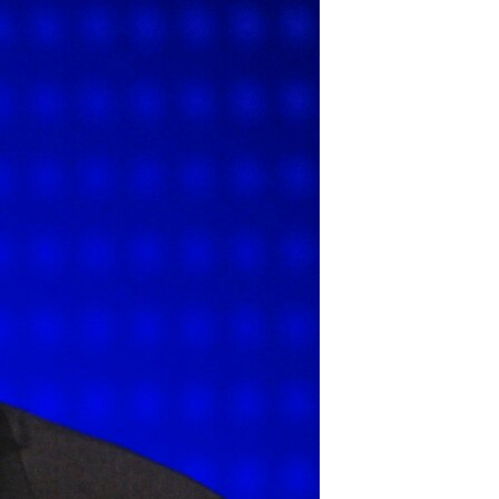
ئ
ټون
ای
ه
اړ
ئ