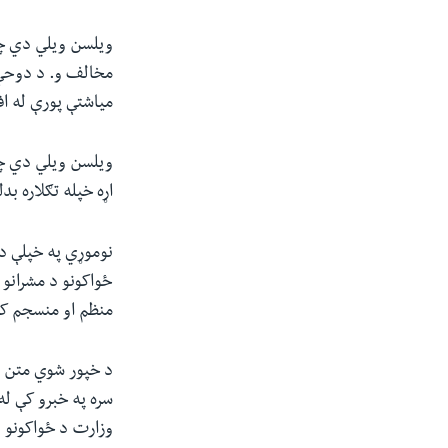
ویلسن ویلي دي چ
میاشتې پورې له ا
ویلسن ویلي‌ دي چې
اړه خپله تګلاره ب
نوموړي په خپلې د
ځواکونو د مشرانو 
منظم او منسجم کړي
سره په خبرو کې له
وزارت د ځواکونو د