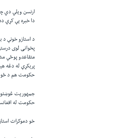
ارنسن ویلي‌ دي چ
دا خبره یې کړې ده
پخوانی لوی درستی
پرېکړې له دغه هې
حکومت هم د ځواکو
جمهوریت غوښتونکي
حکومت له افغانستا
خو دموکرات استازي