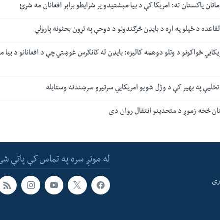
ماتان پاکستان ته: امریکا کې د بیا مېشتیدو پر شرایطو برابر افغانان مه شړئ
القاعده د ځپلو په اړه د بایډن څرګندونو د دوحې په تړون بحثونه پارولي
کایي ځواکونو د وتلو دوهمه کالیزه: بایډن له کانګرس غوښتي چې د افغانانو د بیا 
تخلیې په بهیر کې د وژل شويو امریکایي سرتیرو سرښندنه وستایله
ان څخه زموږ د متحدینو انتقال روان دی
له مونږ سره په تماس کې پاتې شئ
ری