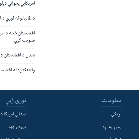
امریکايي پخواني دپلو
د طالبانو له لوري د 
افغانستان څخه د امری
تصویب کړي
بایډن د افغانستان د 
واشنګټن: له افغانست
معلومات
نورې ژبې
اړیکې
صدای امریکا د
زموږ په اړه
ډیوه راډیو
له مونږ سره په تماس کې پاتې شئ