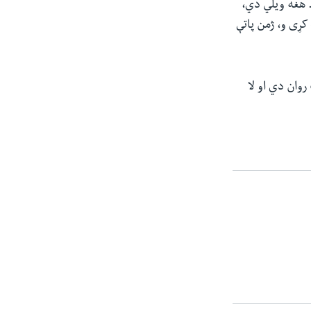
 هغه ویلي دي‌،
ړی و، ژمن پاتې
روان دي او لا