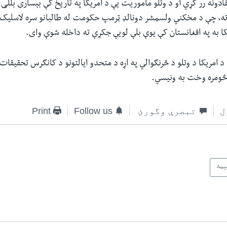
ادونه رر کړي او د وتلو ماموریت یې د امریکا په تاریخ کې بېساری بللی.
ه، چې د مخکني ولسمشر دونالډ ټرمپ حکومت له طالبانو سره لاسلیک ک
ا به په افغانستان کې یوې بلې لویې جکړې ته داخله شوې وای.
د امریکا د وتلو د څرنګوالي په اړه د متحدو ایالتونو د کانګرس تحقیقات 
څومره وخت به ونیسي.
ل
تبصرې وگورئ
Follow us
Print
یمه