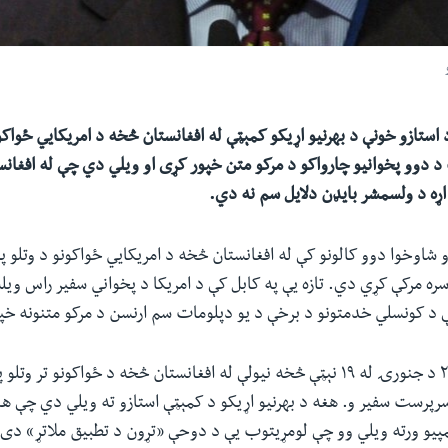
 استازو خونې د بهرنیو اړیکو کمېټې له افغانستان څخه د امریکايي ځواکون
 د دوو پخوانیو چارواکو د مرکو متن خپور کړی او ویلي دي چې له افغان
 اړه د ولسمشر بایډن دلایل سم نه دي.
شاوخوا دوو کالونو کې له افغانستان څخه د امریکايي ځواکونو د وتلو په ا
سره مرکې کړي دي. تازه یې په کابل کې د امریکا د پخواني‌ سفیر راس ویل
 د کونسلي خدمتونو د برخې د یو دپلومات سم ارنسن د مرکو متنونه خپا
راس ویلسن د ۲۰۲۰ د جنورۍ له ۱۹ نېټې څخه نیولې له افغانستان څخه د ځواکونو ت
سرپرست سفیر و. هغه د بهرنیو اړیکو د کمېټې استازو ته ویلي دي چې ه
مپیو ورته ویلي وو چې لومړیتوب یې د دوحې «تړون د تطبیق ملاتړ» دی.