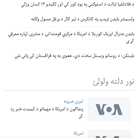
د فلادلفیا ایالت د استوګنې په یوه کور کې اور لګیدو ۱۳ کسان وژلي
ولسمشر بایډن ټرمپ په کانګرس د تیر کال د یرغل مسول وګاڼه
بایډن جنرال ایریک کوریلا د امریکا د مرکزي قومندانۍ د مشرۍ لپاره معرفي
کړی
بلینکن: د روسانو ویستل سخت دي، هغوی به په قزاقستان کې پاتې شي
نور دلته ولولئ
لمړي خبرونه
پنټاګون د امریکا د مهماتو د کمښت خبر رد
کړ
امریکا