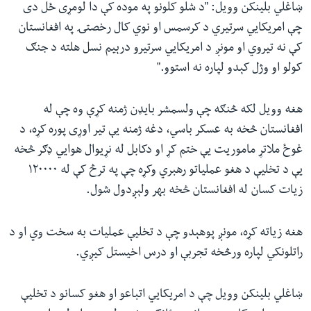
ښاغلي بلینکن وویل: "د شلو کلونو په موده کې دا لومړی ځل دی
چې امریکايي‌ سرتیري د کرسمس او نوي کال رخصتۍ په افغانستان
کې نه تیروي او مونږ د امریکايي سرتیرو درېیم نسل هلته د جنګ
کولو او وژل کېدو لپاره نه استوو."
هغه وویل لکه څنګه چې ولسمشر بایډن ژمنه کړې وه چې له
افغانستان څخه به عسکر باسي، دغه ژمنه یې تیر اوړی پوره کړه، د
غوځ ملاتړ ماموریت یې ختم کړ او دکابل له نړیوال هوایي ډګر څخه
یې د تخلیې د هغو عملیاتو رهبري وکړه چې په ترڅ کې له ۱۲۰۰۰۰
زیات کسان له افغانستان څخه بهر ولېږدول شول.
هغه زیاته کړه، مونږ پوهېدو چې د تخلیې عملیات به سخت وي او د
راتلونکي لپاره ورڅخه تجربې او درس اخیستل کیږي.
ښاغلي بلینکن وویل چې د امریکايي اتباعو او هغو کسانو د تخلیې