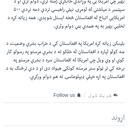
بهیر چې امریکا یې په وړاندې ځانګړې ژمنه لري، دوام لري او د
سپټمبر د میاشتې له لومړۍ نېټې راهیسې تردې دمه نږدې ۵۰۰
امریکایي اتباع له افغانستان څخه ایستل شویدي. هغه زیاته کړه د
تخلیې بهیر به په همدې بڼې دوام ولري.
بلینکن زیاته کړه امریکا په افغانستان کې د خراب بشري وضعیت د
ښه کولو لپاره د افغانستان له خلکو ته د بشري مرستو په رسولو کار
کوي او وې ویل چې امریکا له افغانستان سره د بشري مرستو په
برخه کې تر ټولو ستر مرسته کونکی هیواد دی او د دې ترڅنګ به د
افغانستان په اړه خپلې ډیپلوماسۍ ته هم دوام ورکړي.
شریک کول
Follow us
اړوند