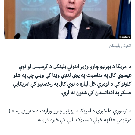
ئ
له مونږ سره په تماس کې پاتې شئ
ټون
ای
ه
ژبې
اړ
انتوني بلینکن
ئ
د امریکا د بهرنیو چارو وزیر انتوني بلینکن د کرسمس او نوي
عیسوي کال په مناسبت په یوې لنډې وینا کې ویلي چې په شلو
کلونو کې د لومړي ځل لپاره د نوي کال په رخصتیو کې امریکایي
عسکر په افغانستان کې شتون نه لري.
د نوموړي‌ دا خبرې د امریکا د بهرنیو چارو وزارت د جنورۍ په ۸ (
مرغومي ۱۸) په خپلې فیسبوک پاڼې کې خپره کړېده.